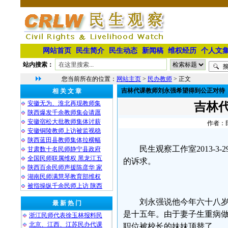
网站首页
民生简介
民生动态
新闻稿
维权经历
个人文
站内搜索：
您当前所在的位置：
网站主页
>
民办教师
> 正文
吉林代课教师刘永强希望得到公正对待
相 关 文 章
安徽无为、淮北再现教师集
吉林
陕西爆发千余教师集会请愿
安徽宿松大批教师集体讨薪
作者：民
安徽铜陵教师上访被监视稳
陕西蓝田县教师集体拉横幅
民生观察工作室2013-
甘肃数十名民师静宁县政府
全国民师联属维权 黑龙江五
的诉求。
陕西百余民师声援陈彦华 家
湖南民师满慧琴教育部维权
被指操纵千余民师上访 陕西
刘永强说他今年六十八
最 新 热 门
是十五年。由于妻子生重病
浙江民师代表徐玉林报料民
北京、江西、江苏民办代课
职位被校长的妹妹顶替了。