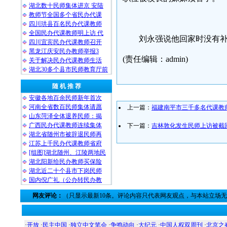
湖北数十民师集体进京 安陆
教师节全国多个省民办代课
四川珙县百名民办代课教师
全国民办代课教师明上访 代
刘永强说他回家时没有
四川宜宾民办代课教师召开
黑龙江庆安民办教师举报3
(责任编辑：admin)
关于解决民办代课教师生活
湖北30多个县市民师教育厅前
随 机 推 荐
安徽各地百余民师新年首次
河南全省数百民师集体请愿
上一篇：
福建南平市三千多名代课教
山东菏泽全体退养民师：揭
广西民办代课教师连续集体
下一篇：
吉林敦化发生民师上访被截
湖北省随州市被辞退民师再
江苏上千民办代课教师省府
[组图]湖北随州、江陵两地民
湖北阳新给民办教师买保险
湖北近二十个县市下岗民师
国内倪广礼（公办转民办教
网友评论：
（只显示最新10条。评论内容只代表网友观点，与本站立场
·
开放
·
民主中国
·
独立中文笔会
·
争鸣动向
·
大纪元
·
中国人权双周刊
·
北京之