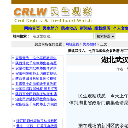
网站首页
民生简介
民生动态
新闻稿
维权经历
个人文
站内搜索：
您当前所在的位置：
网站主页
>
民办教师
> 正文
湖北武汉六、七百民师集会省政府 与二
相 关 文 章
安徽无为、淮北再现教师集
湖北武汉
陕西爆发千余教师集会请愿
安徽宿松大批教师集体讨薪
作者：民
安徽铜陵教师上访被监视稳
陕西蓝田县教师集体拉横幅
甘肃数十名民师静宁县政府
全国民师联属维权 黑龙江五
陕西百余民师声援陈彦华 家
民生观察获悉，今天上
湖南民师满慧琴教育部维权
体到湖北省政府门前集会请
被指操纵千余民师上访 陕西
最 新 热 门
浙江民师代表徐玉林报料民
据在现场的新州区的余
北京、江西、江苏民办代课