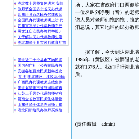
湖北数十民师集体进京 安陆
场，大家在省政府门口两侧
教师节全国多个省民办代课
一位名叫刘净明（音）的老
四川珙县百名民办代课教师
访人员对老师们拖的拖，拉
全国民办代课教师明上访 代
四川宜宾民办代课教师召开
消息说，其它地区的民办教
黑龙江庆安民办教师举报3
关于解决民办代课教师生活
湖北30多个县市民师教育厅前
据了解，今天到达湖北省
随 机 推 荐
1986年（黄陂区）被辞退
湖北近二十个县市下岗民师
国内倪广礼（公办转民办教
就有1376人。我们呼吁湖
安徽各地百余民师新年首次
盾。
[组图]湖北随州、江陵两地民
广西民办代课教师连续集体
湖北省随州市被辞退民师再
江苏上千民办代课教师省府
民生观
河南全省数百民师集体请愿
山东菏泽全体退养民师：揭
湖北阳新给民办教师买保险
2008
(责任编辑：admin)