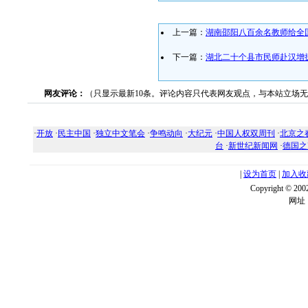
上一篇：
湖南邵阳八百余名教师给全
下一篇：
湖北二十个县市民师赴汉增
网友评论：
（只显示最新10条。评论内容只代表网友观点，与本站立场
·
开放
·
民主中国
·
独立中文笔会
·
争鸣动向
·
大纪元
·
中国人权双周刊
·
北京之
台
·
新世纪新闻网
·
德国之
|
设为首页
|
加入收
Copyright ©
网址：w