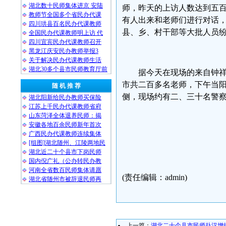
湖北数十民师集体进京 安陆
师，昨天的上访人数达到五
教师节全国多个省民办代课
有人出来和老师们进行对话
四川珙县百名民办代课教师
县、乡、村干部等大批人员
全国民办代课教师明上访 代
四川宜宾民办代课教师召开
黑龙江庆安民办教师举报3
关于解决民办代课教师生活
湖北30多个县市民师教育厅前
据今天在现场的来自钟
市共二百多名老师，下午当
随 机 推 荐
侧，现场约有二、三十名警
湖北阳新给民办教师买保险
江苏上千民办代课教师省府
山东菏泽全体退养民师：揭
安徽各地百余民师新年首次
广西民办代课教师连续集体
民生观
[组图]湖北随州、江陵两地民
湖北近二十个县市下岗民师
2008-
国内倪广礼（公办转民办教
河南全省数百民师集体请愿
(责任编辑：admin)
湖北省随州市被辞退民师再
上一篇：
湖北二十个县市民师赴汉增