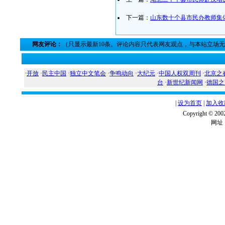
下一篇：
山东数十个县市民办教师集
网友评论：
（只显示最新10条。评论内容只代表网友观点，与本站立场
·
开放
·
民主中国
·
独立中文笔会
·
争鸣动向
·
大纪元
·
中国人权双周刊
·
北京之
台
·
新世纪新闻网
·
德国之
|
设为首页
|
加入收
Copyright ©
网址：w