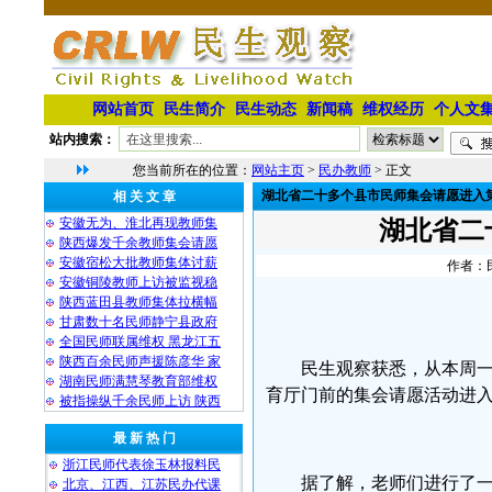
网站首页
民生简介
民生动态
新闻稿
维权经历
个人文
站内搜索：
您当前所在的位置：
网站主页
>
民办教师
> 正文
湖北省二十多个县市民师集会请愿进入
相 关 文 章
安徽无为、淮北再现教师集
湖北省二
陕西爆发千余教师集会请愿
安徽宿松大批教师集体讨薪
作者：民
安徽铜陵教师上访被监视稳
陕西蓝田县教师集体拉横幅
甘肃数十名民师静宁县政府
全国民师联属维权 黑龙江五
陕西百余民师声援陈彦华 家
民生观察获悉，从本周
湖南民师满慧琴教育部维权
育厅门前的集会请愿活动进
被指操纵千余民师上访 陕西
最 新 热 门
浙江民师代表徐玉林报料民
据了解，老师们进行了
北京、江西、江苏民办代课