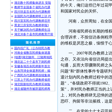
湖北数十民师集体进京 安陆
的今天，俺们这些已年过花
教师节全国多个省民办代课
和国家对民众的关怀。
四川珙县百名民办代课教师
全国民办代课教师明上访 代
四川宜宾民办代课教师召开
河南，众所周知，在全
黑龙江庆安民办教师举报3
关于解决民办代课教师生活
河南省民师在长期的维
湖北30多个县市民师教育厅前
合理诉求，不按信访条例程
随 机 推 荐
的维权是厌恶之极，恼恨于
国内倪广礼（公办转民办教
河南全省数百民师集体请愿
一、2007年民办教师
[组图]湖北随州、江陵两地民
之存。又依法向省信访局提出
湖北近二十个县市下岗民师
勾通，反而大罪骤降民师之头
安徽各地百余民师新年首次
山东菏泽全体退养民师：揭
问题”和“群体性事件专题研判
广西民办代课教师连续集体
退计划内民办教师过程中的
江苏上千民办代课教师省府
题”，“各级政府不得就1982
湖北阳新给民办教师买保险
湖北省随州市被辞退民师再
策”，并对民办教师正当的上
上，对民办教师肆无忌惮的进
恐吓、拘留等非法摧残，这
二、在党的十七大召开