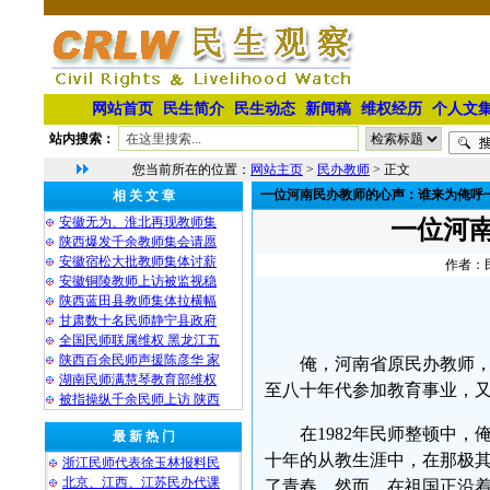
网站首页
民生简介
民生动态
新闻稿
维权经历
个人文
站内搜索：
您当前所在的位置：
网站主页
>
民办教师
> 正文
一位河南民办教师的心声：谁来为俺呼
相 关 文 章
安徽无为、淮北再现教师集
一位河
陕西爆发千余教师集会请愿
安徽宿松大批教师集体讨薪
作者：民
安徽铜陵教师上访被监视稳
陕西蓝田县教师集体拉横幅
甘肃数十名民师静宁县政府
全国民师联属维权 黑龙江五
陕西百余民师声援陈彦华 家
俺，河南省原民办教师
湖南民师满慧琴教育部维权
至八十年代参加教育事业，
被指操纵千余民师上访 陕西
在1982年民师整顿中
最 新 热 门
十年的从教生涯中，在那极
浙江民师代表徐玉林报料民
北京、江西、江苏民办代课
了青春。然而，在祖国正沿