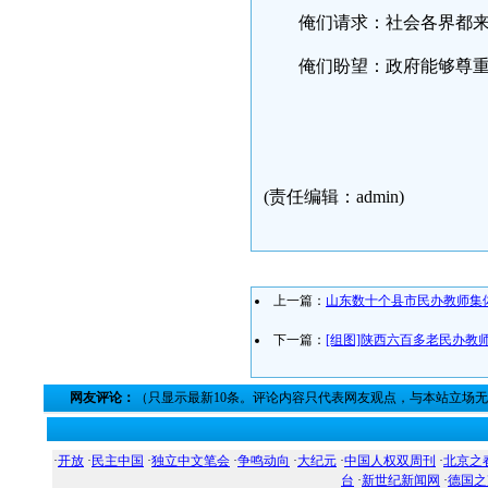
俺们请求：社会各界都
俺们盼望：政府能够尊
河南民办教
(责任编辑：admin)
上一篇：
山东数十个县市民办教师集
下一篇：
[组图]陕西六百多老民办教
网友评论：
（只显示最新10条。评论内容只代表网友观点，与本站立场
·
开放
·
民主中国
·
独立中文笔会
·
争鸣动向
·
大纪元
·
中国人权双周刊
·
北京之
台
·
新世纪新闻网
·
德国之