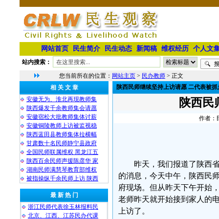
网站首页
民生简介
民生动态
新闻稿
维权经历
个人文
站内搜索：
您当前所在的位置：
网站主页
>
民办教师
> 正文
陕西民师继续坚持上访请愿 二代表被抓
相 关 文 章
安徽无为、淮北再现教师集
陕西民
陕西爆发千余教师集会请愿
安徽宿松大批教师集体讨薪
作者：民
安徽铜陵教师上访被监视稳
陕西蓝田县教师集体拉横幅
甘肃数十名民师静宁县政府
全国民师联属维权 黑龙江五
陕西百余民师声援陈彦华 家
昨天，我们报道了陕西
湖南民师满慧琴教育部维权
的消息，今天中午，陕西民
被指操纵千余民师上访 陕西
府现场。但从昨天下午开始
最 新 热 门
老师昨天就开始接到家人的
浙江民师代表徐玉林报料民
上访了。
北京、江西、江苏民办代课