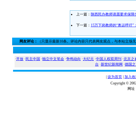
上一篇：
陕西民办教师请愿要求保障
下一篇：
15万下岗教师的“奥运呼吁
网友评论：
（只显示最新10条。评论内容只代表网友观点，与本站立场
·
开放
·
民主中国
·
独立中文笔会
·
争鸣动向
·
大纪元
·
中国人权双周刊
·
北京之
台
·
新世纪新闻网
·
德国之
|
设为首页
|
加入收
Copyright ©
网址：w