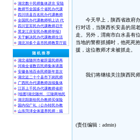
湖北数十民师集体进京 安陆
教师节全国多个省民办代课
四川珙县百名民办代课教师
今天早上，陕西省政府
全国民办代课教师明上访 代
四川宜宾民办代课教师召开
行对话，当陕西长安县的屈
黑龙江庆安民办教师举报3
走。另外，渭南市白水县有
关于解决民办代课教师生活
当地的警察抓捕时，他死死
湖北30多个县市民师教育厅前
援，这位教师才未被抓走。
随 机 推 荐
湖北省随州市被辞退民师再
河南全省数百民师集体请愿
安徽各地百余民师新年首次
我们将继续关注陕西民
湖北近二十个县市下岗民师
广西民办代课教师连续集体
江苏上千民办代课教师省府
[组图]湖北随州、江陵两地民
民生观
湖北阳新给民办教师买保险
国内倪广礼（公办转民办教
山东菏泽全体退养民师：揭
2008
(责任编辑：admin)