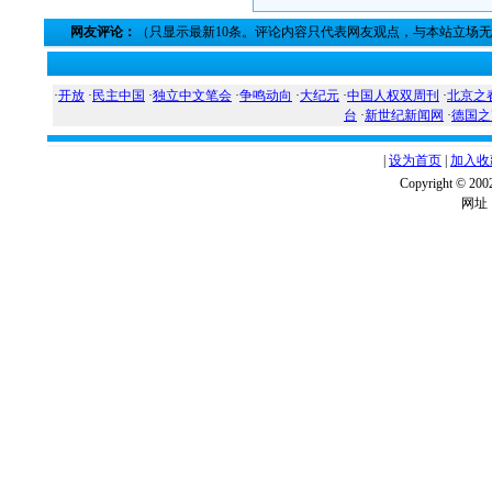
网友评论：
（只显示最新10条。评论内容只代表网友观点，与本站立场
·
开放
·
民主中国
·
独立中文笔会
·
争鸣动向
·
大纪元
·
中国人权双周刊
·
北京之
台
·
新世纪新闻网
·
德国之
|
设为首页
|
加入收
Copyright ©
网址：w