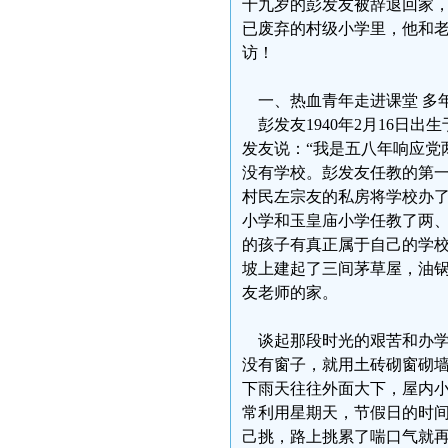
十九岁的彭发友被辞退回家
已废弃的村级小学里，他和
访！
一、热血青年走进课堂 多
彭发友1940年2月16日
发友说：“我是五八年响应党
没有学校。彭发友任教的第
村民左宗友的私房将学校办
小学和玉皇庙小学任教了两
的孩子有真正属于自己的学
坡上建起了三间茅草屋，油
友老师的家。
谈起那段时光的艰苦和办学
没有窗子，就用土砖砌窗砌
下雨天往往外面大下，屋内
常利用星期天，节假日的时
己挑，路上挑累了喘口气就