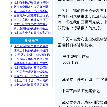
湖北数十民师集体进京 安陆
教师节全国多个省民办代课
为此，我们特于今天发布中
四川珙县百名民办代课教师
全国民办代课教师明上访 代
岗教师问题的由来，以及现
四川宜宾民办代课教师召开
等。现在我们已撰写完成了
黑龙江庆安民办教师举报3
我们这个行动很大的支持。
关于解决民办代课教师生活
湖北30多个县市民师教育厅前
今天首先发布来自湖北省随
随 机 推 荐
案情我们将陆续发布。
河南全省数百民师集体请愿
江苏上千民办代课教师省府
[组图]湖北随州、江陵两地民
民生观察工作室
山东菏泽全体退养民师：揭
2009-1-29
安徽各地百余民师新年首次
湖北阳新给民办教师买保险
广西民办代课教师连续集体
国内倪广礼（公办转民办教
彭发友：任教近四十年 老
湖北近二十个县市下岗民师
湖北省随州市被辞退民师再
中国下岗教师冤案录之一
彭发友是湖北省随州市曾都