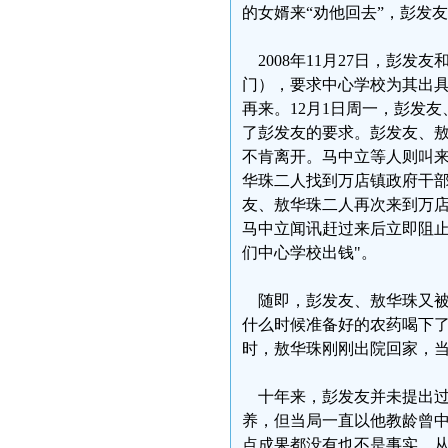
的女婿来“劝他回去”，彭发
2008年11月27日，彭
门），要求中心学校为其出
再来。12月1日周一，彭发
了彭发友的要求。彭发友、敖
不肯离开。马中立等人则叫来
华珠二人找到万店镇政府干部
友、敖华珠二人再次来到万
马中立闻讯赶过来后立即阻止
们中心学校出钱"。
随即，彭发友、敖华珠又被
什么时候准备好的农药喝下了，
时，敖华珠刚刚出院回家，
十年来，彭发友并未提出过
养，但当局一直以他教龄曾
点成果都没有也不是事实。从