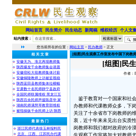
网站首页
民生简介
民生动态
新闻稿
维权经历
个人文
站内搜索：
您当前所在的位置：
网站主页
>
民办教师
> 正文
[组图]民生观察工作室发布中国下岗教
相 关 文 章
安徽无为、淮北再现教师集
[组图]
陕西爆发千余教师集会请愿
安徽宿松大批教师集体讨薪
作者：民
安徽铜陵教师上访被监视稳
陕西蓝田县教师集体拉横幅
甘肃数十名民师静宁县政府
全国民师联属维权 黑龙江五
鉴于教育对一个国家和社会
陕西百余民师声援陈彦华 家
湖南民师满慧琴教育部维权
办教师和代课教师众多，下
被指操纵千余民师上访 陕西
关注了十余省市下岗教师的
衷，近十年来未见出台实质
最 新 热 门
岗教师和我们都对政府的冷漠
浙江民师代表徐玉林报料民
北京、江西、江苏民办代课
生观察工作室将加大对教师