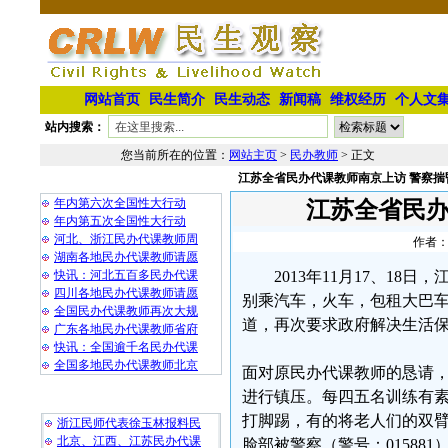
网站首页
民生简介
民生动态
新闻稿
维权经历
个人文
站内搜索：
您当前所在的位置：
网站主页
>
民办教师
> 正文
江苏全省民办代课教师南京上访 警察揣
相 关 文 章
年内第六次全国性大行动
江苏全省民办
年内第五次全国性大行动
河北、浙江民办代课教师周
作者：
湖南各地民办代课教师请愿
快讯：河北五百多民办代课
2013年11月17、1
四川各地民办代课教师请愿
别乘汽车，火车，包租大巴车
全国民办代课教师再次大规
道，再次要求政府解决生活
广东各地民办代课教师省府
快讯：全国逾千名民办代课
全国多地民办代课教师北京
面对原民办代课教师的恳请
进行镇压。每四五名训练有
最 新 热 门
打脚踢，有的将老人们的双
浙江民师代表徐玉林报料民
北京、江西、江苏民办代课
脸部被警察（警号：01588