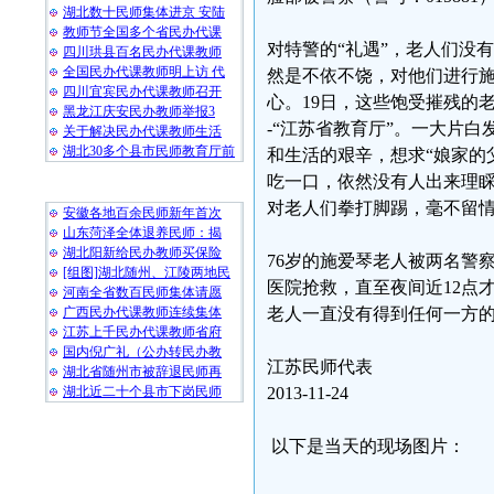
湖北数十民师集体进京 安陆
教师节全国多个省民办代课
对特警的“礼遇”，老人们没
四川珙县百名民办代课教师
全国民办代课教师明上访 代
然是不依不饶，对他们进行
四川宜宾民办代课教师召开
心。19日，这些饱受摧残的
黑龙江庆安民办教师举报3
-“江苏省教育厅”。一大片
关于解决民办代课教师生活
湖北30多个县市民师教育厅前
和生活的艰辛，想求“娘家的
吃一口，依然没有人出来理睬
随 机 推 荐
对老人们拳打脚踢，毫不留
安徽各地百余民师新年首次
山东菏泽全体退养民师：揭
湖北阳新给民办教师买保险
76岁的施爱琴老人被两名警察（
[组图]湖北随州、江陵两地民
医院抢救，直至夜间近12点
河南全省数百民师集体请愿
广西民办代课教师连续集体
老人一直没有得到任何一方
江苏上千民办代课教师省府
国内倪广礼（公办转民办教
江苏民师代表
湖北省随州市被辞退民师再
湖北近二十个县市下岗民师
2013-11-24
以下是当天的现场图片：