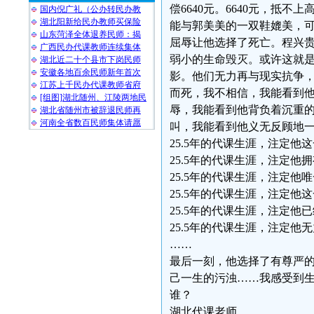
偿6640元。6640元，抵不
国内倪广礼（公办转民办教
湖北阳新给民办教师买保险
能与郭美美的一双鞋媲美，
山东菏泽全体退养民师：揭
屈辱让他选择了死亡。程兴
广西民办代课教师连续集体
弱小的生命毁灭。或许这就
湖北近二十个县市下岗民师
安徽各地百余民师新年首次
影。他们无力再与现实抗争
江苏上千民办代课教师省府
而死，我不相信，我能看到
[组图]湖北随州、江陵两地民
辱，我能看到他背负着沉重
湖北省随州市被辞退民师再
河南全省数百民师集体请愿
叫，我能看到他义无反顾地
25.5年的代课生涯，注定他
25.5年的代课生涯，注定
25.5年的代课生涯，注定他
25.5年的代课生涯，注定他
25.5年的代课生涯，注定他
25.5年的代课生涯，注定他
……
最后一刻，他选择了有尊严
己一生的污浊……我感受到
谁？
湖北代课老师