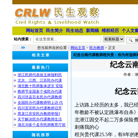
网站首页
民生简介
民生动态
新闻稿
维权经历
个人文
站内搜索：
您当前所在的位置：
网站主页
>
民办教师
> 正文
纪念云南代课教师程兴贵：你为何选择
相 关 文 章
纪念云
最 新 热 门
作者：湖北
浙江民师代表徐玉林报料民
北京、江西、江苏民办代课
湖北数十民师集体进京 安陆
纪念云
教师节全国多个省民办代课
四川珙县百名民办代课教师
全国民办代课教师明上访 代
上访路上经历的太多，我已经
四川宜宾民办代课教师召开
年教龄不被认定跳瀑布自杀
黑龙江庆安民办教师举报3
北潜江因交不起二万多保险
关于解决民办代课教师生活
湖北30多个县市民师教育厅前
刺痛我的心
程兴贵代课25.5年，有8年
随 机 推 荐