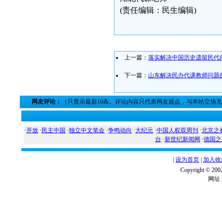
(责任编辑：民生编辑)
上一篇：
落实解决中国历史遗留民代
下一篇：
山东解决民办代课教师问题
网友评论：
（只显示最新10条。评论内容只代表网友观点，与本站立场
·
开放
·
民主中国
·
独立中文笔会
·
争鸣动向
·
大纪元
·
中国人权双周刊
·
北京之
台
·
新世纪新闻网
·
德国之
|
设为首页
|
加入收
Copyright ©
网址：w