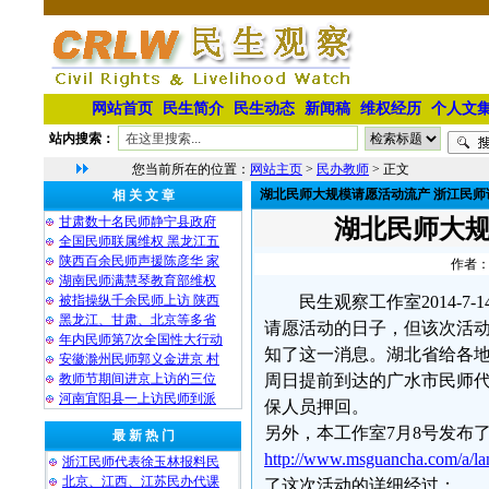
网站首页
民生简介
民生动态
新闻稿
维权经历
个人文
站内搜索：
您当前所在的位置：
网站主页
>
民办教师
> 正文
湖北民师大规模请愿活动流产 浙江民师
相 关 文 章
甘肃数十名民师静宁县政府
湖北民师大规
全国民师联属维权 黑龙江五
陕西百余民师声援陈彦华 家
作者：
湖南民师满慧琴教育部维权
被指操纵千余民师上访 陕西
民生观察工作室2014-
黑龙江、甘肃、北京等多省
请愿活动的日子，但该次活
年内民师第7次全国性大行动
知了这一消息。湖北省给各
安徽滁州民师郭义金进京 村
教师节期间进京上访的三位
周日提前到达的广水市民师
河南宜阳县一上访民师到派
保人员押回。
另外，本工作室7月8号发布
最 新 热 门
http://www.msguancha.com/a/l
浙江民师代表徐玉林报料民
北京、江西、江苏民办代课
了这次活动的详细经过：