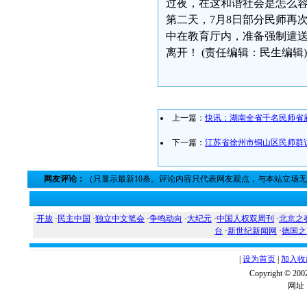
过夜，在这和谐社会是怎么
第二天，7月8日部分民师再
中在教育厅内，准备强制遣
离开！ (责任编辑：民生编辑)
上一篇：
快讯：湖南全省千名民师省
下一篇：
江苏省徐州市铜山区民师群
网友评论：
（只显示最新10条。评论内容只代表网友观点，与本站立场
·
开放
·
民主中国
·
独立中文笔会
·
争鸣动向
·
大纪元
·
中国人权双周刊
·
北京之
台
·
新世纪新闻网
·
德国之
|
设为首页
|
加入收
Copyright ©
网址：w