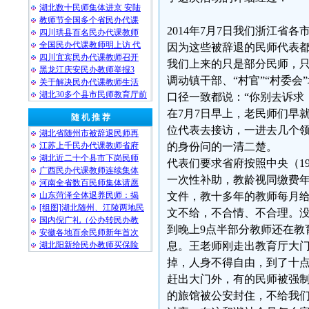
湖北数十民师集体进京 安陆
教师节全国多个省民办代课
2014年7月7日我们浙江
四川珙县百名民办代课教师
全国民办代课教师明上访 代
因为这些被辞退的民师代表
四川宜宾民办代课教师召开
我们上来的只是部分民师，
黑龙江庆安民办教师举报3
调动镇干部、“村官”“村委会
关于解决民办代课教师生活
湖北30多个县市民师教育厅前
口径一致都说：“你别去诉求
在7月7日早上，老民师们早
随 机 推 荐
位代表去接访，一进去几个领
湖北省随州市被辞退民师再
江苏上千民办代课教师省府
的身份问的一清二楚。
湖北近二十个县市下岗民师
代表们要求省府按照中央（19
广西民办代课教师连续集体
一次性补助，教龄视同缴费年
河南全省数百民师集体请愿
山东菏泽全体退养民师：揭
文件，教十多年的教师每月
[组图]湖北随州、江陵两地民
文不给，不合情、不合理。
国内倪广礼（公办转民办教
到晚上9点半部分教师还在教
安徽各地百余民师新年首次
湖北阳新给民办教师买保险
息。王老师刚走出教育厅大
掉，人身不得自由，到了十点
赶出大门外，有的民师被强
的旅馆被公安封住，不给我