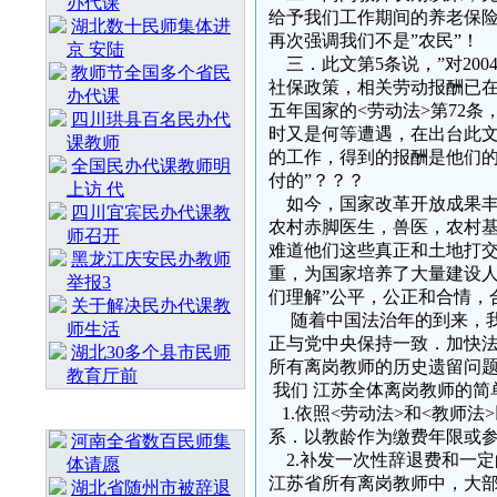
办代课
给予我们工作期间的养老保险
湖北数十民师集体进
再次强调我们不是”农民”！
京 安陆
三．此文第5条说，”对20
教师节全国多个省民
社保政策，相关劳动报酬已在
办代课
五年国家的<劳动法>第72
四川珙县百名民办代
时又是何等遭遇，在出台此
课教师
的工作，得到的报酬是他们的
全国民办代课教师明
付的”？？？
上访 代
如今，国家改革开放成果丰
四川宜宾民办代课教
农村赤脚医生，兽医，农村
师召开
难道他们这些真正和土地打交
黑龙江庆安民办教师
重，为国家培养了大量建设
举报3
们理解”公平，公正和合情，
关于解决民办代课教
随着中国法治年的到来，我
师生活
正与党中央保持一致．加快法
湖北30多个县市民师
所有离岗教师的历史遗留问
教育厅前
我们 江苏全体离岗教师的简
随 机 推 荐
1.依照<劳动法>和<教师
系．以教龄作为缴费年限或
河南全省数百民师集
2.补发一次性辞退费和一定
体请愿
江苏省所有离岗教师中，大
湖北省随州市被辞退