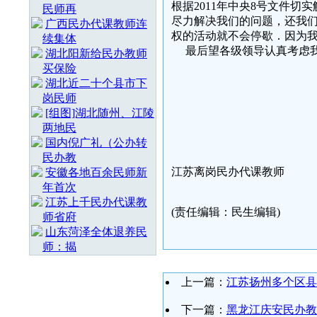
根据2011年中央8号文件
民师再
尽力解决我们的问题，还我
广西民办代课教师连
权的活动就不会停歇．因为我
续集体
最后望各级领导认真考虑我
湖北阳新给民办教师
买保险
湖北近二十个县市下
岗民师
江苏省全体离
[组图]湖北随州、江陵
两地民
2015
国内倪广礼（公办转
民办教
江苏离岗民办代课教师
安徽各地百余民师新
年首次
江苏上千民办代课教
(责任编辑：民生编辑)
师省府
山东菏泽全体退养民
师：揭
上一篇：
江苏扬州多个区县
下一篇：
黑龙江庆安民办教