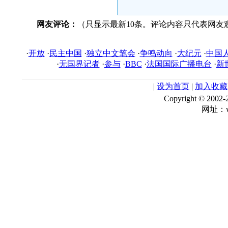
网友评论：
（只显示最新10条。评论内容只代表网友
·
开放
·
民主中国
·
独立中文笔会
·
争鸣动向
·
大纪元
·
中国
·
无国界记者
·
参与
·
BBC
·
法国国际广播电台
·
新
|
设为首页
|
加入收藏
Copyright © 
网址：ww