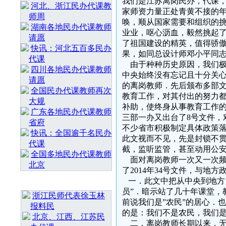
我们是江苏离岗民办，代课，
河北、浙江民办代课教
家师资力量正处青黄不接的
师周
唤，顺从国家需要和组织的
湖南各地民办代课教师
业业，呕心沥血，毅然挑起
请愿
了祖国建设的精英，值得骄
快讯：河北五百多民办
果，如同总设计师邓小平同
代课
由于种种历史原因，我们极
四川各地民办代课教师
中央始终没有忘记且十分关
请愿
的离岗教师．先后颁布多部文
全国民办代课教师再次
教育工作，对其付出的努力
大规
补助，使终身从事教育工作的
广东各地民办代课教师
三部一办又出台了8号文件，
省府
不少省市积极制定具体政策
快讯：全国逾千名民办
此文视而不见，先是封锁不
代课
截，监听监管，甚至动用公
全国多地民办代课教师
面对离岗教师一次又一次频
北京
了2014年34号文件，与地
一．此文中把从中央到地方，
最 新 热 门
员”．暗示站了几十年课堂，
浙江民师代表徐玉林
前说我们是”农民”的居心．
报料民
的是：我们不是农民，我们
北京、江西、江苏民
二．离岗教师长期以来，无数