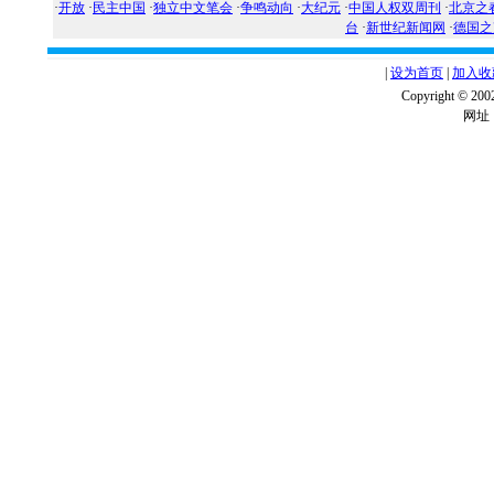
·
开放
·
民主中国
·
独立中文笔会
·
争鸣动向
·
大纪元
·
中国人权双周刊
·
北京之
台
·
新世纪新闻网
·
德国之
|
设为首页
|
加入收
Copyright ©
网址：w