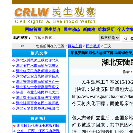
网站首页
民生简介
民生动态
新闻稿
维权经历
个人文
站内搜索：
您当前所在的位置：
网站主页
>
民办教师
> 正文
湖北安陆民师包大志将下葬 民师悼念受
相 关 文 章
湖北汉川民师王秋发诉北京
湖北安陆
湖北省广水市民师吴克忠诉
湖北红安民办教师曝光当地
作者：
湖北省公安县民师要求信息
湖北安陆去世民师家再亡一
民生观察工作室2015/
湖北安陆十余警察看守殡仪
（快讯：湖北安陆民师包大
快讯：湖北安陆民师包大志
http://www.msguancha.c
湖北数十民师集体进京 安陆
湖北随州百余名民办教师教
今天将火化下葬，而他母亲
湖北云梦县民师见巡视组 官
包大志老师去世后，全国多
最 新 热 门
许多被退了回来，其中原因
浙江民师代表徐玉林报料民
北京、江西、江苏民办代课
行。湖北大悟刘老师则说，