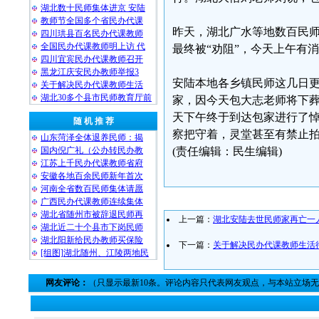
湖北数十民师集体进京 安陆
教师节全国多个省民办代课
昨天，湖北广水等地数百民
四川珙县百名民办代课教师
全国民办代课教师明上访 代
最终被“劝阻”，今天上午有
四川宜宾民办代课教师召开
黑龙江庆安民办教师举报3
安陆本地各乡镇民师这几日
关于解决民办代课教师生活
湖北30多个县市民师教育厅前
家，因今天包大志老师将下
天下午终于到达包家进行了
随 机 推 荐
察把守着，灵堂甚至有禁止拍
山东菏泽全体退养民师：揭
国内倪广礼（公办转民办教
(责任编辑：民生编辑)
江苏上千民办代课教师省府
安徽各地百余民师新年首次
河南全省数百民师集体请愿
广西民办代课教师连续集体
湖北省随州市被辞退民师再
上一篇：
湖北安陆去世民师家再亡一
湖北近二十个县市下岗民师
湖北阳新给民办教师买保险
下一篇：
关于解决民办代课教师生活
[组图]湖北随州、江陵两地民
网友评论：
（只显示最新10条。评论内容只代表网友观点，与本站立场