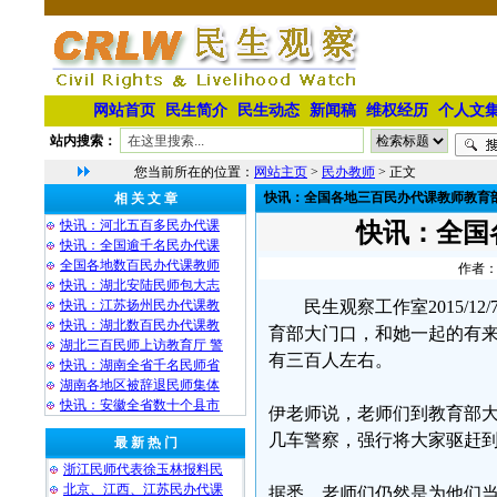
网站首页
民生简介
民生动态
新闻稿
维权经历
个人文
站内搜索：
您当前所在的位置：
网站主页
>
民办教师
> 正文
快讯：全国各地三百民办代课教师教育
相 关 文 章
快讯：河北五百多民办代课
快讯：全国
快讯：全国逾千名民办代课
全国各地数百民办代课教师
作者：
快讯：湖北安陆民师包大志
快讯：江苏扬州民办代课教
民生观察工作室2015/
快讯：湖北数百民办代课教
育部大门口，和她一起的有
湖北三百民师上访教育厅 警
有三百人左右。
快讯：湖南全省千名民师省
湖南各地区被辞退民师集体
快讯：安徽全省数十个县市
伊老师说，老师们到教育部
几车警察，强行将大家驱赶
最 新 热 门
浙江民师代表徐玉林报料民
北京、江西、江苏民办代课
据悉，老师们仍然是为他们