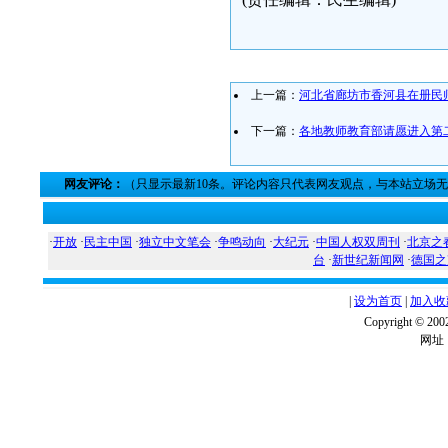
上一篇：
河北省廊坊市香河县在册民师
下一篇：
各地教师教育部请愿进入第
网友评论：
（只显示最新10条。评论内容只代表网友观点，与本站立场
·
开放
·
民主中国
·
独立中文笔会
·
争鸣动向
·
大纪元
·
中国人权双周刊
·
北京之
台
·
新世纪新闻网
·
德国之
|
设为首页
|
加入收
Copyright ©
网址：w