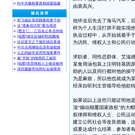
向中共极权要真相就面临被
由衷高兴。
随 机 推 荐
郭飞雄赴美照顾垂危妻子的
他毕业后先去了海马汽车，
从“准备信访罪”看当局违
样为个人生活打拼不能实现
[图文]二、三百名公务员持续
执业过程中，从开始就着手
[组图]湖北应城村民阻圈地
抗议疫灾之下疯狂镇压香港
为访民、维权人士和公民行
中共当局继续在违宪侵权路
公正的缺失是恶性报复事件
求职者、同性恋群体、艾滋
被“开除”的陕西民工杨军
[组图]东莞维权人士接连被拘
某食用油包装上注明转基因
深圳腐败劳动和社会保障局
助的人以及同行都对他的操
为是麻烦，所以他也就成为
经亲自听到主管领导给他欲
如果说以上这些只能证明他
顶“煽动颠覆国家政权”的大帽
权律师和维权人士、公民运
建立公民社会等改良措施，
或要达成什么结果，参加者