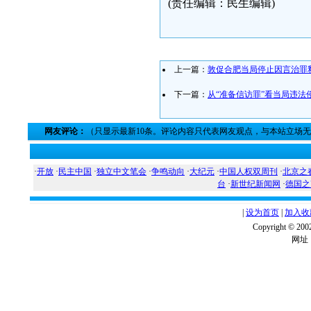
(责任编辑：民生编辑)
上一篇：
敦促合肥当局停止因言治罪
下一篇：
从“准备信访罪”看当局违法
网友评论：
（只显示最新10条。评论内容只代表网友观点，与本站立场
·
开放
·
民主中国
·
独立中文笔会
·
争鸣动向
·
大纪元
·
中国人权双周刊
·
北京之
台
·
新世纪新闻网
·
德国之
|
设为首页
|
加入收
Copyright ©
网址：w