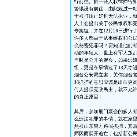
行前往。据一些人权律师告
警惕没有前往，由此躲过一
于被打压正好也无法执业，
人士会提出关于公民维权和宪
专案组，并在12月26日进
许多人都由于从事维权和公
么秘密犯罪吗？要知道他们
动的年轻人。世上有军人叛
当时是公开的聚会，如果涉
组，更是在事情过了18天才进
烟台公安局立案，关你烟台
和抓捕的意思应该是出自更
何人提倡宪政民主，就不允
的真正原因！
其后，参加厦门聚会的多人
么违法犯罪的事情，就在家里等
然被山东警方跨省抓捕，其
师因而展开逃亡，包括新公民