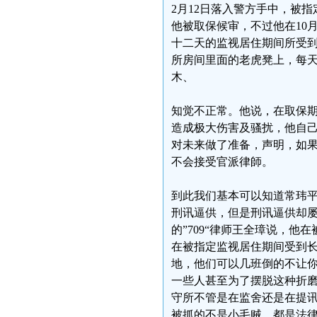
2月12日落入警方手中，被指
他被取保候审，不过他在10月
十二天的监视居住期间所受到
所房间里面的老虎凳上，每
木、
知觉不正常。他说，在取保
造成极大伤害及骚扰，他自
对未来做了准备，声明，如
不会接受官派律師。
到此我们基本可以知道常玮
刑讯逼供，但是刑讯逼供却
的”709“律师王全璋说，他
在被指定监视居住期间受到
地，他们可以几班倒的不让
一些人甚至为了摆脱这种折
守所不管是在监舍还是在提讯
被抓的不是小毛贼，都是法