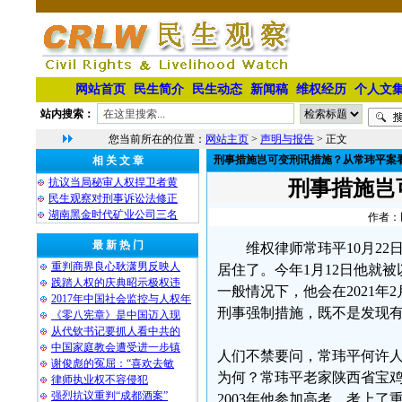
网站首页
民生简介
民生动态
新闻稿
维权经历
个人文
站内搜索：
您当前所在的位置：
网站主页
>
声明与报告
> 正文
刑事措施岂可变刑讯措施？从常玮平案
相 关 文 章
抗议当局秘审人权捍卫者黄
刑事措施岂
民生观察对刑事诉讼法修正
湖南黑金时代矿业公司三名
作者：民
最 新 热 门
维权律师常玮平10月2
重判商界良心耿潇男反映人
居住了。今年1月12日他就
践踏人权的庆典昭示极权违
一般情况下，他会在2021
2017年中国社会监控与人权年
刑事强制措施，既不是发现
《零八宪章》是中国迈入现
从代钦书记要抓人看中共的
中国家庭教会遭受进一步镇
人们不禁要问，常玮平何许
谢俊彪的冤屈：“喜欢去敏
为何？常玮平老家陕西省宝鸡
律师执业权不容侵犯
强烈抗议重判“成都酒案”
2003年他参加高考，考上