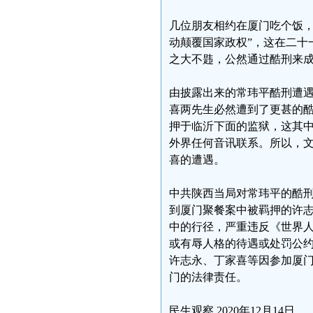
几位朋友相约在厦门吃个饭，
动颠覆国家政权”，这在二十
之大不韪，公然通过酷刑来
由披露出来的常玮平酷刑遭
喜两先生必然遭到了更甚的
押于临沂下面的监狱，这其
外界任何音讯联系。所以，
喜的遭遇。
中共陕西当局对常玮平的酷
到厦门聚餐案中被羁押的许
中的行径，严重违反《世界
或有辱人格的待遇或处罚公
许志永、丁家喜等因参加厦
门的法律责任。
民生观察 2020年12月14日