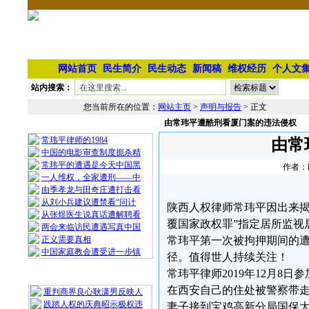
网站首页
民生简介
民生动态
新闻稿
维权经历
个人文
站内搜索：
您当前所在的位置：
网站主页
>
声明与报告
> 正文
由常玮平遭酷刑看厦门案的违法侵权
相 关 文 章
常玮平律师的1984
由常
中国的电影审查制度扼杀精
常玮平的遭遇是今天中国黑
作者：民
一人维权，全家遭刑——中
由季孝龙与田奇庄遭打击看
从刘小兵建议遭禁看“问计
陕西人权律师常玮平因出来揭
从张煜医生说真话遭解聘看
覆国家政权罪”指定居所监视
两会来临访民遭遇写真中国
正义需要真相
常玮平第一次被拘押期间的
中国家庭教会遭受进一步镇
径。值得世人持续关注！
常玮平律师2019年12月8日
最 新 热 门
在西安自己的住处被警察带走
重判商界良心耿潇男反映人
践踏人权的庆典昭示极权违
妻子接到宝鸡高新分局国保