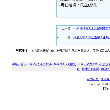
(责任编辑：民生编辑)
上一篇：
人权日维权人士及家属遭禁
下一篇：
张展无罪！停止迫害！张展
网友评论：
（只显示最新10条。评论内容只代表网友观点，与本站立场
·
开放
·
民主中国
·
独立中文笔会
·
争鸣动向
·
大纪元
·
中国人权双周刊
·
北京之
台
·
新世纪新闻网
·
德国之
|
设为首页
|
加入收
Copyright ©
网址：w