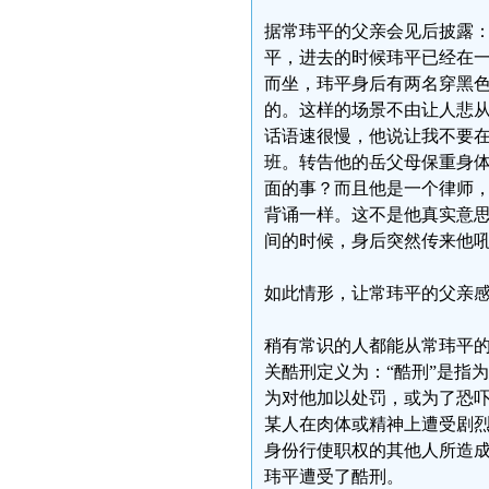
据常玮平的父亲会见后披露：2
平，进去的时候玮平已经在
而坐，玮平身后有两名穿黑
的。这样的场景不由让人悲
话语速很慢，他说让我不要
班。转告他的岳父母保重身
面的事？而且他是一个律师
背诵一样。这不是他真实意
间的时候，身后突然传来他吼
如此情形，让常玮平的父亲感
稍有常识的人都能从常玮平
关酷刑定义为：“酷刑”是指
为对他加以处罚，或为了恐
某人在肉体或精神上遭受剧
身份行使职权的其他人所造
玮平遭受了酷刑。