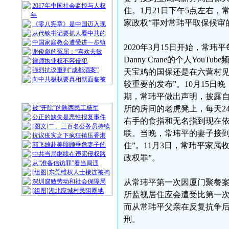
2017年中国社会监控与人权
住。1月21日下午5点左右，
年
家政权”罪对常玮平取保候审
《零八宪章》是中国迈入现
从代钦书记要抓人看中共的
中国家庭教会遭受进一步镇
2020年3月15日开始，常
谢俊彪的冤屈：“喜欢去敏
Danny Crane的个人You
律师执业权不容侵犯
强烈抗议重判“成都酒案”
天宝鸡的国保还是在六营村
向中共极权要真相就面临被
较重要的发布”。10月15日
期，常玮平做出声明，披露自
随 机 推 荐
被“开除”的陕西民工杨军
所的房间的老虎凳上，每天2
公正的缺失是恶性报复事件
右手的食指和无名指到现在依
[图文]二、三百名公务员持续
联。当晚，常玮平的妻子接到
抗议疫灾之下疯狂镇压香港
郭飞雄赴美照顾垂危妻子的
住”。11月3日，常玮平家
中共当局继续在违宪侵权路
政权罪”。
从“准备信访罪”看当局违
[组图]东莞维权人士接连被拘
深圳腐败劳动和社会保障局
从常玮平第一次因厦门聚餐
[组图]湖北应城村民阻圈地
所监视居住应会遭受比第一
而从常玮平父亲在反复抗争
刑。