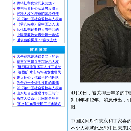
供销社和食堂死灰复燃？
重判商界良心耿潇男反映人
践踏人权的庆典昭示极权违
2017年中国社会监控与人权年
《零八宪章》是中国迈入现
从代钦书记要抓人看中共的
中国家庭教会遭受进一步镇
谢俊彪的冤屈：“喜欢去敏
随 机 推 荐
大午案就是法律名义下的另
黄雪琴王建兵失踪昭示人权
[组图]福建退伍军人打工被欠
[组图]广水市马坪镇发生警民
剿灭良心：抗议当局拘押耿
为争取一个馒头被拘的李翘
2017年中国社会监控与人权年
4月10日，被关押三年多的
山东烟台企业退休职工与市
所谓人类命运共同体是兜售
判14年和12年。消息传出
[图文]广东普宁民工卢永隆诉
慨。
中国民间对许志永和丁家喜
不少人亦就此反思中国未来