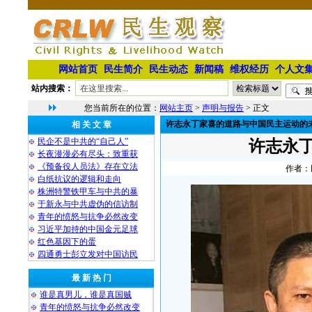
网站首页
民生简介
民生动态
新闻稿
维权经历
个人文
站内搜索：
您当前所在的位置：
网站主页
>
声明与报告
> 正文
许志永丁家喜的道路与中国民主运动的
相 关 文 章
民企不是中共的“自己人”
许志永
长夜漫漫必有尽头：致重获
《预备役人员法》存在立法
作者：民
白纸抗议的逻辑和走向
株洲特警铁甲车与中共的暴
于新永与中共虚伪的信访制
青年的愤怒与抗争必然改变
习近平加持的中国金元足球
红色基因下的蛋
四通勇士彭立发对中国访民
最 新 热 门
谁是真男儿，谁是真国贼
青年的愤怒与抗争必然改变