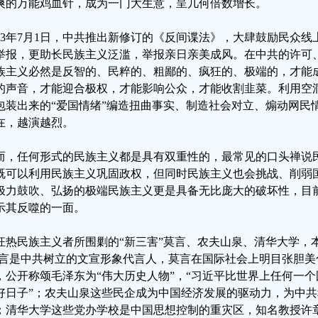
爽的万能鸡血针，成为一门大生意，呈几何倍数增长。
023年7月1日，中共推出新修订的《反间谍法》，大肆鼓励民众
举报，更助长民族主义泛滥，举报亲日亲美成风。在中共的许可
族主义必然是反智的、民粹的、粗鄙的、疯狂的、极端的，才能
的声音，才能迎合极权，才能影响公众，才能收割韭菜。利用空
包装出来的“爱国情绪”编造扭曲事实、制造社会对立、煽动网民
在，越演越烈。
而，任何形式的民族主义都是具有双重性的，最常见的口头禅说民
既可以利用民族主义巩固政权，但同时民族主义也会挑战、削弱
极力鼓吹、弘扬的极端民族主义更是具备无比庞大的破坏性，目
示其反噬的一面。
狂热民族主义者所围剿的“新三害”莫言、农夫山泉、清华大学，本
莫言是中共树立的文宣形象代言人，莫言在国际社会上明目张胆美
，公开称颂毛泽东为“伟大历史人物”，“习近平比世界上任何一
好日子”；农夫山泉这些民企成为中国经济发展的驱动力，为中
；清华大学这些党办学校是中国思想控制的重灾区，知名教授许章