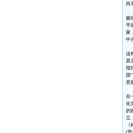
而
极
平
家
中
这
莫
指
国
意
在
化
的
立
《
(