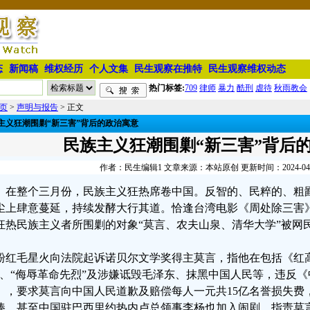
态
新闻稿
维权经历
个人文集
民生观察在推特
民生观察维权动态
热门标签:
709
律师
暴力
酷刑
虐待
秋雨教会
页
>
声明与报告
> 正文
主义狂潮围剿“新三害”背后的政治寓意
民族主义狂潮围剿“新三害”背后
作者：民生编辑1 文章来源：本站原创 更新时间：2024-04-08
在整个三月份，民族主义狂热席卷中国。反智的、民粹的、粗
尘上肆意蔓延，持续发酵大行其道。恰逢台湾电影《周处除三害
狂热民族主义者所围剿的对象“莫言、农夫山泉、清华大学”被网民
粉红毛星火向法院起诉诺贝尔文学奖得主莫言，指他在包括《红
”、“侮辱革命先烈”及涉嫌诋毁毛泽东、抹黑中国人民等，违反
》，要求莫言向中国人民道歉及赔偿每人一元共15亿名誉损失费
捧，甚至中国驻巴西里约热内卢总领事李杨也加入闹剧，指责莫言