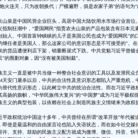
“炮火连天，只为改朝换代；尸横遍野，俱是农家子弟”的语句为“
夫山泉是中国民营企业巨头，高居中国大陆饮用水市场行业首位
义抵制狂潮中，“爱国网民”指责农夫山泉的产品包装含有日本元素
创始人、中国首富钟睒睒的儿子是美国公民也成为“爱国网民”的
的继任者是美国人，那么这家公司的意识形态是不可接受的”。
泉的货品遭便利店下架，销量断崖式下跌。中共党魁习近平曾镀
民”的围剿对象，因“没有被美国制裁”。
族主义一直是被中共当做一种整合社会意识的工具以及发泄民众负
64天安门屠杀以后，中共的合法性及意识形态都陷入严重危机，
为替代性意识形态，以此树立中共的统治合法性。而在习近平政
其高扬的旗帜，“中华民族伟大复兴”的“中国梦”成为习近平极权
族主义的典型包装，以依赖在社会上制造民族主义情绪来为政权
近平政权统治中国这十多年，中共曾经在所谓“改革开放”年代被
，即使是最温和的自由派言论也陷入失语状态，而在如今社交媒
容许、支持、鼓励的民族主义配方就成为微博、微信、抖音、快