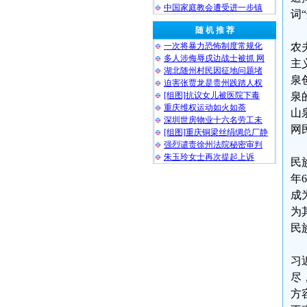
中国家庭教会遭受进一步镇
词
随 机 推 荐
一次将暴力恐怖制度常规化
农
多人涉侮辱戌边战士被抓 网
主
湖北随州村民因征地问题堵
泉
迫害张贾龙是贵州践踏人权
[组图]抗议女儿被医院下毒
泉
重庆维权运动如火如荼
山
深圳世房物业十六名劳工未
网
[组图]重庆铜梁丝绢绸总厂静
强烈谴责徐州法院秘密审判
朱玉玲女士再次提起上诉
民
年
成
为
民
习
尽
方