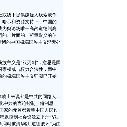
线上或线下提供嫌疑人线索或作
、暗示和资源支持下，中国的
成为舆论场唯一高占道德制高
洞的、片面的、断章取义的信
情绪的中国极端民族主义渐无处
族主义是“双刃剑”，意思是国
国家权威与权力合法性，而中
前的极端民族主义狂潮已开始
质上来说都是中共的同路人---
化中共的言论控制、箝制思
个国家的元首都希望中国人民过
共积累控制社会资源立下汗马功
润就被清华以“道德败坏”为由