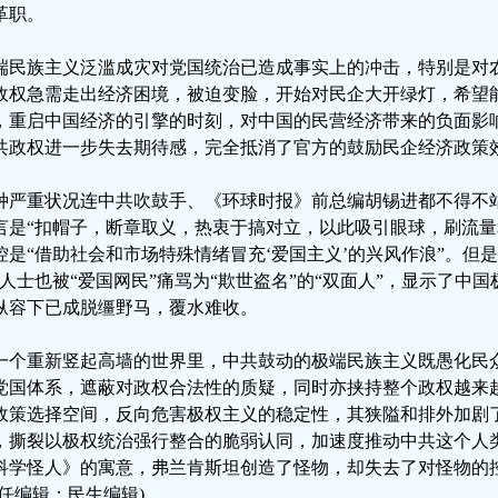
革职。
端民族主义泛滥成灾对党国统治已造成事实上的冲击，特别是对农
政权急需走出经济困境，被迫变脸，开始对民企大开绿灯，希望
，重启中国经济的引擎的时刻，对中国的民营经济带来的负面影
共政权进一步失去期待感，完全抵消了官方的鼓励民企经济政策
种严重状况连中共吹鼓手、《环球时报》前总编胡锡进都不得不
言是“扣帽子，断章取义，热衷于搞对立，以此吸引眼球，刷流量
控是“借助社会和市场特殊情绪冒充‘爱国主义’的兴风作浪”。但
”人士也被“爱国网民”痛骂为“欺世盗名”的“双面人”，显示了中
纵容下已成脱缰野马，覆水难收。
一个重新竖起高墙的世界里，中共鼓动的极端民族主义既愚化民
党国体系，遮蔽对政权合法性的质疑，同时亦挟持整个政权越来
政策选择空间，反向危害极权主义的稳定性，其狭隘和排外加剧
，撕裂以极权统治强行整合的脆弱认同，加速度推动中共这个人
科学怪人》的寓意，弗兰肯斯坦创造了怪物，却失去了对怪物的
责任编辑：民生编辑)