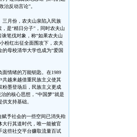
政治反动言论”。
。三月份，农夫山泉陷入民族
，是“精日分子”，同时农夫山
口诛笔伐对象，称“如果农夫山
在小粉红出征全面围攻下，农夫
金的母校清华大学也成为“爱国
面情绪的万能钥匙。在1989
中共越来越借重民族主义使其
权粉墨登场后，民族主义更成
统治的核心思想，“中国梦”就是
提供支持基础。
迫赋予社会的一些空间已消失殆
体大行其道时代，唯一能被官
手这些社交平台赚取流量百试