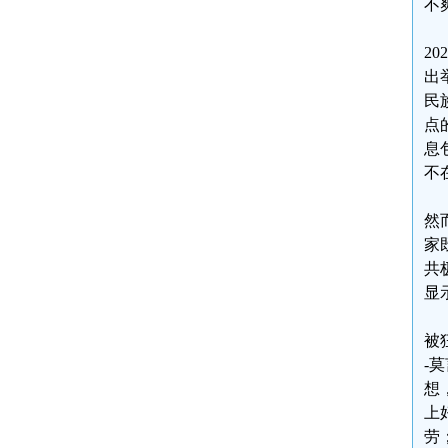
不
2
出
民
点
息
不
然
家
共
显
被
-
想
上
劳