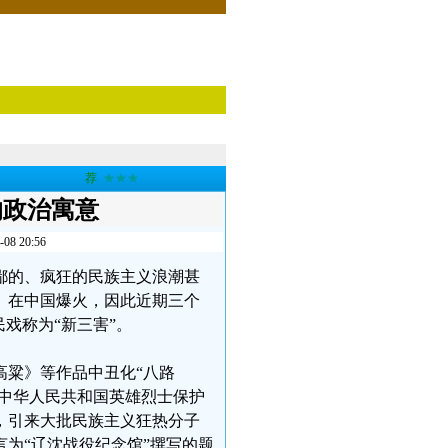
荐
★★★
的政治寓意
 20:56
鄙的、疯狂的民族主义浪潮甚
》在中国爆火，因此近期三个
戏称为“新三害”。
高粱》等作品中丑化“八路
《中华人民共和国英雄烈士保护
，引来大批民族主义狂热分子
为“辽沈战役纪念馆”撰写的题