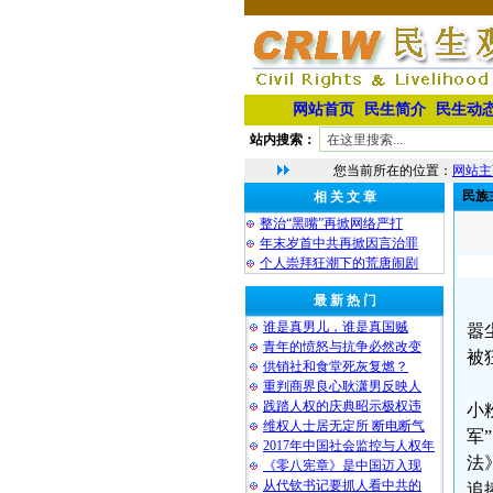
网站首页
民生简介
民生动
站内搜索：
您当前所在的位置：
网站主
民族
相 关 文 章
整治“黑嘴”再掀网络严打
年末岁首中共再掀因言治罪
个人崇拜狂潮下的荒唐闹剧
最 新 热 门
谁是真男儿，谁是真国贼
嚣
青年的愤怒与抗争必然改变
被
供销社和食堂死灰复燃？
重判商界良心耿潇男反映人
践踏人权的庆典昭示极权违
小
维权人士居无定所 断电断气
军
2017年中国社会监控与人权年
法
《零八宪章》是中国迈入现
从代钦书记要抓人看中共的
追