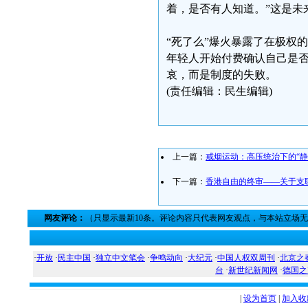
着，是否有人知道。”这是未
“死了么”爆火暴露了在极权
年轻人开始付费确认自己是否
哀，而是制度的失败。
(责任编辑：民生编辑)
上一篇：
戒烟运动：高压统治下的“静
下一篇：
香港自由的终审——关于支
网友评论：
（只显示最新10条。评论内容只代表网友观点，与本站立场
·
开放
·
民主中国
·
独立中文笔会
·
争鸣动向
·
大纪元
·
中国人权双周刊
·
北京之
台
·
新世纪新闻网
·
德国之
|
设为首页
|
加入收