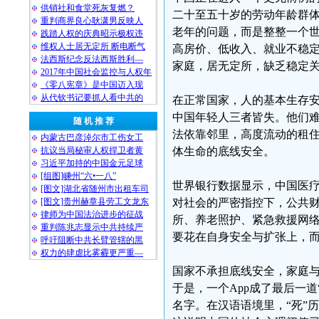
供销社和食堂死灰复燃？
二十至五十岁的劳动年龄群体
重判商界良心耿潇男反映人
老年的问题，而是整整一个世
践踏人权的庆典昭示极权违
维权人士居无定所 断电断气
高房价、低收入、就业不稳
法西斯纪念反法西斯胜利—
家庭，居无定所，缺乏稳定关
2017年中国社会监控与人权年
《零八宪章》是中国迈入现
从代钦书记要抓人看中共的
在正常国家，人的基本生存
中国年轻人三者皆失。他们
随 机 推 荐
法依靠邻里，高度流动的租
内蒙古巴彦淖尔市工伤女工
抗议当局秘审人权捍卫者黄
体生命的底线安全。
习近平加持的中国金元足球
[组图]嵊州“六•一八”
世界银行数据显示，中国医疗
[图文]湖北省随州市出租车司
[图文]贵州赫章县劳工文龙东
对社会的严密指控下，公共
律师为中国法治进步的征战
所、养老照护、紧急救援网
重判陈兆志显示中共持续严
要花在自身安全与扩张上，而
呼吁阻断中共长臂管辖的黑
权力的肆虐比雾霾更严重—
国家不承担底线安全，家庭与
于是，一个App成了最后一道
名字。在汉语语境里，“死”