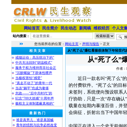
网站首页
民生简介
民生动态
新闻稿
维权经历
个人文
站内搜索：
您当前所在的位置：
网站主页
>
声明与报告
> 正文
从“死了么”爆红看极权体制下年轻世代
相 关 文 章
戒烟运动：高压统治下的“
从“死了么”
中共无法回到“胡温模式”
服务于权力维持而非社会正
作者：民
“沉默螺旋”下群体性噤声
当极权害怕“感受”
近日一款名叫“死了么”
“真走不动了”的青年一代
的付费软件。“死了么”的目
当连“躺平”也成为奢侈
未签到，系统便向预设联系
怠政——“后中共时代”的
纪念“709大抓捕”十周年声
疗协助，只是一次“存在确认
极权主义体制遮蔽真相的“
载量在短期内暴涨百倍，并
会病征，折射出当下中国年
最 新 热 门
谁是真男儿，谁是真国贼
青年的愤怒与抗争必然改变
中国正在进入一个史无前例