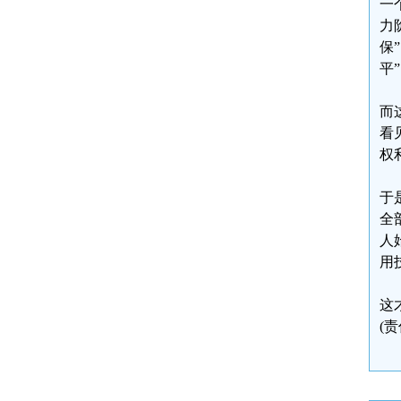
一
力
保
平
而
看
权
于
全
人
用
这
(