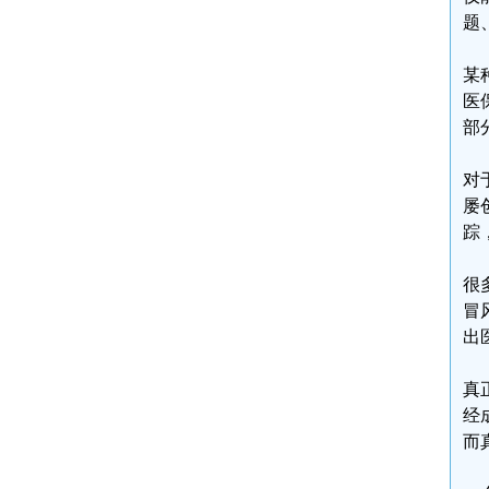
题
某
医
部
对
屡
踪
很
冒
出
真
经
而