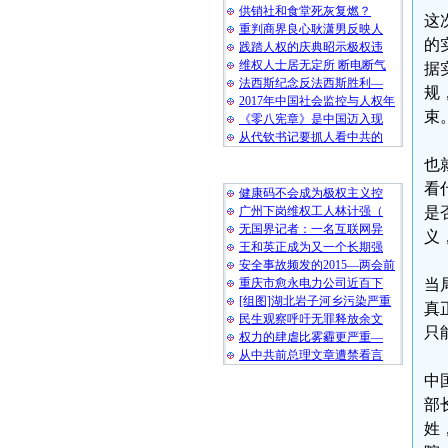
供销社和食堂死灰复燃？
这
重判商界良心耿潇男反映人
的
践踏人权的庆典昭示极权违
维权人士居无定所 断电断气
据
法西斯纪念反法西斯胜利—
规
2017年中国社会监控与人权年
束
《零八宪章》是中国迈入现
从代钦书记要抓人看中共的
也
随 机 推 荐
看
健康码不会成为极权主义控
广州下岗维权工人林计强（
是
无国界记者：一名互联网异
义
王和英正成为又一个长期强
安全事故频发的2015—两会前
重庆市愈永电力公司近百下
当
[组图]湖北岩子河乡污染严重
真
民生观察呼吁无罪释放余文
只
权力的肆虐比雾霾更严重—
从中共前总理文章遭禁看言
中
部
姓