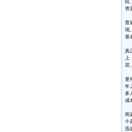
院
资
普
现
基
真
上
层
更
年
多
成
而
个
迅