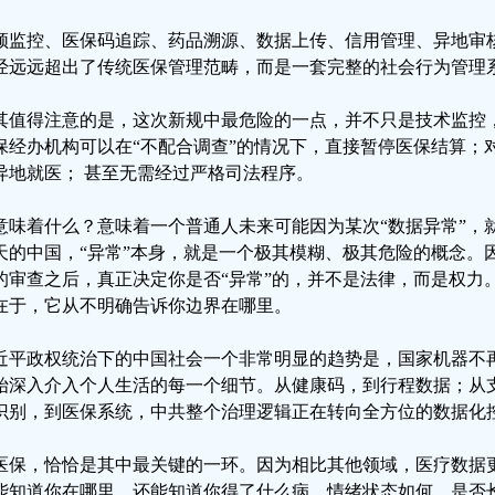
频监控、医保码追踪、药品溯源、数据上传、信用管理、异地审
经远远超出了传统医保管理范畴，而是一套完整的社会行为管理
其值得注意的是，这次新规中最危险的一点，并不只是技术监控
保经办机构可以在“不配合调查”的情况下，直接暂停医保结算；
异地就医； 甚至无需经过严格司法程序。
意味着什么？意味着一个普通人未来可能因为某次“数据异常”，
天的中国，“异常”本身，就是一个极其模糊、极其危险的概念。
的审查之后，真正决定你是否“异常”的，并不是法律，而是权力
在于，它从不明确告诉你边界在哪里。
近平政权统治下的中国社会一个非常明显的趋势是，国家机器不
始深入介入个人生活的每一个细节。从健康码，到行程数据；从
识别，到医保系统，中共整个治理逻辑正在转向全方位的数据化
医保，恰恰是其中最关键的一环。因为相比其他领域，医疗数据
能知道你在哪里，还能知道你得了什么病、情绪状态如何、是否