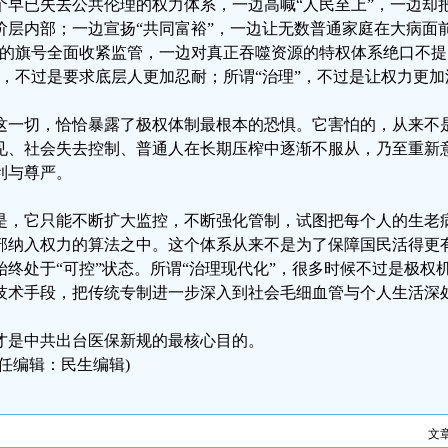
个早已失去公共伦理的权力体系，一边高喊“人民至上”，一边却
阶层内部；一边宣扬“共同富裕”，一边让无数普通家庭在大病面
”的旗号全面收紧监管，一边对真正吞噬资源的特权体系绝口不提
”，不过是要求底层人更加忍耐；所谓“治理”，不过是让权力更
这一切，恰恰暴露了极权体制最根本的恐惧。它害怕的，从来不
见、社会失去控制、普通人在长期压榨中逐渐不服从，乃至重新意
利与尊严。
是，它只能不断扩大监控，不断强化管制，试图把每个人的生老
部纳入权力的算法之中。这个体系从来不是为了保障国民活得更
始终处于“可控”状态。所谓“治理现代化”，很多时候不过是极权
技术手段，把传统专制进一步深入到社会毛细血管与个人生活深
才是中共出台医保新规的最核心目的。
责任编辑：民生编辑)
文