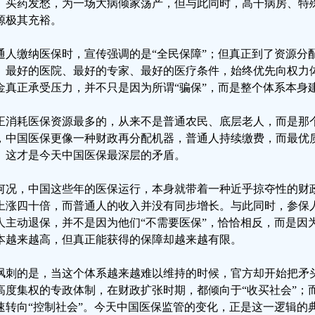
、买药发愁，为一场大病倾家荡产，但与此同时，高干病房、特
源极其充裕。
通人缴纳医保时，宣传强调的是“全民保障”；但真正到了资源分
。最好的医院、最好的专家、最好的医疗条件，始终优先向权力
金真正承受压力，并不只是因为所谓“骗保”，而是整个体系本身
正消耗医保资源最多的，从来不是普通农民、底层老人，而是那
，中国医保更像一种财政再分配机器，普通人持续缴费，而最优
。这才是今天中国医保最深层的矛盾。
何况，中国这些年的医保运行，本身就带着一种近乎掠夺性的财
上涨四十倍，而普通人的收入并没有同步增长。与此同时，参保
人主动退保，并不是因为他们“不需要医保”，恰恰相反，而是因
本越来越高，但真正能获得的保障却越来越有限。
讽刺的是，当这个体系越来越难以维持的时候，官方却开始把矛
高度集权的专政体制，在财政扩张时期，都倾向于“收买社会”；
速转向“控制社会”。今天中国医保监管的变化，正是这一逻辑的