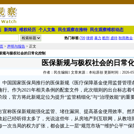
态
新闻稿
维权经历
个人文集
民生观察在推特
民生观察维权动态
热门标签:
709
律师
暴力
酷刑
虐待
秋雨教会
页
>
声明与报告
> 正文
新规与极权社会的日常化控制
医保新规与极权社会的日常
作者：民生编辑1 文章来源：本站原创 更新时间：2026-05-19
中国国家医保局推行的医保新规《医疗保障基金使用监督管理条
施行。作为2021年相关条例的配套文件，此次细则的出台标志
阶段，官方将此新规定位为提升“监管精细化”与“治理效能”的重
方宣称医保新规能强化监管、堵住漏洞、提高基金使用效率。然
政起已经听得太多了，光说这些年，从房地产到互联网，从教培
每一次当局的权力扩张，都会披上一层“规范市场”“维护公平”“保