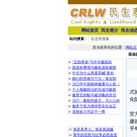
网站首页
民生简介
民生动
站内搜索：
您当前所在的位置：
网站主
医保
相 关 文 章
“互助养老”与中共极权的
国道收费潮与极权汲取极限
中共为什么再度高喊“新长
她们的苦难与下沉：谁在制
2025年中国精神健康与人权（
个人独裁统治的完成与极权
式
被禁言的蛆与被消毒的笑话
化
2025：极权的疲态，与人心的
服务于权力维持而非社会正
党校姓习与定于一尊
官
建
最 新 热 门
乎
谁是真男儿，谁是真国贼
青年的愤怒与抗争必然改变