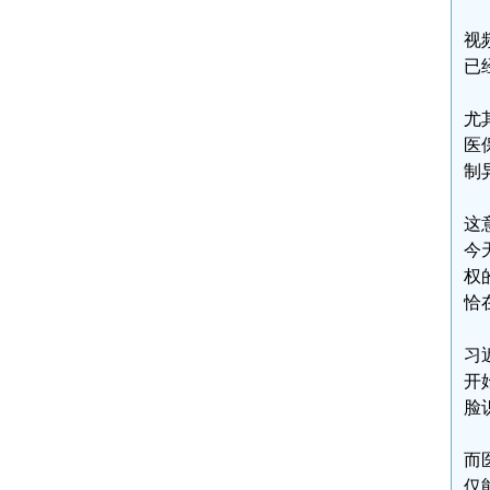
视
已
尤
医
制
这
今
权
恰
习
开
脸
而
仅