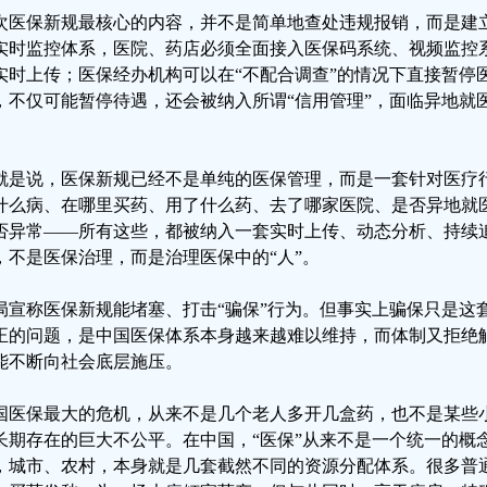
次医保新规最核心的内容，并不是简单地查处违规报销，而是建
实时监控体系，医院、药店必须全面接入医保码系统、视频监控
实时上传；医保经办机构可以在“不配合调查”的情况下直接暂停
，不仅可能暂停待遇，还会被纳入所谓“信用管理”，面临异地就
。
就是说，医保新规已经不是单纯的医保管理，而是一套针对医疗
什么病、在哪里买药、用了什么药、去了哪家医院、是否异地就医
否异常——所有这些，都被纳入一套实时上传、动态分析、持续
，不是医保治理，而是治理医保中的“人”。
局宣称医保新规能堵塞、打击“骗保”行为。但事实上骗保只是这
正的问题，是中国医保体系本身越来越难以维持，而体制又拒绝
能不断向社会底层施压。
国医保最大的危机，从来不是几个老人多开几盒药，也不是某些
长期存在的巨大不公平。在中国，“医保”从来不是一个统一的概
，城市、农村，本身就是几套截然不同的资源分配体系。很多普