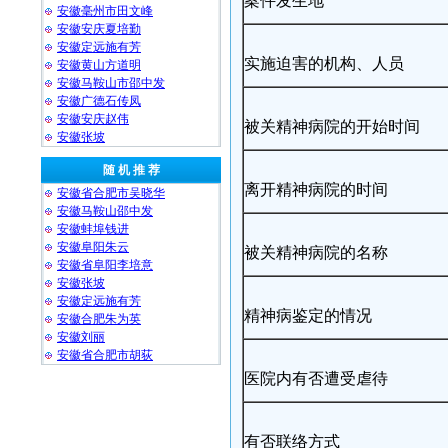
案件发生地
安徽毫州市田文峰
安徽安庆夏培勤
安徽定远施有芳
实施迫害的机构、人员
安徽黄山方道明
安徽马鞍山市邵中发
安徽广德石传凤
安徽安庆赵伟
被关精神病院的开始时间
安徽张坡
随 机 推 荐
离开精神病院的时间
安徽省合肥市吴晓华
安徽马鞍山邵中发
安徽蚌埠钱进
安徽阜阳朱云
被关精神病院的名称
安徽省阜阳李培意
安徽张坡
安徽定远施有芳
精神病鉴定的情况
安徽合肥朱为英
安徽刘丽
安徽省合肥市胡荻
医院内有否遭受虐待
有否联络方式