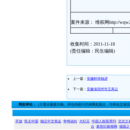
案件来源： 维权网http://wqw2010.b
收集时间：2011-11-18
(责任编辑：民生编辑)
上一篇：
安徽蚌埠钱进
下一篇：
安徽省宿州市王凤云
网友评论：
（只显示最新10条。评论内容只代表网友观点，与本站立场
·
开放
·
民主中国
·
独立中文笔会
·
争鸣动向
·
大纪元
·
中国人权双周刊
·
北京之
台
·
新世纪新闻网
·
德国之