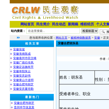
网站首页
民生简介
民生动态
新闻稿
维权经历
个人文
站内搜索：
您当前所在的位置：
网站主页
>
被精神病数据库
>
安徽
> 正文
安徽合肥胡东圣
相 关 文 章
安徽张坡
安徽淮南陈成
安徽毫州市田文峰
作者：民
安徽广德石传凤
安徽定远施有芳
安徽阜阳朱云
安徽安庆赵伟
姓名：胡东圣
性别： 
安徽黄山方道明
安徽合肥韦朝芝
安徽安庆夏培勤
受难者单位、职业
最 新 热 门
安徽合肥韦朝芝
贵州毕节张龙英