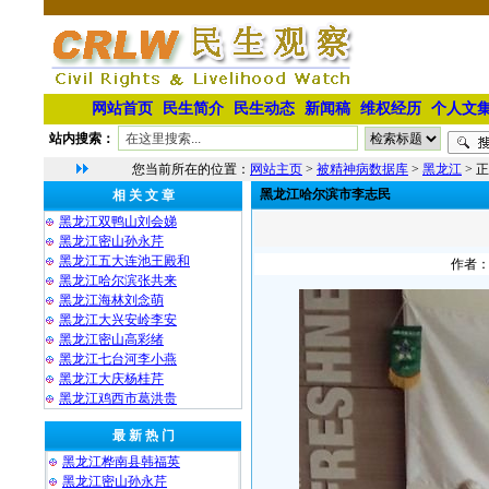
网站首页
民生简介
民生动态
新闻稿
维权经历
个人文
站内搜索：
您当前所在的位置：
网站主页
>
被精神病数据库
>
黑龙江
> 
黑龙江哈尔滨市李志民
相 关 文 章
黑龙江双鸭山刘会娣
黑龙江密山孙永芹
黑龙江五大连池王殿和
作者：
黑龙江哈尔滨张共来
黑龙江海林刘念萌
黑龙江大兴安岭李安
黑龙江密山高彩绪
黑龙江七台河李小燕
黑龙江大庆杨桂芹
黑龙江鸡西市葛洪贵
最 新 热 门
黑龙江桦南县韩福英
黑龙江密山孙永芹