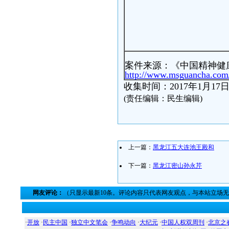
案件来源：《中国精神健
http://www.msguancha.com/
收集时间：2017年1月17
(责任编辑：民生编辑)
上一篇：
黑龙江五大连池王殿和
下一篇：
黑龙江密山孙永芹
网友评论：
（只显示最新10条。评论内容只代表网友观点，与本站立场
·
开放
·
民主中国
·
独立中文笔会
·
争鸣动向
·
大纪元
·
中国人权双周刊
·
北京之