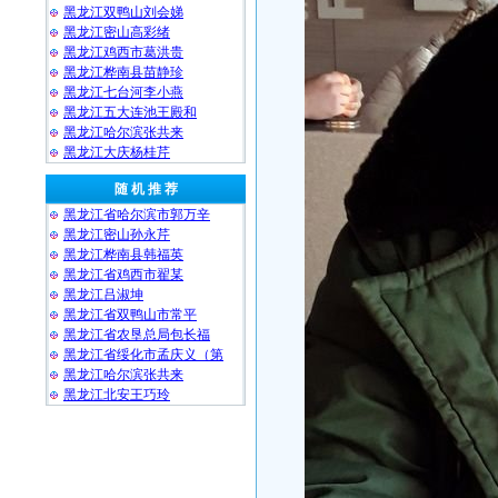
黑龙江双鸭山刘会娣
黑龙江密山高彩绪
黑龙江鸡西市葛洪贵
黑龙江桦南县苗静珍
黑龙江七台河李小燕
黑龙江五大连池王殿和
黑龙江哈尔滨张共来
黑龙江大庆杨桂芹
随 机 推 荐
黑龙江省哈尔滨市郭万辛
黑龙江密山孙永芹
黑龙江桦南县韩福英
黑龙江省鸡西市翟某
黑龙江吕淑坤
黑龙江省双鸭山市常平
黑龙江省农垦总局包长福
黑龙江省绥化市孟庆义（第
黑龙江哈尔滨张共来
黑龙江北安王巧玲