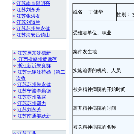
江苏南京邵明亮
江苏刘永芳
姓名： 丁健华
性别： 
江苏张洪友
江苏刘道兰
江苏苏州朱永健
受难者单位、职业
江苏海安吕镇山
最 新 热 门
案件发生地
江苏启东沈德新
江西省赣州黄远萍
浙江新沂朱良群
实施迫害的机构、人员
江苏无锡汪荷娣（第二
次收
江苏苏州朱永健
被关精神病院的开始时间
江苏宁波李勤德
江苏苏州潘露
江苏苏州郑力
离开精神病院的时间
江苏刘永芳
江苏南通姜跃新
随 机 推 荐
被关精神病院的名称
江苏丁燕