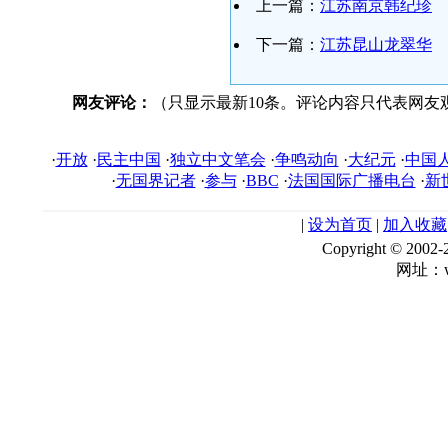
上一篇：
江苏南京韩纪珍
下一篇：
江苏昆山龙翠华
网友评论：
（只显示最新10条。评论内容只代表网友
·
开放
·
民主中国
·
独立中文笔会
·
争鸣动向
·
大纪元
·
中国
·
无国界记者
·
参与
·
BBC
·
法国国际广播电台
·
新
|
设为首页
|
加入收藏
Copyright © 
网址：ww