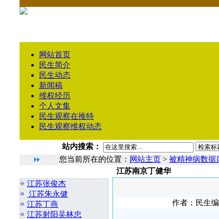
网站首页
民生简介
民生动态
新闻稿
维权经历
个人文集
民生观察在推特
民生观察维权动态
站内搜索：
您当前所在的位置：
网站主页
>
被精神病数据
江苏南京丁健华
相 关 文 章
江苏张俊杰
江苏朱永健
作者：民生编辑2
江苏丁燕
江苏射阳吴林忠