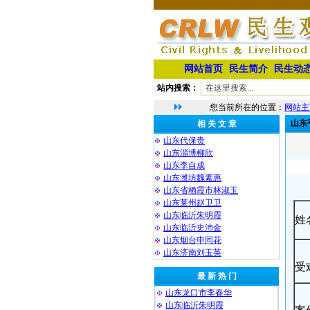
网站首页
民生简介
民生动
站内搜索：
您当前所在的位置：
网站主
山东
相 关 文 章
山东代保贵
山东淄博柳欣
山东李自成
山东潍坊魏素惠
山东省栖霞市林淑玉
山东莱州赵卫卫
山东临沂朱明霞
姓
山东临沂史沛金
山东烟台申同花
山东济南刘玉英
受
最 新 热 门
山东龙口市李春华
山东临沂朱明霞