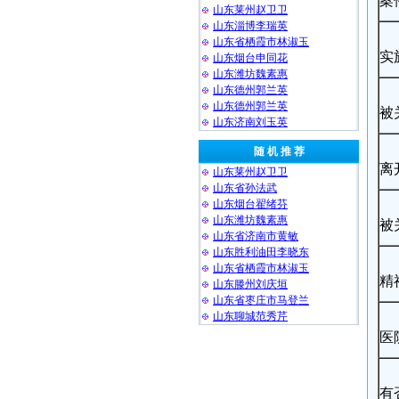
案
山东莱州赵卫卫
山东淄博李瑞英
山东省栖霞市林淑玉
实
山东烟台申同花
山东潍坊魏素惠
山东德州郭兰英
山东德州郭兰英
被
山东济南刘玉英
随 机 推 荐
离
山东莱州赵卫卫
山东省孙法武
山东烟台翟绪芬
山东潍坊魏素惠
被
山东省济南市黄敏
山东胜利油田李晓东
山东省栖霞市林淑玉
精
山东滕州刘庆垣
山东省枣庄市马登兰
山东聊城范秀芹
医
有