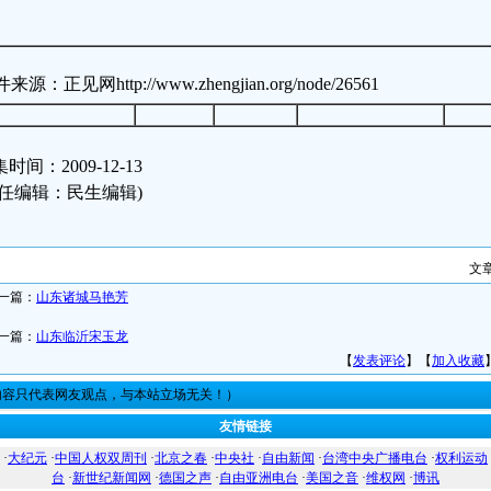
来源：正见网http://www.zhengjian.org/node/26561
时间：2009-12-13
责任编辑：民生编辑)
文
一篇：
山东诸城马艳芳
一篇：
山东临沂宋玉龙
【
发表评论
】【
加入收藏
内容只代表网友观点，与本站立场无关！）
友情链接
·
大纪元
·
中国人权双周刊
·
北京之春
·
中央社
·
自由新闻
·
台湾中央广播电台
·
权利运动
台
·
新世纪新闻网
·
德国之声
·
自由亚洲电台
·
美国之音
·
维权网
·
博讯