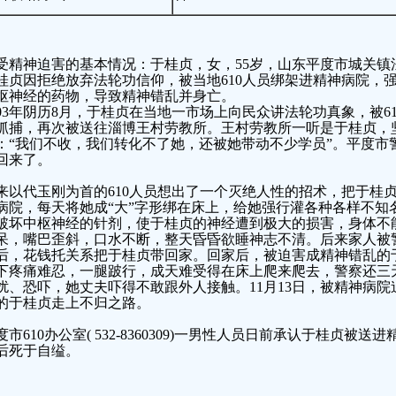
受精神迫害的基本情况：于桂贞，女，55岁，山东平度市城关镇
桂贞因拒绝放弃法轮功信仰，被当地610人员绑架进精神病院，
枢神经的药物，导致精神错乱并身亡。
003年阴历8月，于桂贞在当地一市场上向民众讲法轮功真象，被6
抓捕，再次被送往淄博王村劳教所。王村劳教所一听是于桂贞，
：“我们不收，我们转化不了她，还被她带动不少学员”。平度市
回来了。
来以代玉刚为首的610人员想出了一个灭绝人性的招术，把于桂
病院，每天将她成“大”字形绑在床上，给她强行灌各种各样不知
破坏中枢神经的针剂，使于桂贞的神经遭到极大的损害，身体不
呆，嘴巴歪斜，口水不断，整天昏昏欲睡神志不清。后来家人被
后，花钱托关系把于桂贞带回家。回家后，被迫害成精神错乱的
下疼痛难忍，一腿跛行，成天难受得在床上爬来爬去，警察还三
扰、恐吓，她丈夫吓得不敢跟外人接触。11月13日，被精神病院
的于桂贞走上不归之路。
度市610办公室( 532-8360309)一男性人员日前承认于桂贞被送
后死于自缢。