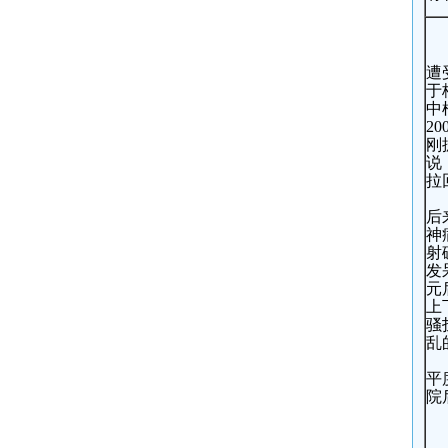
遭
于
中
2
刚
说
拉
后
神
射
发
元
上
骚
乱
平
院