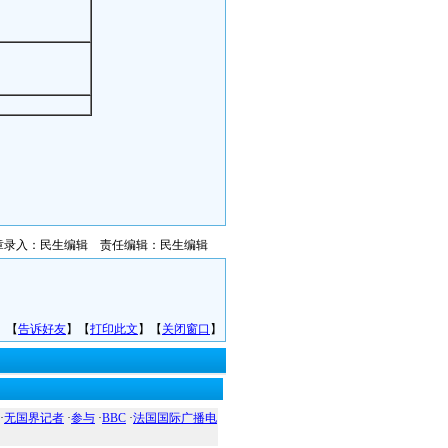
章录入：民生编辑 责任编辑：民生编辑
】【
告诉好友
】【
打印此文
】【
关闭窗口
】
·
无国界记者
·
参与
·
BBC
·
法国国际广播电