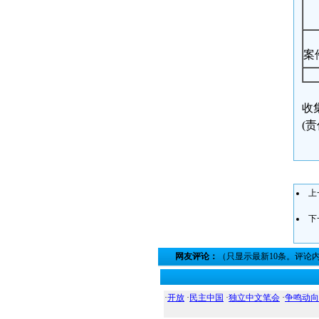
案件
收集
(
上
下
网友评论：
（只显示最新10条。评论
·
开放
·
民主中国
·
独立中文笔会
·
争鸣动向