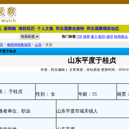
态
新闻稿
维权经历
个人文集
民生观察在推特
民生观察维权动态
热门标签:
709
律师
暴力
酷刑
虐待
秋雨教会
页
>
被精神病数据库
>
山东
> 正文
平度于桂贞
山东平度于桂贞
作者：民生编辑１ 文章来源：本站原创 更新时间：2010-01-01
名： 于桂贞
性别： 女
年龄：55
籍贯
难者单位、职业
山东平度市城关镇人