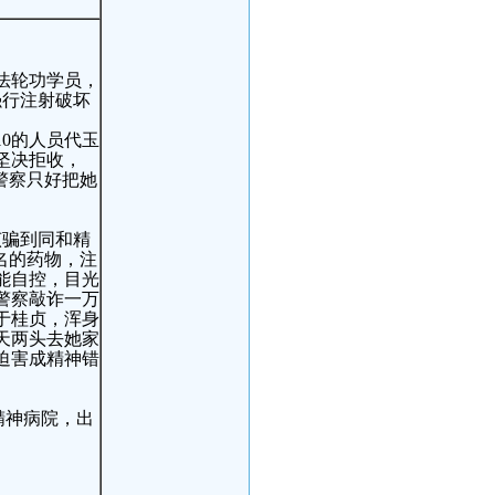
法轮功学员，
强行注射破坏
10的人员代玉
坚决拒收，
警察只好把她
贞骗到同和精
名的药物，注
能自控，目光
警察敲诈一万
于桂贞，浑身
天两头去她家
迫害成精神错
进精神病院，出