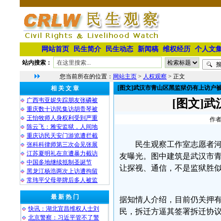
网站首页
民生简介
民生动态
新闻稿
维权经历
个人文
站内搜索：
您当前所在的位置：
网站主页
>
人权观察
> 正文
[图文]武汉市青山区黑监狱仍有上访户
相 关 文 章
广西韦亚妮失踪朋友张磷被
[图文]
重庆数十访民集访胡贵琴被
王怡牧师人身权利受到严重
作者
陈云飞：雅安监狱，人间地
重庆访民天安门游览遭拦截
民生观察工作室志愿者河殇
张科科律师第三次会见张展
江苏夏明礼在京遭暴力截访
友曝光。图中建筑是武汉市
中国多地继续抵制圣诞节
让探视、通信，不是监狱胜
黑龙江杨浩两次上访遭拘留
常玮平父母举牌后多人被监
最 新 热 门
据知情人介绍，目前仍关押
快讯：湖北宜昌维权人士刘
民，拆迁方逼其签署拆迁协议
北京警察：习近平管不了警