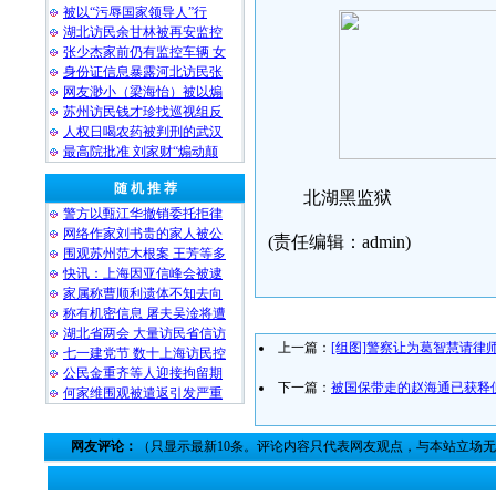
被以“污辱国家领导人”行
湖北访民余甘林被再安监控
张少杰家前仍有监控车辆 女
身份证信息暴露河北访民张
网友渺小（梁海怡）被以煽
苏州访民钱才珍找巡视组反
人权日喝农药被判刑的武汉
最高院批准 刘家财“煽动颠
随 机 推 荐
北湖黑监狱
警方以甄江华撤销委托拒律
网络作家刘书贵的家人被公
(责任编辑：admin)
围观苏州范木根案 王芳等多
快讯：上海因亚信峰会被逮
家属称曹顺利遗体不知去向
称有机密信息 屠夫吴淦将遭
湖北省两会 大量访民省信访
上一篇：
[组图]警察让为葛智慧请律师
七一建党节 数十上海访民控
公民金重齐等人迎接拘留期
下一篇：
被国保带走的赵海通已获释
何家维围观被遣返引发严重
网友评论：
（只显示最新10条。评论内容只代表网友观点，与本站立场