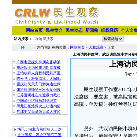
网站首页
民生简介
民生动态
新闻稿
维权经历
个人文
站内搜索：
您当前所在的位置：
网站主页
>
人权观察
> 正文
上海访民孙红琴、武汉访民陈小群分别
相 关 文 章
广西韦亚妮失踪朋友张磷被
上海访
重庆数十访民集访胡贵琴被
王怡牧师人身权利受到严重
作者：民
陈云飞：雅安监狱，人间地
重庆访民天安门游览遭拦截
民生观察工作室2012年
张科科律师第三次会见张展
江苏夏明礼在京遭暴力截访
法腐败，要立案，被高院警
中国多地继续抵制圣诞节
高院，至发稿时孙红琴等访民
黑龙江杨浩两次上访遭拘留
常玮平父母举牌后多人被监
最 新 热 门
另外，武汉访民陈小群6
快讯：湖北宜昌维权人士刘
北京警察：习近平管不了警
员接出后，遭到保安人员殴