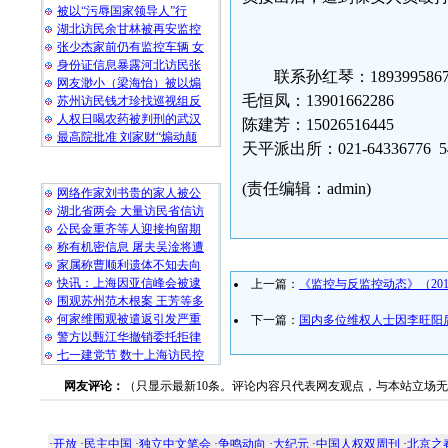
被以“污辱国家领导人”行
湖北访民余甘林被再安监控
张少杰家前仍有监控车辆 女
身份证信息暴露河北访民张
联系孙红琴：1893995867
网友渺小（梁海怡）被以煽
毛恒凤：13901662286
苏州访民钱才珍找巡视组反
人权日喝农药被判刑的武汉
陈建芳：15026516445
最高院批准 刘家财“煽动颠
天平派出所：021-64336776 54
随 机 推 荐
(责任编辑：admin)
网络作家刘书贵的家人被公
湖北省两会 大量访民省信访
公民金重齐等人迎接拘留期
称有机密信息 屠夫吴淦将遭
家属称曹顺利遗体不知去向
快讯：上海因亚信峰会被逮
上一篇：
《监控与反监控动态》（201
围观苏州范木根案 王芳等多
何家维围观被遣返引发严重
下一篇：
国内多位维权人士因李旺阳
警方以甄江华撤销委托拒律
七一建党节 数十上海访民控
网友评论：
（只显示最新10条。评论内容只代表网友观点，与本站立场
·
开放
·
民主中国
·
独立中文笔会
·
争鸣动向
·
大纪元
·
中国人权双周刊
·
北京之