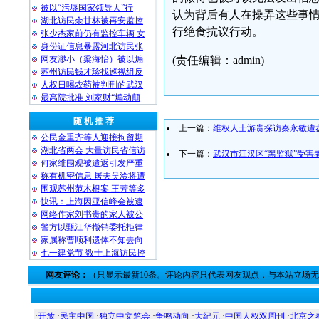
被以“污辱国家领导人”行
认为背后有人在操弄这些事
湖北访民余甘林被再安监控
行绝食抗议行动。
张少杰家前仍有监控车辆 女
身份证信息暴露河北访民张
网友渺小（梁海怡）被以煽
(责任编辑：admin)
苏州访民钱才珍找巡视组反
人权日喝农药被判刑的武汉
最高院批准 刘家财“煽动颠
随 机 推 荐
上一篇：
维权人士游贵探访秦永敏遭
公民金重齐等人迎接拘留期
湖北省两会 大量访民省信访
下一篇：
武汉市江汉区“黑监狱”受害
何家维围观被遣返引发严重
称有机密信息 屠夫吴淦将遭
围观苏州范木根案 王芳等多
快讯：上海因亚信峰会被逮
网络作家刘书贵的家人被公
警方以甄江华撤销委托拒律
家属称曹顺利遗体不知去向
七一建党节 数十上海访民控
网友评论：
（只显示最新10条。评论内容只代表网友观点，与本站立场
·
开放
·
民主中国
·
独立中文笔会
·
争鸣动向
·
大纪元
·
中国人权双周刊
·
北京之