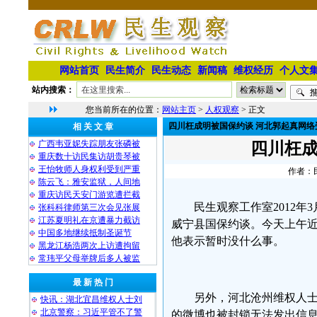
网站首页
民生简介
民生动态
新闻稿
维权经历
个人文
站内搜索：
您当前所在的位置：
网站主页
>
人权观察
> 正文
四川枉成明被国保约谈 河北郭起真网络
相 关 文 章
广西韦亚妮失踪朋友张磷被
四川枉成
重庆数十访民集访胡贵琴被
王怡牧师人身权利受到严重
作者：民
陈云飞：雅安监狱，人间地
重庆访民天安门游览遭拦截
民生观察工作室2012
张科科律师第三次会见张展
江苏夏明礼在京遭暴力截访
威宁县国保约谈。今天上午
中国多地继续抵制圣诞节
他表示暂时没什么事。
黑龙江杨浩两次上访遭拘留
常玮平父母举牌后多人被监
最 新 热 门
另外，河北沧州维权人士
快讯：湖北宜昌维权人士刘
北京警察：习近平管不了警
的微博也被封锁无法发出信