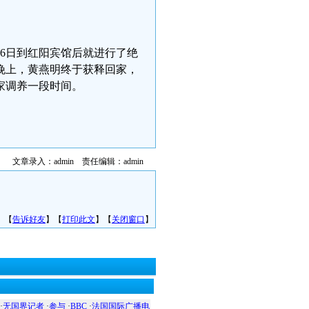
6日到红阳宾馆后就进行了绝
晚上，黄燕明终于获释回家，
家调养一段时间。
文章录入：admin 责任编辑：admin
】【
告诉好友
】【
打印此文
】【
关闭窗口
】
·
无国界记者
·
参与
·
BBC
·
法国国际广播电