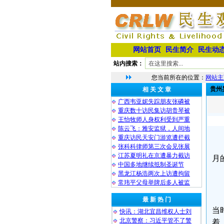
网站首页
民生简介
民生动
站内搜索：
您当前所在的位置：
网站主
贵州
相 关 文 章
广西韦亚妮失踪朋友张磷被
重庆数十访民集访胡贵琴被
王怡牧师人身权利受到严重
陈云飞：雅安监狱，人间地
重庆访民天安门游览遭拦截
张科科律师第三次会见张展
江苏夏明礼在京遭暴力截访
月
中国多地继续抵制圣诞节
黑龙江杨浩两次上访遭拘留
常玮平父母举牌后多人被监
最 新 热 门
当
快讯：湖北宜昌维权人士刘
北京警察：习近平管不了警
着