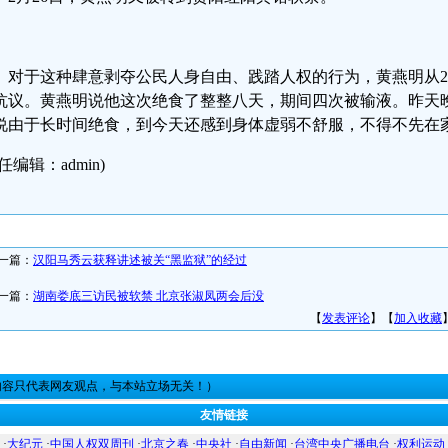
对于这种肆意剥夺公民人身自由、践踏人权的行为，黄燕明从2
抗议。黄燕明说他这次绝食了整整八天，期间四次被输液。昨天
说由于长时间绝食，到今天还感到身体虚弱不舒服，不得不先在
任编辑：admin)
一篇：
汉阳马秀云获释讲述被关“黑监狱”的经过
一篇：
湖南娄底三访民被软禁 北京张淑凤两会后没
【
发表评论
】【
加入收藏
内容只代表网友观点，与本站立场无关！）
友情链接
·
大纪元
·
中国人权双周刊
·
北京之春
·
中央社
·
自由新闻
·
台湾中央广播电台
·
权利运动