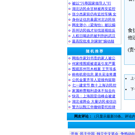
被以“污辱国家领导人”行
湖北访民余甘林被再安监控
张少杰家前仍有监控车辆 女
身份证信息暴露河北访民张
网友渺小（梁海怡）被以煽
食
苏州访民钱才珍找巡视组反
人权日喝农药被判刑的武汉
他
最高院批准 刘家财“煽动颠
(责
随 机 推 荐
网络作家刘书贵的家人被公
何家维围观被遣返引发严重
围观苏州范木根案 王芳等多
称有机密信息 屠夫吴淦将遭
上
公民金重齐等人迎接拘留期
七一建党节 数十上海访民控
下
家属称曹顺利遗体不知去向
快讯：上海因亚信峰会被逮
湖北省两会 大量访民省信访
警方以甄江华撤销委托拒律
网友评论：
（只显示最新10条。评论
·
开放
·
民主中国
·
独立中文笔会
·
争鸣动向