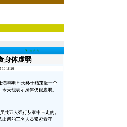
荐
★★★
食身体虚弱
 18:26
议人士黄燕明昨天终于结束近一个
，今天他表示身体仍很虚弱。
人员共五人强行从家中带走的。
派出所的三名人员紧紧看守