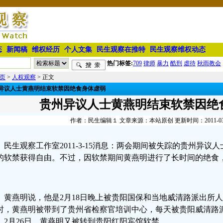
态
新闻稿
维权经历
个人文集
民生观察在推特
民生观察维权动态
热门标签:
709
律师
暴力
酷刑
虐待
秋雨教会
页
>
人权观察
> 正文
异议人士黄燕明结束软禁因绝食身体虚弱
贵州异议人士黄燕明结束软禁因绝
作者：民生编辑１ 文章来源：本站原创 更新时间：2011-03-15
民生观察工作室2011-3-15消息：两会期间被失踪的贵州异
的软禁获得自由。不过，因软禁期间黄燕明进行了长时间的绝食
黄燕明说，他是2月18日晚上被贵阳国保和当地威清路派出所
时，黄燕明被带到了贵州省检察官培训中心，每天被贵阳威清路
。2月26日，黄燕明又被转到贵阳红阳宾馆软禁。