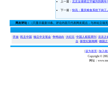
上一篇：
北京女律师王宇被判刑两年
下一篇：
快讯：重庆粮食系统下岗工
网友评论：
（只显示最新10条。评论内容只代表网友观点，与本站立场
·
开放
·
民主中国
·
独立中文笔会
·
争鸣动向
·
大纪元
·
中国人权双周刊
·
北京之
台
·
新世纪新闻网
·
德国之
|
设为首页
|
加入收
Copyright ©
网址：www.msg