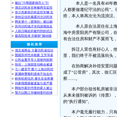
被以“污辱国家领导人”行
本人是一名具有40年教
湖北访民余甘林被再安监控
人都要做遵纪守法的公民”。
张少杰家前仍有监控车辆 女
癌，本人将再次沦为流浪汉
身份证信息暴露河北访民张
网友渺小（梁海怡）被以煽
本人原合法居住在上海市
苏州访民钱才珍找巡视组反
人权日喝农药被判刑的武汉
海中房景阳房产有限公司，
最高院批准 刘家财“煽动颠
有合法住房和财产不翼而飞
随 机 推 荐
拆迁人里也有好心人，他们
湖北省两会 大量访民省信访
围观苏州范木根案 王芳等多
里，我们终于不被流落街头
公民金重齐等人迎接拘留期
快讯：上海因亚信峰会被逮
在协商解决补偿安置问
七一建党节 数十上海访民控
成了“公管房”，其次，徐汇
家属称曹顺利遗体不知去向
察……。
称有机密信息 屠夫吴淦将遭
何家维围观被遣返引发严重
网络作家刘书贵的家人被公
本户部分祖传私房被非
警方以甄江华撤销委托拒律
从来未接到被诉的《传票》
的“执行通知”。
本户毫无履行能力，只有