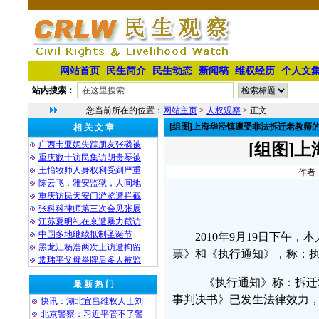
网站首页
民生简介
民生动态
新闻稿
维权经历
个人文
站内搜索：
您当前所在的位置：
网站主页
>
人权观察
> 正文
[组图]上海华泾镇遭受非法拆迁老教师
相 关 文 章
广西韦亚妮失踪朋友张磷被
[组图]
重庆数十访民集访胡贵琴被
王怡牧师人身权利受到严重
作者：
陈云飞：雅安监狱，人间地
重庆访民天安门游览遭拦截
张科科律师第三次会见张展
江苏夏明礼在京遭暴力截访
中国多地继续抵制圣诞节
2010年9月19日下午
黑龙江杨浩两次上访遭拘留
票》和《执行通知》，称：
常玮平父母举牌后多人被监
《执行通知》称：拆迁双
最 新 热 门
事判决书》已发生法律效力
快讯：湖北宜昌维权人士刘
北京警察：习近平管不了警