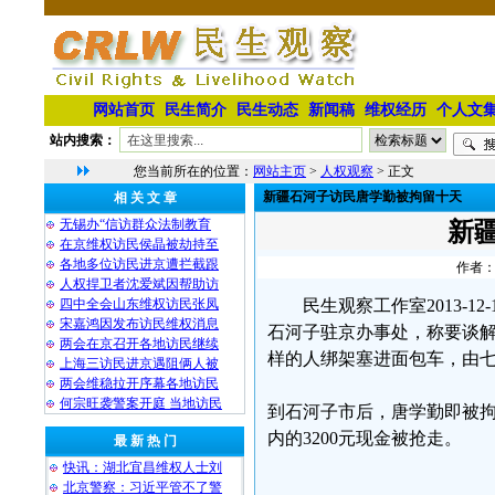
网站首页
民生简介
民生动态
新闻稿
维权经历
个人文
站内搜索：
您当前所在的位置：
网站主页
>
人权观察
> 正文
新疆石河子访民唐学勤被拘留十天
相 关 文 章
无锡办“信访群众法制教育
新
在京维权访民侯晶被劫持至
各地多位访民进京遭拦截跟
作者：
人权捍卫者沈爱斌因帮助访
四中全会山东维权访民张凤
民生观察工作室2013-
宋嘉鸿因发布访民维权消息
石河子驻京办事处，称要谈
两会在京召开各地访民继续
样的人绑架塞进面包车，由
上海三访民进京遇阻俩人被
两会维稳拉开序幕各地访民
何宗旺袭警案开庭 当地访民
到石河子市后，唐学勤即被拘
内的3200元现金被抢走。
最 新 热 门
快讯：湖北宜昌维权人士刘
北京警察：习近平管不了警