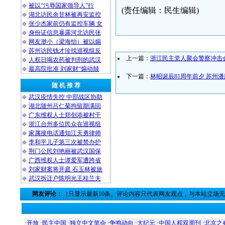
被以“污辱国家领导人”行
(责任编辑：民生编辑)
湖北访民余甘林被再安监控
张少杰家前仍有监控车辆 女
身份证信息暴露河北访民张
网友渺小（梁海怡）被以煽
苏州访民钱才珍找巡视组反
上一篇：
浙江民主党人聚会警察冲击
人权日喝农药被判刑的武汉
最高院批准 刘家财“煽动颠
下一篇：
林昭诞辰81周年前夕 苏州
随 机 推 荐
武汉疫情失控 中部战区协助
湖北随州吕仁菊拘留期满回
广东维权人士郑创添被村干
浙江台州多位民众在巡视组
家属接电话通知江天勇律师
李和平儿子第三次被禁办护
荆门公民刘艳丽被武汉国保
广西维权人士谭爱军遭跨省
刘家财案将开庭 石玉林被旅
武汉拆迁户陈明光王桂兰夫
网友评论：
（只显示最新10条。评论内容只代表网友观点，与本站立场
·
开放
·
民主中国
·
独立中文笔会
·
争鸣动向
·
大纪元
·
中国人权双周刊
·
北京之