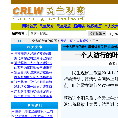
网站首页
民生简介
民生动态
新闻稿
维权经历
个人文
站内搜索：
您当前所在的位置：
网站主页
>
人权观察
> 正文
一个人游行的叶红霞继续被关押 北京维
相 关 文 章
傅荣梅去天津旅游被跟踪绑
一个人游行的叶
游飞翥拟被司法局停业罚款
孙治军等三人在京游玩被扣
作者：
山西圣约家园教会李姗姗等
安启贵携母进京旅游被拦截
民生观察工作室2014-
西双版纳机场滞留游客遭暴
行的活动，该活动在网络上
福州林鸿、郑伯榕到北戴河
点，叶红霞在游行的过程中
湖北伍立娟外出旅游遭汉口
广西多名嫌犯被强押游街示
福州林应强、郑伯榕旅游被
获悉这个消息后，今天上午
派出所释放叶红霞，结果派
最 新 热 门
快讯：湖北宜昌维权人士刘
北京警察：习近平管不了警