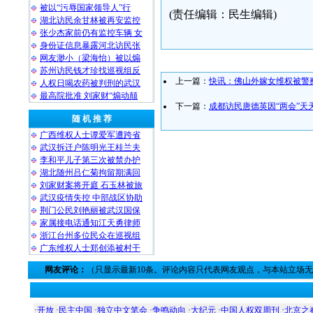
被以“污辱国家领导人”行
(责任编辑：民生编辑)
湖北访民余甘林被再安监控
张少杰家前仍有监控车辆 女
身份证信息暴露河北访民张
网友渺小（梁海怡）被以煽
苏州访民钱才珍找巡视组反
上一篇：
快讯：佛山外嫁女维权被警
人权日喝农药被判刑的武汉
最高院批准 刘家财“煽动颠
下一篇：
成都访民唐德英因“两会”天
随 机 推 荐
广西维权人士谭爱军遭跨省
武汉拆迁户陈明光王桂兰夫
李和平儿子第三次被禁办护
湖北随州吕仁菊拘留期满回
刘家财案将开庭 石玉林被旅
武汉疫情失控 中部战区协助
荆门公民刘艳丽被武汉国保
家属接电话通知江天勇律师
浙江台州多位民众在巡视组
广东维权人士郑创添被村干
网友评论：
（只显示最新10条。评论内容只代表网友观点，与本站立场
·
开放
·
民主中国
·
独立中文笔会
·
争鸣动向
·
大纪元
·
中国人权双周刊
·
北京之