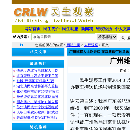
网站首页
民生简介
民生动态
新闻稿
维权经历
个人文
站内搜索：
您当前所在的位置：
网站主页
>
人权观察
> 正文
广州维权人士谢云碧 在京遭截空运遣返
相 关 文 章
广州维
最 新 热 门
作者：
快讯：湖北宜昌维权人士刘
北京警察：习近平管不了警
民生观察工作室2014-
被以“污辱国家领导人”行
湖北访民余甘林被再安监控
办驱车押送机场强制遣返回
张少杰家前仍有监控车辆 女
身份证信息暴露河北访民张
谢云碧自述：我是广东省航道
网友渺小（梁海怡）被以煽
苏州访民钱才珍找巡视组反
维权。到了20004年，我
人权日喝农药被判刑的武汉
件（一直到现在，一项都没
最高院批准 刘家财“煽动颠
访也被广州当局进京非法截
随 机 推 荐
在北京租住的房屋事宜而来。