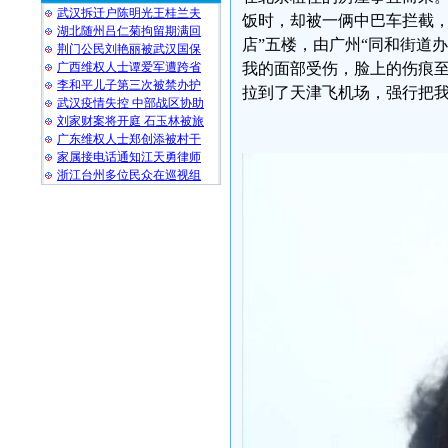
武汉拆迁户陈明光王桂兰夫
饭时，却被一俩中巴车拦截，
湖北随州吕仁菊拘留期满回
店”五楼，由广州“同和街道
荆门公民刘艳丽被武汉国保
广西维权人士谭爱军遭跨省
我的面部受伤，脸上的伤痕至
李和平儿子第三次被禁办护
拉到了天津飞机场，强行把我
武汉疫情失控 中部战区协助
刘家财案将开庭 石玉林被旅
广东维权人士郑创添被村干
家属接电话通知江天勇律师
浙江台州多位民众在巡视组