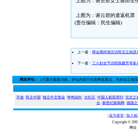
上图为：谢云碧女士脸部受
上图为：谢云碧的遣返机票
(责任编辑：民生编辑)
上一篇：
两会期间湖北访民伍立娟进
下一篇：
三八妇女节访民陈建芳等多
网友评论：
（只显示最新10条。评论内容只代表网友观点，与本站立场
·
开放
·
民主中国
·
独立中文笔会
·
争鸣动向
·
大纪元
·
中国人权双周刊
·
北京之
台
·
新世纪新闻网
·
德国之
|
设为首页
|
加入收
Copyright ©
网址：w