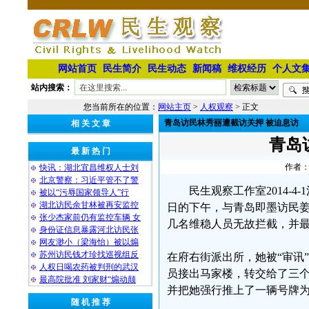
网站首页
民生简介
民生动态
新闻稿
维权经历
个人文
站内搜索：
您当前所在的位置：
网站主页
>
人权观察
> 正文
青岛访民林秀丽遭截访关押 被迫息访
相 关 文 章
青岛
最 新 热 门
作者：
快讯：湖北宜昌维权人士刘
北京警察：习近平管不了警
民生观察工作室2014-
被以“污辱国家领导人”行
湖北访民余甘林被再安监控
日的下午，与青岛即墨访民
张少杰家前仍有监控车辆 女
几名维稳人员无故拦截，并
身份证信息暴露河北访民张
网友渺小（梁海怡）被以煽
苏州访民钱才珍找巡视组反
在府右街派出所，她被“审讯
人权日喝农药被判刑的武汉
员接出马家楼，转交给了三
最高院批准 刘家财“煽动颠
并把她强行推上了一辆号牌为
随 机 推 荐