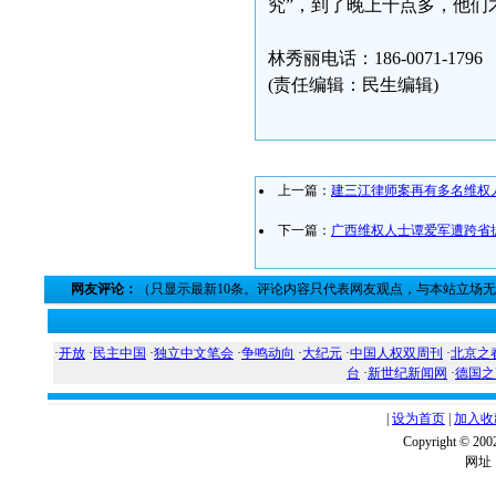
究”，到了晚上十点多，他们
林秀丽电话：186-0071-1796
(责任编辑：民生编辑)
上一篇：
建三江律师案再有多名维权
下一篇：
广西维权人士谭爱军遭跨省抓
网友评论：
（只显示最新10条。评论内容只代表网友观点，与本站立场
·
开放
·
民主中国
·
独立中文笔会
·
争鸣动向
·
大纪元
·
中国人权双周刊
·
北京之
台
·
新世纪新闻网
·
德国之
|
设为首页
|
加入收
Copyright ©
网址：w