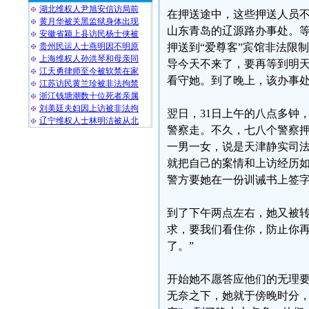
湖北维权人尹旭安信访局前
在押送途中，这些押送人员不
黄月华被关黑监狱身体出现
山东青岛的辽源路办事处。
安徽省颍上县访民杨士侠被
贵州民运人士燕明因不明原
押送到“爱尊客”宾馆非法限
上海维权人孙洪琴和母亲同
导今天不来了，要再等到明
江天勇律师至今被软禁在家
看守她。到了晚上，该办事
江苏访民黄兰珍被非法拘禁
浙江钱塘潮数十位死者亲属
刘美廷夫妇因上访被非法拘
翌日，31日上午的八点多钟
辽宁维权人士林明洁被从北
警察走。不久，七八个警察押
一男一女，说是天津静实司
就把自己的案情和上访经历
警方要她在一份训诫书上签
到了下午两点左右，她又被转
求，要我们看住你，防止你
了。”
开始她不愿答应他们的无理
无奈之下，她就于傍晚时分，