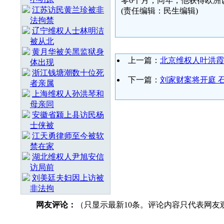
零6个月；同年，他获得欧洲
江苏访民黄兰珍被非
(责任编辑：民生编辑)
法拘禁
辽宁维权人士林明洁
被从北
黄月华被关黑监狱身
上一篇：
北京维权人叶洪霞
体出现
浙江钱塘潮数十位死
下一篇：
刘家财案将开庭 
者亲属
上海维权人孙洪琴和
母亲同
安徽省颍上县访民杨
士侠被
江天勇律师至今被软
禁在家
湖北维权人尹旭安信
访局前
刘美廷夫妇因上访被
非法拘
网友评论：
（只显示最新10条。评论内容只代表网友