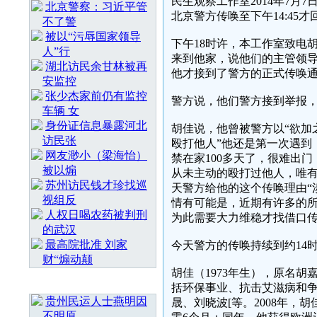
民生观察工作室2014年7
北京警察：习近平管
北京警方传唤至下午14:45
不了警
被以“污辱国家领导
下午18时许，本工作室致电胡
人”行
来到他家，说他们的主管领导
湖北访民余甘林被再
他才接到了警方的正式传唤通
安监控
张少杰家前仍有监控
警方说，他们警方接到举报，
车辆 女
身份证信息暴露河北
胡佳说，他曾被警方以“欲加
访民张
殴打他人”他还是第一次遇到
网友渺小（梁海怡）
禁在家100多天了，很难出
被以煽
从未主动的殴打过他人，唯
苏州访民钱才珍找巡
天警方给他的这个传唤理由“
视组反
情有可能是，近期有许多的所
人权日喝农药被判刑
为此需要大力维稳才找借口
的武汉
最高院批准 刘家
今天警方的传唤持续到约14时
财“煽动颠
胡佳（1973年生），原名
随 机 推 荐
括环保事业、抗击艾滋病和
贵州民运人士燕明因
晟、刘晓波[等。2008年，
不明原