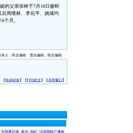
妮的父亲张林于7月18日被蚌
其后周维林、李化平、姚城均
年6个月。
章录入：民生编辑 责任编辑：民生编辑
】【
告诉好友
】【
打印此文
】【
关闭窗口
】
·
无国界记者
·
参与
·
BBC
·
法国国际广播电