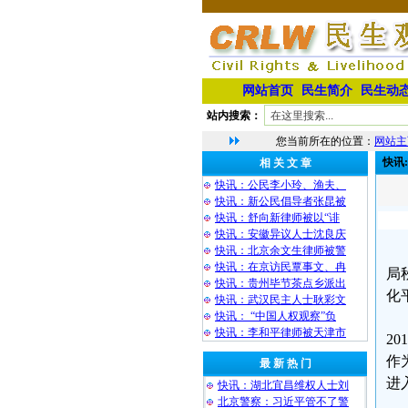
网站首页
民生简介
民生动
站内搜索：
您当前所在的位置：
网站主
快讯
相 关 文 章
快讯：公民李小玲、渔夫、
快讯：新公民倡导者张昆被
快讯：舒向新律师被以“诽
快讯：安徽异议人士沈良庆
快讯：北京余文生律师被警
快讯：在京访民覃事文、冉
局
快讯：贵州毕节茶点乡派出
化
快讯：武汉民主人士耿彩文
快讯： “中国人权观察”负
快讯：李和平律师被天津市
2
作
最 新 热 门
进
快讯：湖北宜昌维权人士刘
北京警察：习近平管不了警