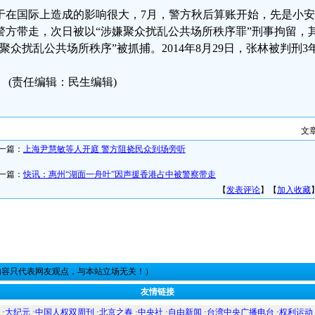
于在国际上造成的影响很大，7月，警方秋后算账开始，先是小安
警方带走，次日被以“涉嫌聚众扰乱公共场所秩序罪”刑事拘留，
“聚众扰乱公共场所秩序”被抓捕。2014年8月29日，张林被判刑3
(责任编辑：民生编辑)
文
一篇：
上海尹慧敏等人开庭 警方阻挠民众到场旁听
一篇：
快讯：惠州“湖面一舟叶”因声援香港占中被警察带走
【
发表评论
】【
加入收藏
内容只代表网友观点，与本站立场无关！）
友情链接
·
大纪元
·
中国人权双周刊
·
北京之春
·
中央社
·
自由新闻
·
台湾中央广播电台
·
权利运动