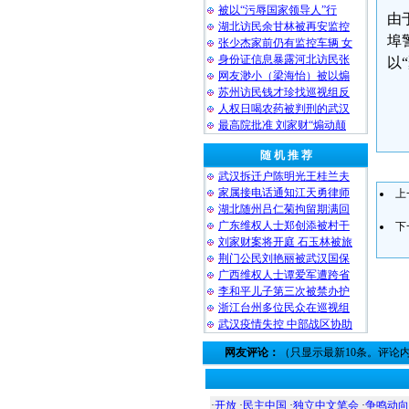
被以“污辱国家领导人”行
由
湖北访民余甘林被再安监控
埠
张少杰家前仍有监控车辆 女
身份证信息暴露河北访民张
以
网友渺小（梁海怡）被以煽
苏州访民钱才珍找巡视组反
人权日喝农药被判刑的武汉
最高院批准 刘家财“煽动颠
随 机 推 荐
武汉拆迁户陈明光王桂兰夫
家属接电话通知江天勇律师
上
湖北随州吕仁菊拘留期满回
广东维权人士郑创添被村干
下
刘家财案将开庭 石玉林被旅
荆门公民刘艳丽被武汉国保
广西维权人士谭爱军遭跨省
李和平儿子第三次被禁办护
浙江台州多位民众在巡视组
武汉疫情失控 中部战区协助
网友评论：
（只显示最新10条。评论
·
开放
·
民主中国
·
独立中文笔会
·
争鸣动向