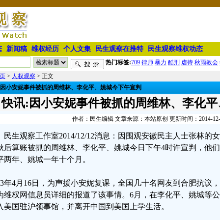
态
新闻稿
维权经历
个人文集
民生观察在推特
民生观察维权动态
热门标签:
709
律师
暴力
酷刑
虐待
秋雨教会
页
>
人权观察
> 正文
:因小安妮事件被抓的周维林、李化平、姚城今下午宣判
快讯:因小安妮事件被抓的周维林、李化平
作者：民生编辑 文章来源：本站原创 更新时间：2014-12-12 
民生观察工作室2014/12/12消息：因围观安徽民主人士张林的
秋后算账被抓的周维林、李化平、姚城今日下午4时许宣判，他
平两年、姚城一年十个月。
013年4月16日，为声援小安妮复课，全国几十名网友到合肥抗
为维权网信息员详细的报道了该事情。6月，在李化平、姚城等
入美国驻沪领事馆，并离开中国到美国上学生活。