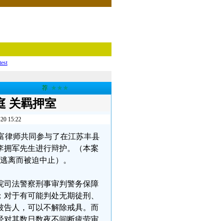
test
荐
★★★
 关羁押室
15:22
李春富律师共同参与了在江苏丰县
李拥军先生进行辩护。（本案
途逃离而被迫中止）。
院司法警察刑事审判警务保障
；对于有可能判处无期徒刑、
被告人，可以不解除戒具。而
经对其数日数夜不间断疲劳审