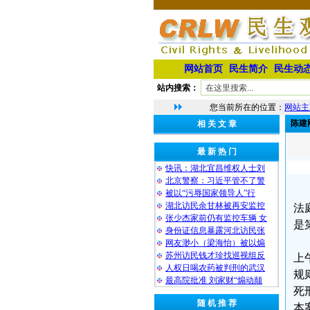
网站首页
民生简介
民生动
站内搜索：
您当前所在的位置：
网站主
陈建
相 关 文 章
最 新 热 门
快讯：湖北宜昌维权人士刘
北京警察：习近平管不了警
被以“污辱国家领导人”行
湖北访民余甘林被再安监控
法
张少杰家前仍有监控车辆 女
是
身份证信息暴露河北访民张
网友渺小（梁海怡）被以煽
苏州访民钱才珍找巡视组反
上
人权日喝农药被判刑的武汉
规
最高院批准 刘家财“煽动颠
死
随 机 推 荐
本