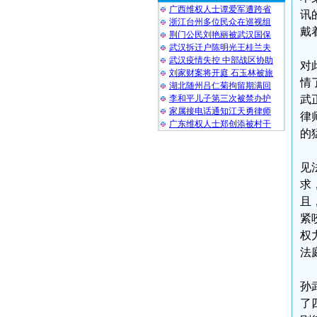
广西维权人士谭爱军遭跨省
讯
浙江台州多位民众在巡视组
戴
荆门公民刘艳丽被武汉国保
武汉拆迁户陈明光王桂兰夫
武汉疫情失控 中部战区协助
对
刘家财案将开庭 石玉林被旅
情
湖北随州吕仁菊拘留期满回
李和平儿子第三次被禁办护
武
家属接电话通知江天勇律师
律
广东维权人士郑创添被村干
的
见
求
且
紧
权
法
孙
了