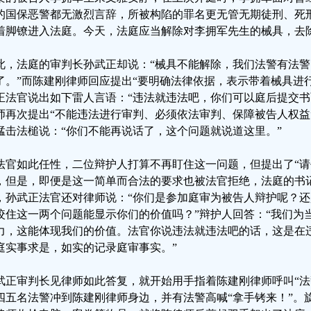
的国保恶警都无激烈言辞，所被构陷的罪名更无管无期徒刑、死
着脚镣进入法庭。今天，法庭应当解除对李拥军先生的械具，去
此，法庭的审判长孙武正却说：“械具不能解除，我们法警有法
了。”而陈建刚律师回应提出“要明确法律依据，表示带着械具进
正法官说出如下雷人言语：“违法就违法吧，你们可以庭后提交书
师再次提出“不能违法进行审判、必须依法审判、保障被告人权益
猛击法槌说：“你们不能再说话了，这个问题就说道这里。”
法官如此任性，二位辩护人打算不再盯住这一问题，但提出了“请
，但是，即便是这一简单而合法的要求也被法官拒绝，法庭的书
，孙武正法官还对律师说：“你们是参加庭审为被告人辩护呢？
咬住这一两个问题能显示你们的价值吗？”辩护人回答：“我们为
力，这能体现我们的价值。法官你说违法就违法吧的话，这是在
庭实事求是，如实的记录庭审事实。”
武正审判长见律师如此答复，就开始用手指着陈建刚律师呼叫“法
四五名法警冲到陈建刚律师身边，并有法警高喊“拿手铐来！”。