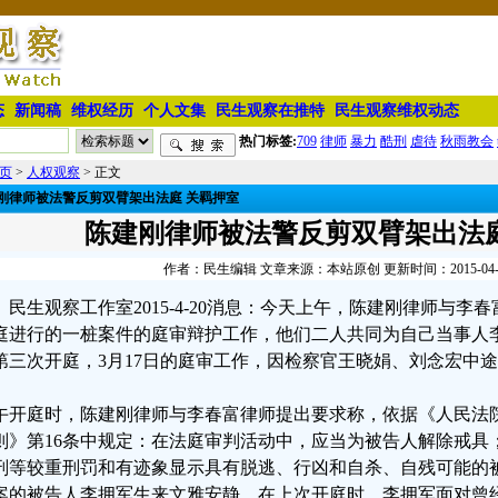
态
新闻稿
维权经历
个人文集
民生观察在推特
民生观察维权动态
热门标签:
709
律师
暴力
酷刑
虐待
秋雨教会
页
>
人权观察
> 正文
刚律师被法警反剪双臂架出法庭 关羁押室
陈建刚律师被法警反剪双臂架出法庭
作者：民生编辑 文章来源：本站原创 更新时间：2015-04-20 
民生观察工作室2015-4-20消息：今天上午，陈建刚律师与
庭进行的一桩案件的庭审辩护工作，他们二人共同为自己当事人
第三次开庭，3月17日的庭审工作，因检察官王晓娟、刘念宏中
午开庭时，陈建刚律师与李春富律师提出要求称，依据《人民法
则》第16条中规定：在法庭审判活动中，应当为被告人解除戒具
刑等较重刑罚和有迹象显示具有脱逃、行凶和自杀、自残可能的
案的被告人李拥军生来文雅安静，在上次开庭时，李拥军面对曾