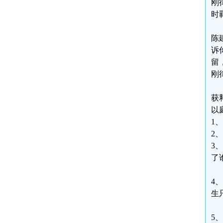
刚
时
陈
诉
留
刚
获
以
1
2
3
了
4
生
5