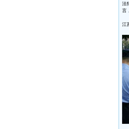
法
言
江苏