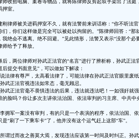
律师收拾电脑、案卷等物品，就将陈律师反剪起双手架出了法庭
羁押室。
建刚律师被关进羁押室不久，就有法警前来训话称：“你不听法
你们，你们这样做是完全可以被处以拘留的。”陈律师回答：“那
，我绝会不逃离。绝不回避。”见此情形，法警又表示“没那个必
律师给予了释放。
释后，两位律师对孙武正法官的“名言”进行了辨析称，孙武正法
庭后提交书面意见”，可以做如下解读：
、说法律有尊严，太高看法律了，可能法律在孙武正法官眼里废
、孙武正法官视违法如常态，毫无顾忌。
、孙武正法官毫不畏惧违法的后果，违法就违法吧！一如强奸就
谁的脸吗？你让多次主讲依法治国、依法审判的习主席、中共中
、李拥军一案没有审判，有的只是一个表演的程序，依法治国、依
只是“刷了一下乘车卡”了，他并没有这个运气赶上这部“车”。
、所谓过而改之善莫大焉，发现违法应该第一时间及时纠正。孙武