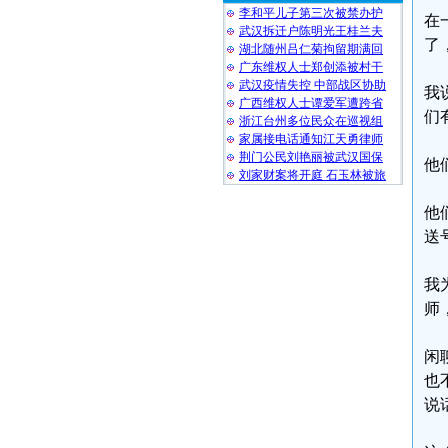
李和平儿子第三次被禁办护
在
武汉拆迁户陈明光王桂兰夫
了
湖北随州吕仁菊拘留期满回
广东维权人士郑创添被村干
武汉疫情失控 中部战区协助
我
广西维权人士谭爱军遭跨省
们
浙江台州多位民众在巡视组
家属接电话通知江天勇律师
荆门公民刘艳丽被武汉国保
他
刘家财案将开庭 石玉林被旅
他
送
我
师
闲
也
说