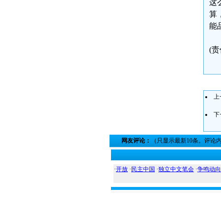
这
算
能
(
上
下
网友评论：
（只显示最新10条。评论
·
开放
·
民主中国
·
独立中文笔会
·
争鸣动向