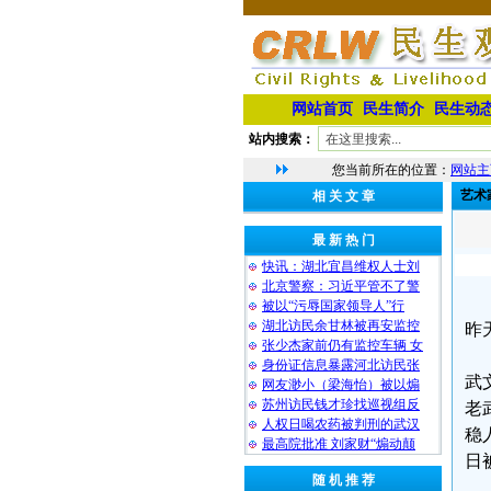
网站首页
民生简介
民生动
站内搜索：
您当前所在的位置：
网站主
艺术
相 关 文 章
最 新 热 门
快讯：湖北宜昌维权人士刘
北京警察：习近平管不了警
被以“污辱国家领导人”行
湖北访民余甘林被再安监控
昨
张少杰家前仍有监控车辆 女
身份证信息暴露河北访民张
武
网友渺小（梁海怡）被以煽
苏州访民钱才珍找巡视组反
老
人权日喝农药被判刑的武汉
稳
最高院批准 刘家财“煽动颠
日
随 机 推 荐