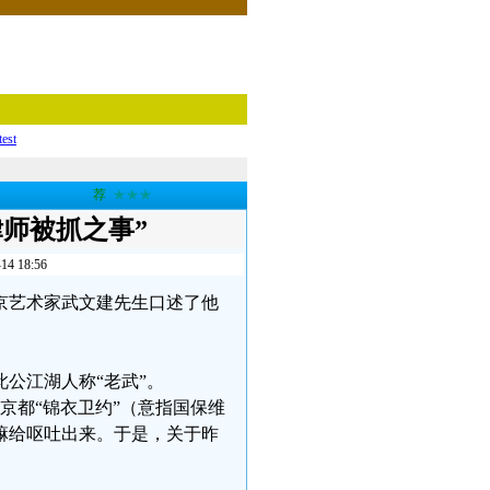
test
荐
★★★
师被抓之事”
18:56
的北京艺术家武文建先生口述了他
公江湖人称“老武”。
京都“锦衣卫约”（意指国保维
嘛给呕吐出来。于是，关于昨