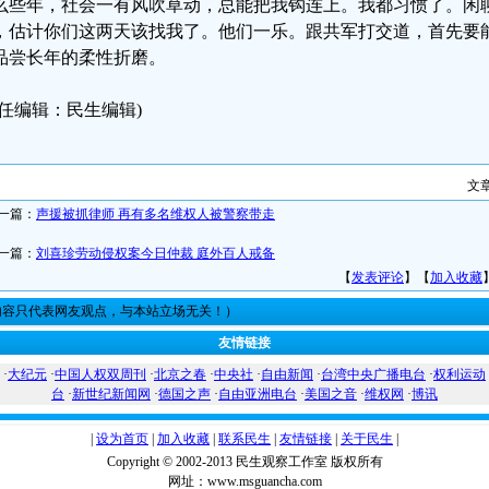
么些年，社会一有风吹草动，总能把我钩连上。我都习惯了。闲
，估计你们这两天该找我了。他们一乐。跟共军打交道，首先要
品尝长年的柔性折磨。
责任编辑：民生编辑)
文
一篇：
声援被抓律师 再有多名维权人被警察带走
一篇：
刘喜珍劳动侵权案今日仲裁 庭外百人戒备
【
发表评论
】【
加入收藏
内容只代表网友观点，与本站立场无关！）
友情链接
·
大纪元
·
中国人权双周刊
·
北京之春
·
中央社
·
自由新闻
·
台湾中央广播电台
·
权利运动
台
·
新世纪新闻网
·
德国之声
·
自由亚洲电台
·
美国之音
·
维权网
·
博讯
|
设为首页
|
加入收藏
|
联系民生
|
友情链接
|
关于民生
|
Copyright © 2002-2013 民生观察工作室 版权所有
网址：www.msguancha.com