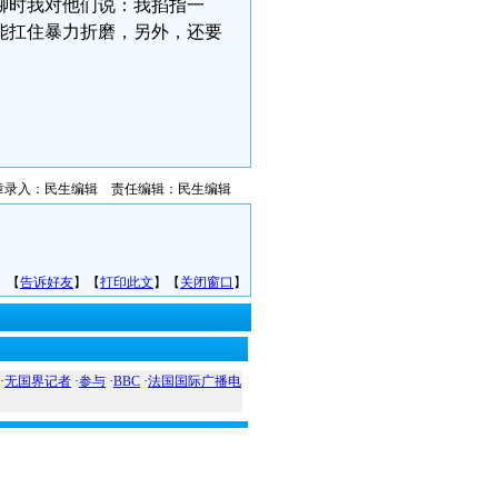
聊时我对他们说：我掐指一
能扛住暴力折磨，另外，还要
章录入：民生编辑 责任编辑：民生编辑
】【
告诉好友
】【
打印此文
】【
关闭窗口
】
·
无国界记者
·
参与
·
BBC
·
法国国际广播电