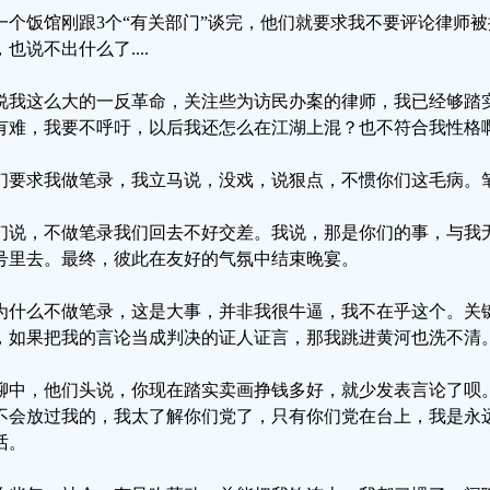
一个饭馆刚跟3个“有关部门”谈完，他们就要求我不要评论律师
，也说不出什么了....
说我这么大的一反革命，关注些为访民办案的律师，我已经够踏
有难，我要不呼吁，以后我还怎么在江湖上混？也不符合我性格
们要求我做笔录，我立马说，没戏，说狠点，不惯你们这毛病。
们说，不做笔录我们回去不好交差。我说，那是你们的事，与我
号里去。最终，彼此在友好的气氛中结束晚宴。
为什么不做笔录，这是大事，并非我很牛逼，我不在乎这个。关
，如果把我的言论当成判决的证人证言，那我跳进黄河也洗不清
聊中，他们头说，你现在踏实卖画挣钱多好，就少发表言论了呗
不会放过我的，我太了解你们党了，只有你们党在台上，我是永
话。