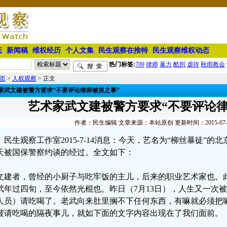
态
新闻稿
维权经历
个人文集
民生观察在推特
民生观察维权动态
热门标签:
709
律师
暴力
酷刑
虐待
秋雨教会
页
>
人权观察
> 正文
家武文建被警方要求“不要评论律师被抓之事”
艺术家武文建被警方要求“不要评论律
作者：民生编辑 文章来源：本站原创 更新时间：2015-07-14 
民生观察工作室2015-7-14消息：今天，艺名为“柳丝暴徒”
天被国保警察约谈的经过。全文如下：
文建者，曾经的小厨子与吃牢饭的主儿，后来的职业艺术家也。此
武年过四旬，至今依然光棍也。昨日（7月13日），人生又一次被
人员）请吃喝了。老武向来肚里搁不下任何东西，有嘛就必须把
被请吃喝的隔夜事儿，就如下面的文字内容出现在了我们面前。