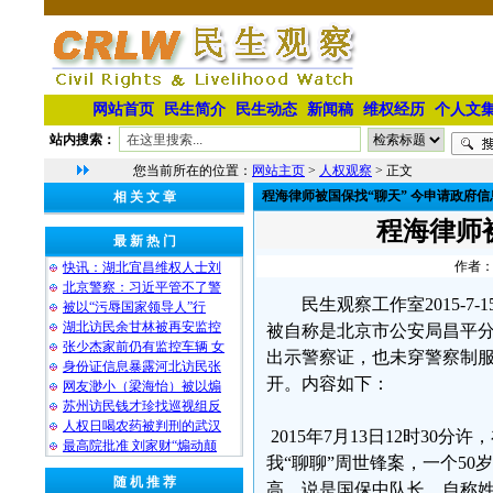
网站首页
民生简介
民生动态
新闻稿
维权经历
个人文
站内搜索：
您当前所在的位置：
网站主页
>
人权观察
> 正文
程海律师被国保找“聊天” 今申请政府信
相 关 文 章
程海律师
最 新 热 门
作者：
快讯：湖北宜昌维权人士刘
北京警察：习近平管不了警
民生观察工作室2015-
被以“污辱国家领导人”行
湖北访民余甘林被再安监控
被自称是北京市公安局昌平分
张少杰家前仍有监控车辆 女
出示警察证，也未穿警察制
身份证信息暴露河北访民张
开。内容如下：
网友渺小（梁海怡）被以煽
苏州访民钱才珍找巡视组反
人权日喝农药被判刑的武汉
2015年7月13日12时3
最高院批准 刘家财“煽动颠
我“聊聊”周世锋案，一个50岁
随 机 推 荐
高，说是国保中队长，自称