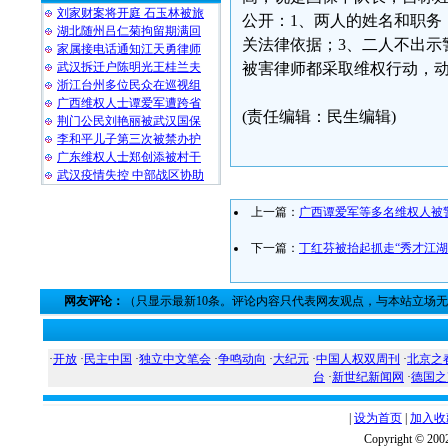
刘家财案将开庭 石玉林被旅
公开：1、两人的姓名和职务
湖北随州吕仁菊拘留期满回
关法律依据；3、二人不出示
家属接电话通知江天勇律师
武汉拆迁户陈明光王桂兰夫
被害律师都采取维权行动，
浙江台州多位民众在巡视组
广西维权人士谭爱军遭跨省
(责任编辑：民生编辑)
荆门公民刘艳丽被武汉国保
李和平儿子第三次被禁办护
广东维权人士郑创添被村干
武汉疫情失控 中部战区协助
上一篇：
广西谭爱军等多名维权人被
下一篇：
丁红芬被抬起抓走“秀才江湖
网友评论：
（只显示最新10条。评论内容只代表网友观点，与本站立场
·
开放
·
民主中国
·
独立中文笔会
·
争鸣动向
·
大纪元
·
中国人权双周刊
·
北京之
台
·
新世纪新闻网
·
德国之
|
设为首页
|
加入收
Copyright ©