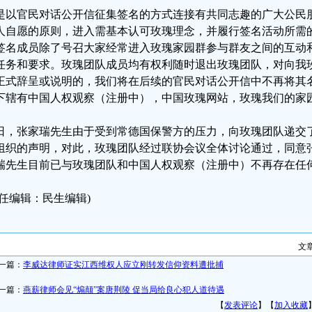
是以官民对话公开信征集签名的方式连接有共同志趣的广大公民
人自愿的原则，进入需基本认可玫瑰理念，并履行签名活动所需
签名成员除了号召大家经常进入玫瑰家园群参与群友之间的互动
任务和要求。玫瑰团队成员均有权利随时退出玫瑰团队，对向我
正式辞呈或说明的，我们将在后续的官民对话公开信中不再将其
下辖有中国人权观察（注册中），中国玫瑰网站，玫瑰我们的家
日，张家瑞先生由于受到常德国保警方的压力，向玫瑰团队递交
组织的声明，对此，玫瑰团队经过联协会议全体讨论通过，同意
瑞先生目前已与玫瑰团队和中国人权观察（注册中）不再存在任
责任编辑：民生编辑)
文
一篇：
李威达律师证实江西维权人应立刚转发信仰资料遭批捕
一篇：
燕薪律师会见“煽颠”案唐荆陵 促当局给良心犯人道待遇
【
发表评论
】【
加入收藏