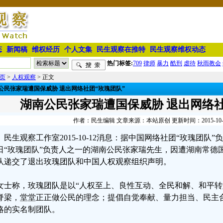
态
新闻稿
维权经历
个人文集
民生观察在推特
民生观察维权动态
热门标签:
709
律师
暴力
酷刑
虐待
秋雨教会
页
>
人权观察
> 正文
公民张家瑞遭国保威胁 退出网络社团“玫瑰团队”
湖南公民张家瑞遭国保威胁 退出网络社
作者：民生编辑 文章来源：本站原创 更新时间：2015-10-12 
民生观察工作室2015-10-12消息：据中国网络社团“玫瑰团
日“玫瑰团队”负责人之一的湖南公民张家瑞先生，因遭湖南常德
队递交了退出玫瑰团队和中国人权观察组织声明。
女士称，玫瑰团队是以“人权至上、良性互动、全民和解、和平转
脊梁，堂堂正正做公民的理念；提倡自觉奉献、量力担当、民主
略的实名制团队。