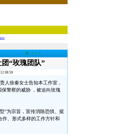
test
荐
★★★
团“玫瑰团队”
08:59
队”负责人徐秦女士告知本工作室，
国保警察的威胁 ，被迫向玫瑰
型”为宗旨，宣传消除恐惧、挺
合作、形式多样的工作方针和