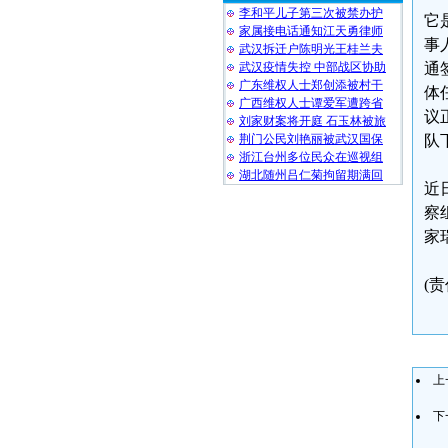
李和平儿子第三次被禁办护
它
家属接电话通知江天勇律师
事
武汉拆迁户陈明光王桂兰夫
武汉疫情失控 中部战区协助
通
广东维权人士郑创添被村干
体
广西维权人士谭爱军遭跨省
议
刘家财案将开庭 石玉林被旅
荆门公民刘艳丽被武汉国保
队
浙江台州多位民众在巡视组
湖北随州吕仁菊拘留期满回
近
察
家
(
上
下