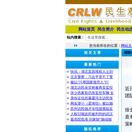
网站首页
民生简介
民生动
站内搜索：
您当前所在的位置：
网站主
湖南
相 关 文 章
最 新 热 门
快讯：湖北宜昌维权人士刘
北京警察：习近平管不了警
被以“污辱国家领导人”行
湖北访民余甘林被再安监控
近
张少杰家前仍有监控车辆 女
团
身份证信息暴露河北访民张
网友渺小（梁海怡）被以煽
苏州访民钱才珍找巡视组反
徐
人权日喝农药被判刑的武汉
直
最高院批准 刘家财“煽动颠
策
随 机 推 荐