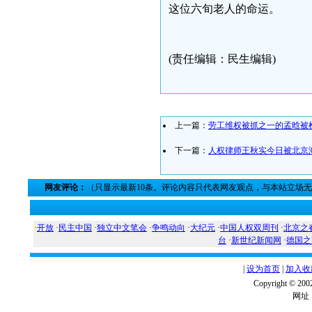
这位六旬老人的命运。
(责任编辑：民生编辑)
上一篇：
劳工维权被抓之一的孟晗被
下一篇：
人权律师王秋实今日被北京
网友评论：
（只显示最新10条。评论内容只代表网友观点，与本站立场
·
开放
·
民主中国
·
独立中文笔会
·
争鸣动向
·
大纪元
·
中国人权双周刊
·
北京之
台
·
新世纪新闻网
·
德国之
|
设为首页
|
加入收
Copyright ©
网址：w