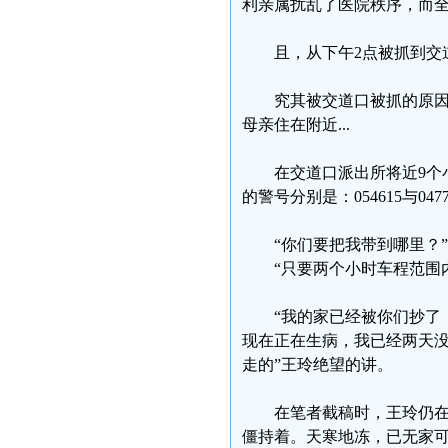
利亲属扰乱了医院秩序，而
且，从下午2点被抓到交
究其被交道口被抓的原
母亲住在附近...
在交道口派出所将近9个
的警号分别是：054615与0
“你们要把我带到哪里？
“只要两个小时车程范围
“我的家已经被你们抄了
现在正在生病，我已经两天
走的”王玲绝望的讲。
在笔者截稿时，王玲仍
僵持着。天寒地冻，已无家