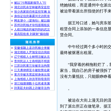
被以“污辱国家领导人”行
绝她续租，而是通州中仓派
湖北访民余甘林被再安监控
被迫带着派出所指使的打手
张少杰家前仍有监控车辆 女
身份证信息暴露河北访民张
网友渺小（梁海怡）被以煽
据王玲口述，她与房东
苏州访民钱才珍找巡视组反
租赁合同上添加的一条信息显
人权日喝农药被判刑的武汉
最高院批准 刘家财“煽动颠
赁合同。
随 机 推 荐
中午经过两个多小时的
安徽省颍上县访民杨士侠被
湖北维权人尹旭安信访局前
最终被驱逐出租屋。
辽宁维权人士林明洁被从北
贵州民运人士燕明因不明原
“我穿着的棉拖鞋烂了，
江苏访民黄兰珍被非法拘禁
江天勇律师至今被软禁在家
家当，我自己的房子被强拆
黄月华被关黑监狱身体出现
没有力量抵抗，只能眼睁睁看
上海维权人孙洪琴和母亲同
浙江钱塘潮数十位死者亲属
刘美廷夫妇因上访被非法拘
。
被迫在大街上漫无目的
到了派出所正在做笔录。据王