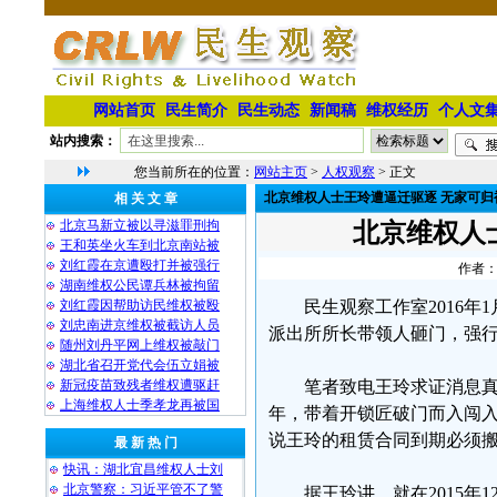
网站首页
民生简介
民生动态
新闻稿
维权经历
个人文
站内搜索：
您当前所在的位置：
网站主页
>
人权观察
> 正文
北京维权人士王玲遭逼迁驱逐 无家可归
相 关 文 章
北京马新立被以寻滋罪刑拘
北京维权人
王和英坐火车到北京南站被
刘红霞在京遭殴打并被强行
作者：
湖南维权公民谭兵林被拘留
刘红霞因帮助访民维权被殴
民生观察工作室2016
刘忠南进京维权被截访人员
派出所所长带领人砸门，强
随州刘丹平网上维权被敲门
湖北省召开党代会伍立娟被
新冠疫苗致残者维权遭驱赶
笔者致电王玲求证消息真
上海维权人士季孝龙再被国
年，带着开锁匠破门而入闯
说王玲的租赁合同到期必须
最 新 热 门
快讯：湖北宜昌维权人士刘
北京警察：习近平管不了警
据王玲讲，就在2015年