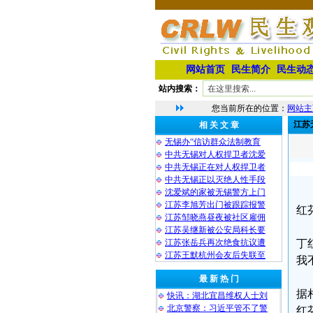
网站首页
民生简介
民生动
站内搜索：
您当前所在的位置：
网站主
江苏
相 关 文 章
无锡办“信访群众法制教育
中共无锡对人权捍卫者沈爱
中共无锡正在对人权捍卫者
中共无锡正以灭绝人性手段
沈爱斌的家被无锡警方上门
江苏李旭芳出门被跟踪报警
红
江苏邹晓燕昼夜被社区雇佣
江苏吴继新被公安局科长要
江苏张岳兵再次绝食抗议遭
丁
江苏王默杭州会友后失联至
我
最 新 热 门
据
快讯：湖北宜昌维权人士刘
北京警察：习近平管不了警
红