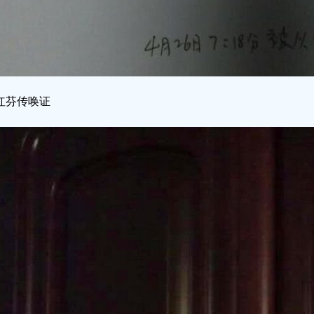
红芬传唤证