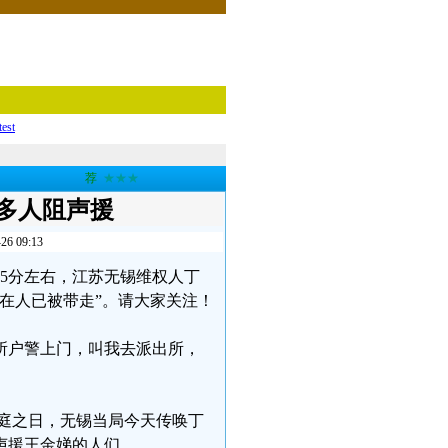
test
荐
★★★
多人阻声援
09:13
7点15分左右，江苏无锡维权人丁
在人已被带走”。请大家关注！
所户警上门，叫我去派出所，
开庭之日，无锡当局今天传唤丁
声援王金娣的人们。