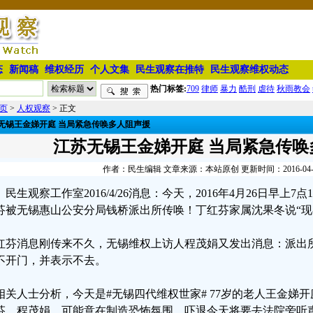
态
新闻稿
维权经历
个人文集
民生观察在推特
民生观察维权动态
热门标签:
709
律师
暴力
酷刑
虐待
秋雨教会
页
>
人权观察
> 正文
无锡王金娣开庭 当局紧急传唤多人阻声援
江苏无锡王金娣开庭 当局紧急传唤
作者：民生编辑 文章来源：本站原创 更新时间：2016-04-26 
民生观察工作室2016/4/26消息：今天，2016年4月26日早上
芬被无锡惠山公安分局钱桥派出所传唤！丁红芬家属沈果冬说“现
红芬消息刚传来不久，无锡维权上访人程茂娟又发出消息：派出
不开门，并表示不去。
相关人士分析，今天是#无锡四代维权世家# 77岁的老人王金娣
芬、程茂娟，可能意在制造恐怖氛围，吓退今天将要去法院旁听