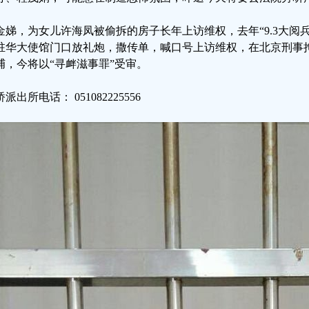
金娣，为女儿许海凤被偷拆的房子长年上访维权，去年“9.3大阅兵
驻华大使馆门口放礼炮，撒传单，喊口号上访维权，在北京刑事
捕，今将以“寻衅滋事罪”受审。
派出所电话： 051082225556