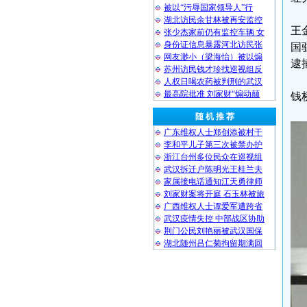
被以“污辱国家领导人”行
湖北访民余甘林被再安监控
王
张少杰家前仍有监控车辆 女
身份证信息暴露河北访民张
国
网友渺小（梁海怡）被以煽
逮
苏州访民钱才珍找巡视组反
人权日喝农药被判刑的武汉
最高院批准 刘家财“煽动颠
钱桥
随 机 推 荐
广东维权人士郑创添被村干
李和平儿子第三次被禁办护
浙江台州多位民众在巡视组
武汉拆迁户陈明光王桂兰夫
家属接电话通知江天勇律师
刘家财案将开庭 石玉林被旅
广西维权人士谭爱军遭跨省
武汉疫情失控 中部战区协助
荆门公民刘艳丽被武汉国保
湖北随州吕仁菊拘留期满回