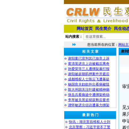
网站首页
民生简介
民生动
站内搜索：
您当前所在的位置：
网站主
唐荆
相 关 文 章
谢阳案已宣判其已放弃上诉
黄清英进京上访被截后离奇
孙爱荣等三人遭绑架暴打报
谢阳被超期羁押案件开庭后
成都维权人士陈云飞遭暴徒
杨国良夫妇欲外出看病被阻
审
陈大州因关注叶建被精神病
张岳兵看病途中遭绑架抢劫
李琴被关黑监狱获释后要求
谭怀敏进京信访遭暴力绑架
见
果
最 新 热 门
申
快讯：湖北宜昌维权人士刘
北京警察：习近平管不了警
看