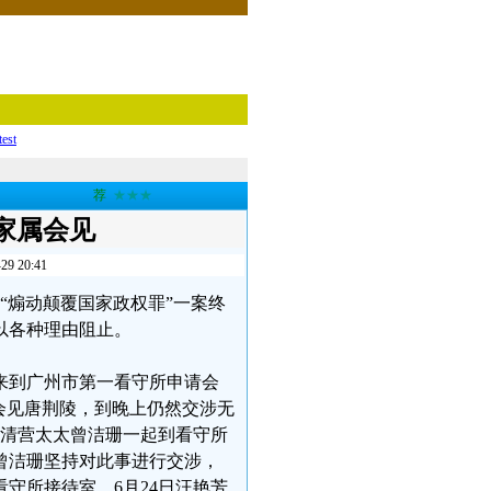
test
荐
★★★
家属会见
20:41
嫌“煽动颠覆国家政权罪”一案终
以各种理由阻止。
来到广州市第一看守所申请会
会见唐荆陵，到晚上仍然交涉无
王清营太太曾洁珊一起到看守所
曾洁珊坚持对此事进行交涉，
守所接待室。6月24日汪艳芳