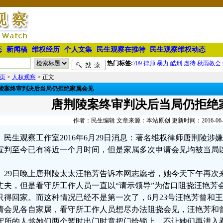
态
新闻稿
维权经历
个人文集
民生观察在推特
民生观察维权动态
热门标签:
709
律师
暴力
酷刑
虐待
秋雨教会
页
>
人权观察
> 正文
陵案终审判决后当局仍拒绝家属会见
唐荆陵案终审判决后当局仍拒绝
作者：民生编辑 文章来源：本站原创 更新时间：2016-06-29 
民生观察工作室2016年6月29日消息：著名维权律师唐荆陵涉
宣判至今已有将近一个月时间，但是家属多次申请会见均被当局
29日晚上唐荆陵太太汪艳芳告诉本网志愿者，她今天下午再次
丈夫，但是看守所工作人员一直以“请示领导”为借口阻挠汪艳芳
只得回家。而这种情况已经不是第一次了，6月23号汪艳芳曾和
请会见各自家属，看守所工作人员想尽办法阻挠会见，汪艳芳和
守所的人趁她们两个暂时出门时竟把门给锁上，不让她们再进入看