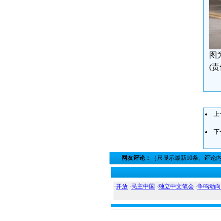
图
(
上
下
网友评论：
（只显示最新10条。评论
·
开放
·
民主中国
·
独立中文笔会
·
争鸣动向