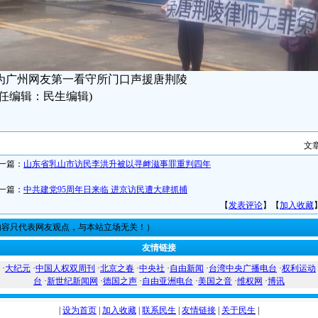
为广州网友第一看守所门口声援唐荆陵
责任编辑：民生编辑)
文
一篇：
山东省乳山市访民李洪升被以寻衅滋事罪重判四年
一篇：
中共建党95周年日来临 进京访民遭大肆抓捕
【
发表评论
】【
加入收藏
内容只代表网友观点，与本站立场无关！）
友情链接
·
大纪元
·
中国人权双周刊
·
北京之春
·
中央社
·
自由新闻
·
台湾中央广播电台
·
权利运动
台
·
新世纪新闻网
·
德国之声
·
自由亚洲电台
·
美国之音
·
维权网
·
博讯
|
设为首页
|
加入收藏
|
联系民生
|
友情链接
|
关于民生
|