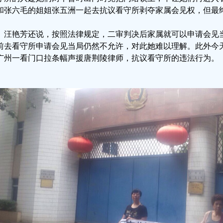
和张六毛的姐姐张五洲一起去抗议看守所剥夺家属会见权，但最
汪艳芳还说，按照法律规定，二审判决后家属就可以申请会见
前去看守所申请会见当局仍然不允许，对此她难以理解。此外今
广州一看门口拉条幅声援唐荆陵律师，抗议看守所的违法行为。