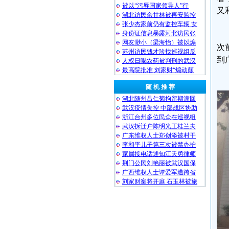
被以“污辱国家领导人”行
又
湖北访民余甘林被再安监控
张少杰家前仍有监控车辆 女
身份证信息暴露河北访民张
网友渺小（梁海怡）被以煽
次
苏州访民钱才珍找巡视组反
到
人权日喝农药被判刑的武汉
最高院批准 刘家财“煽动颠
随 机 推 荐
湖北随州吕仁菊拘留期满回
武汉疫情失控 中部战区协助
浙江台州多位民众在巡视组
武汉拆迁户陈明光王桂兰夫
广东维权人士郑创添被村干
李和平儿子第三次被禁办护
家属接电话通知江天勇律师
荆门公民刘艳丽被武汉国保
广西维权人士谭爱军遭跨省
刘家财案将开庭 石玉林被旅