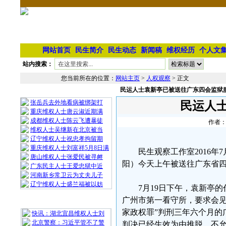
网站首页
民生简介
民生动态
新闻稿
维权经历
个人文
站内搜索：
您当前所在的位置：
网站主页
>
人权观察
> 正文
民运人士袁新亭已被送往广东四会监狱
相 关 文 章
张岳兵去外地看病被绑架打
民运人
重庆维权人士唐云淑近期满
成都维权人士陈云飞遭暴徒
作者：
维权人士吴继新在北京被当
辽宁维权人士祝忠孝拘留期
重庆维权人士刘富祥5月8日满
民生观察工作室2016
唐山维权人士张爱民被寻衅
阳）今天上午被送往广东省
广东民主人士王爱忠狱中近
河南新乡常卫云为丈夫儿子
辽宁维权人士盛兰福被以妨
7月19日下午，袁新亭
广州市第一看守所，要求会见
最 新 热 门
家政权罪”判刑三年六个月的
快讯：湖北宜昌维权人士刘
北京警察：习近平管不了警
判决已经生效为由推脱，不