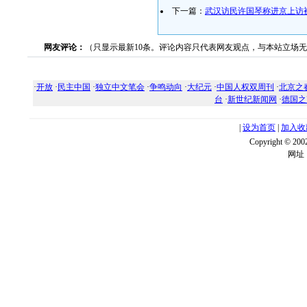
下一篇：
武汉访民许国琴称进京上访
网友评论：
（只显示最新10条。评论内容只代表网友观点，与本站立场
·
开放
·
民主中国
·
独立中文笔会
·
争鸣动向
·
大纪元
·
中国人权双周刊
·
北京之
台
·
新世纪新闻网
·
德国之
|
设为首页
|
加入收
Copyright ©
网址：w