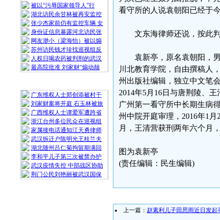
被以“污辱国家领导人”行
看守所的人说袁朝阳已经于
湖北访民余甘林被再安监控
张少杰家前仍有监控车辆 女
身份证信息暴露河北访民张
文东海律师还说，按此
网友渺小（梁海怡）被以煽
苏州访民钱才珍找巡视组反
袁新亭，原名袁朝阳，男
人权日喝农药被判刑的武汉
最高院批准 刘家财“煽动颠
川北教育学院，自由撰稿人
州出版社编辑，独立中文笔
随 机 推 荐
2014年5月16日与唐荆陵、
广东维权人士郑创添被村干
刘家财案将开庭 石玉林被旅
广州第一看守所中长期生病得不到
广西维权人士谭爱军遭跨省
州中院开庭审理，2016年
浙江台州多位民众在巡视组
月，王清营获刑两年六个月，该
家属接电话通知江天勇律师
武汉拆迁户陈明光王桂兰夫
湖北随州吕仁菊拘留期满回
图为袁新亭
李和平儿子第三次被禁办护
(责任编辑：民生编辑)
武汉疫情失控 中部战区协助
荆门公民刘艳丽被武汉国保
上一篇：
赵素利儿子田思雨近日发起