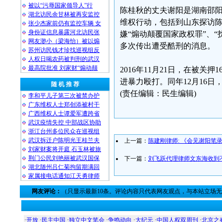
被以“污辱国家领导人”行
陈桂秋的丈夫谢阳是湖南邵阳
湖北访民余甘林被再安监控
维权行动，包括到山东探访陈
张少杰家前仍有监控车辆 女
身份证信息暴露河北访民张
嫌“煽动颠覆国家政权罪”、
网友渺小（梁海怡）被以煽
多次传出遭受酷刑的消息。
苏州访民钱才珍找巡视组反
人权日喝农药被判刑的武汉
最高院批准 刘家财“煽动颠
2016年11月21日，在被
进暴力殴打。同年12月16
随 机 推 荐
(责任编辑：民生编辑)
李和平儿子第三次被禁办护
广东维权人士郑创添被村干
广西维权人士谭爱军遭跨省
武汉疫情失控 中部战区协助
浙江台州多位民众在巡视组
武汉拆迁户陈明光王桂兰夫
上一篇：
陈建刚律师: 《会见谢阳笔
刘家财案将开庭 石玉林被旅
荆门公民刘艳丽被武汉国保
下一篇：
刘飞跃代理律师文东海收到
湖北随州吕仁菊拘留期满回
家属接电话通知江天勇律师
网友评论：
（只显示最新10条。评论内容只代表网友观点，与本站立场
·
开放
·
民主中国
·
独立中文笔会
·
争鸣动向
·
大纪元
·
中国人权双周刊
·
北京之