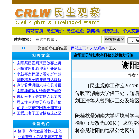
网站首页
民生简介
民生动态
新闻稿
维权经历
个人文
站内搜索：
您当前所在的位置：
网站主页
>
人权观察
> 正文
谢阳妻子陈桂秋今日被长沙警方传唤
相 关 文 章
谢阳案已宣判其已放弃上诉
谢阳
谢阳被超期羁押案件开庭后
李新再次探望了看守所中的
作者：
韩晓栋妻子陈迎遭电话骚扰
谢父辞世谢阳未获准见其最
［民生观察工作室2017
谢阳律师被长沙看守所剥夺
传唤至湖南大学保卫处，随
郝劲松妻子去监狱会见丈夫
刘正清等人曾到保卫处及辖
周世锋律师妻子病危募捐倡
俞飞上访被带回妻子阙雪芬
王爱忠妻子王贺楠被连坐至
陈桂秋是湖南大学环境科学与
律师（后改为100位）成立
最 新 热 门
将会见谢阳的笔录公之网络
快讯：湖北宜昌维权人士刘
北京警察：习近平管不了警