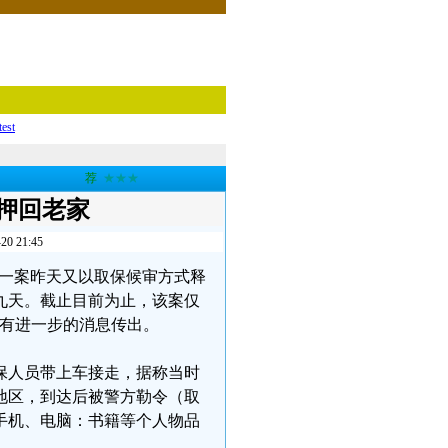
test
荐
★★★
押回老家
21:45
波”一案昨天又以取保候审方式释
九天。截止目前为止，该案仅
未有进一步的消息传出。
保人员带上车接走，据称当时
地区，到达后被警方勒令（取
手机、电脑：书籍等个人物品