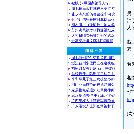
被以“污辱国家领导人”行
湖北访民余甘林被再安监控
另
张少杰家前仍有监控车辆 女
身份证信息暴露河北访民张
泊
网友渺小（梁海怡）被以煽
人
苏州访民钱才珍找巡视组反
人权日喝农药被判刑的武汉
最高院批准 刘家财“煽动颠
截
嘉
随 机 推 荐
湖北随州吕仁菊拘留期满回
浙江台州多位民众在巡视组
有
刘家财案将开庭 石玉林被旅
武汉拆迁户陈明光王桂兰夫
相
李和平儿子第三次被禁办护
荆门公民刘艳丽被武汉国保
htt
家属接电话通知江天勇律师
“
武汉疫情失控 中部战区协助
htt
广西维权人士谭爱军遭跨省
广东维权人士郑创添被村干
(