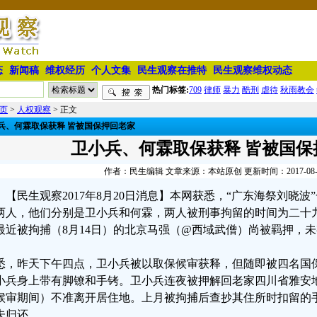
态
新闻稿
维权经历
个人文集
民生观察在推特
民生观察维权动态
热门标签:
709
律师
暴力
酷刑
虐待
秋雨教会
页
>
人权观察
> 正文
兵、何霖取保获释 皆被国保押回老家
卫小兵、何霖取保获释 皆被国保
作者：民生编辑 文章来源：本站原创 更新时间：2017-08-20 
【民生观察2017年8月20日消息】本网获悉，“广东海祭刘晓
两人，他们分别是卫小兵和何霖，两人被刑事拘留的时间为二十
最近被拘捕（8月14日）的北京马强（@西域武僧）尚被羁押，
悉，昨天下午四点，卫小兵被以取保候审获释，但随即被四名国
小兵身上带有脚镣和手铐。卫小兵连夜被押解回老家四川省雅安
候审期间）不准离开居住地。上月被拘捕后查抄其住所时扣留的
未归还。