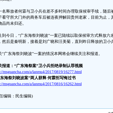
一名释放者何霖与卫小兵在差不多时间办理取保候审手续，随后
于看守所大门外的商务车后被连夜押解回贵州老家，目前为止，
物品尚未归还。
止到今日，“广东海祭刘晓波”一案已陆续以取保候审方式释放六
，然后是秦明新，接着是刘广晓和汪美菊，直到昨日释放的卫小
关“广东海祭刘晓波”一案的情况本网将会继续关注和报道。
关报道：“广东海祭案”卫小兵拒绝录制认罪视频
p://msguancha.com/a/lanmu4/2017/0819/16277.html
广东海祭刘晓波案”两人获释 何霖拒写悔过书
p://msguancha.com/a/lanmu4/2017/0816/16262.html
责任编辑：民生编辑)