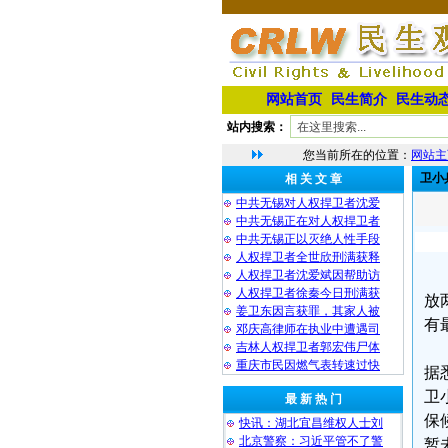
网站首页
民生简介
民生动
站内搜索：
您当前所在的位置：
网站主
卫小
相 关 文 章
中共无锡对人权捍卫者沈爱
中共无锡正在对人权捍卫者
中共无锡正以灭绝人性手段
人权捍卫者全世欣刑满获释
人权捍卫者沈爱斌因帮助访
人权捍卫者徐秦今日刑满获
放
姜卫东因言获罪，其家人被
有
邓庆高律师在执业中遭遇司
吉林人权捍卫者郭宏伟尸体
重庆市民因燃气表转速过快
据
卫
最 新 热 门
保
快讯：湖北宜昌维权人士刘
北京警察：习近平管不了警
暂