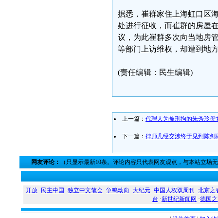
据悉，崔群家住上海虹口区海门
处进行征收，而崔群的房屋
议，为此崔群多次向当地房
等部门上访维权，却遭到地
(责任编辑：民生编辑)
上一篇：
代理人为被刑拘的朱秀玲母
下一篇：
律师几经交涉终于见到陈剑
网友评论：
（只显示最新10条。评论内容只代表网友观点，与本站立场
·
开放
·
民主中国
·
独立中文笔会
·
争鸣动向
·
大纪元
·
中国人权双周刊
·
北京之
台
·
新世纪新闻网
·
德国之