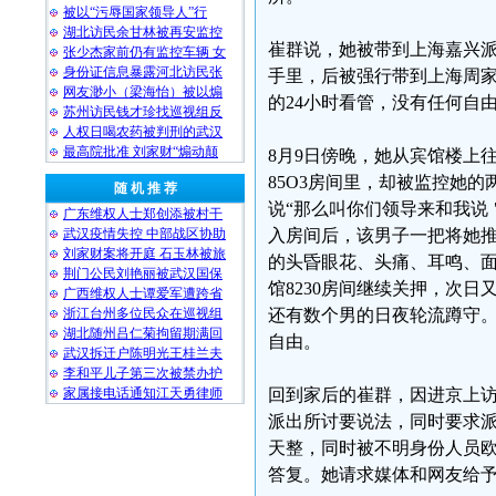
被以“污辱国家领导人”行
湖北访民余甘林被再安监控
崔群说，她被带到上海嘉兴
张少杰家前仍有监控车辆 女
身份证信息暴露河北访民张
手里，后被强行带到上海周家嘴
网友渺小（梁海怡）被以煽
的24小时看管，没有任何自
苏州访民钱才珍找巡视组反
人权日喝农药被判刑的武汉
最高院批准 刘家财“煽动颠
8月9日傍晚，她从宾馆楼上
85O3房间里，却被监控她
随 机 推 荐
说“那么叫你们领导来和我说
广东维权人士郑创添被村干
武汉疫情失控 中部战区协助
入房间后，该男子一把将她
刘家财案将开庭 石玉林被旅
的头昏眼花、头痛、耳鸣、面
荆门公民刘艳丽被武汉国保
馆8230房间继续关押，次
广西维权人士谭爱军遭跨省
浙江台州多位民众在巡视组
还有数个男的日夜轮流蹲守。
湖北随州吕仁菊拘留期满回
自由。
武汉拆迁户陈明光王桂兰夫
李和平儿子第三次被禁办护
家属接电话通知江天勇律师
回到家后的崔群，因进京上
派出所讨要说法，同时要求派
天整，同时被不明身份人员
答复。她请求媒体和网友给