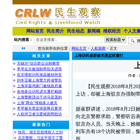
网站首页
民生简介
民生动态
新闻稿
维权经历
个人文
站内搜索：
您当前所在的位置：
网站主页
>
人权观察
> 正文
上海访民崔群被关黑监狱遭打
相 关 文 章
无锡办“信访群众法制教育
李琴在京被强制带回关进黑
在京维权访民侯晶被劫持至
作者：民
刘冬宝被上海警方跨省警告
上海宋嘉鸿家门被镇政府雇
【民生观察2018年8
各地多位访民进京遭拦截跟
上访，却被上海驻京办强制
上海警察违法干涉马亚莲的
上海“两会”维稳多人被关
李琴被关黑监狱获释后要求
据崔群讲述，2018年8月
人权捍卫者沈爱斌因帮助访
向北京警察求助，警察听后
驻京办人员。当天晚上，她被驻
最 新 热 门
列车共有18个访民被带回，
快讯：湖北宜昌维权人士刘
北京警察：习近平管不了警
所。