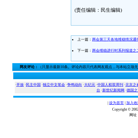
(责任编辑：民生编辑)
上一篇：
两会第三天各地维稳情况通
下一篇：
两会维稳进行时系列报道之
网友评论：
（只显示最新10条。评论内容只代表网友观点，与本站立场
·
开放
·
民主中国
·
独立中文笔会
·
争鸣动向
·
大纪元
·
中国人权双周刊
·
北京之
台
·
新世纪新闻网
·
德国之
|
设为首页
|
加入收
Copyright ©
网址：w