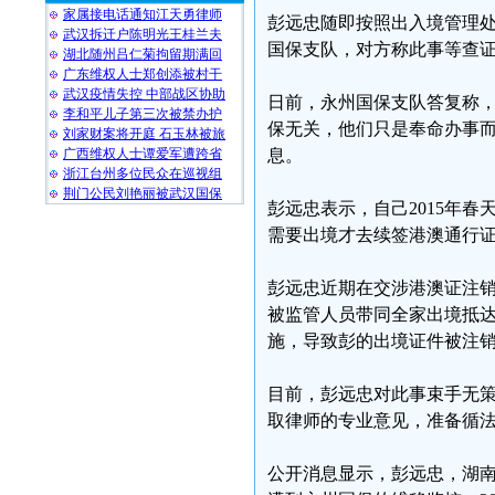
家属接电话通知江天勇律师
彭远忠随即按照出入境管理
武汉拆迁户陈明光王桂兰夫
国保支队，对方称此事等查
湖北随州吕仁菊拘留期满回
广东维权人士郑创添被村干
武汉疫情失控 中部战区协助
日前，永州国保支队答复称
李和平儿子第三次被禁办护
保无关，他们只是奉命办事
刘家财案将开庭 石玉林被旅
广西维权人士谭爱军遭跨省
息。
浙江台州多位民众在巡视组
荆门公民刘艳丽被武汉国保
彭远忠表示，自己2015年春
需要出境才去续签港澳通行
彭远忠近期在交涉港澳证注销
被监管人员带同全家出境抵
施，导致彭的出境证件被注
目前，彭远忠对此事束手无
取律师的专业意见，准备循
公开消息显示，彭远忠，湖