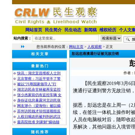
网站首页
民生简介
民生动态
新闻稿
维权经历
个人文
站内搜索：
您当前所在的位置：
网站主页
>
人权观察
> 正文
彭远忠港澳通行证被无故注销
相 关 文 章
最 新 热 门
作者：民
快讯：湖北宜昌维权人士刘
北京警察：习近平管不了警
【民生观察2019年3
被以“污辱国家领导人”行
湖北访民余甘林被再安监控
澳通行证遭到警方无故注销
张少杰家前仍有监控车辆 女
身份证信息暴露河北访民张
据悉，彭远忠是在上周一（2
网友渺小（梁海怡）被以煽
苏州访民钱才珍找巡视组反
续，在签注一体机上操作时
人权日喝农药被判刑的武汉
人员在电脑核对后，随即收
最高院批准 刘家财“煽动颠
系解决，其他问题出入境管
随 机 推 荐