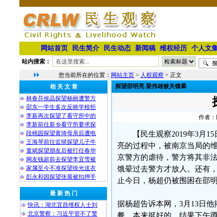
网站首页
民生简介
民生动态
新闻稿
维权经历
个人文
站内搜索：
您当前所在的位置：
网站主页
>
人权观察
> 正文
探望邵明亮 梁伟雄被关饿晕
相 关 文 章
林春芬侯晶探望杨丽遭警方
邵东一学生多次反映学校拒
李新再次探望了看守所中的
作者：民
李新前往新乡看守所要求探
段桃园探望黄琦母亲后遭电
【民生观察2019年3月
王海琴前往监狱探望儿子牛
亮的过程中，被南京当局的
童斌探望朋友后被打任春华
京警方的虐待，警方将其非法
网友钱超前去探望李宜雪被
家属至今不准探望徐光送衣
饿晕过去警方才放人。还有，
彭永和因探望张展被扣押手
止今日，杨超仍被围困在邵
最 新 热 门
据杨超告诉本网，3月13日
快讯：湖北宜昌维权人士刘
北京警察：习近平管不了警
餐，本来挺好的，结果下午