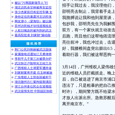
被以“污辱国家领导人”行
招手让我过去，我没理他们
湖北访民余甘林被再安监控
邵明亮去制止，我背着手走
张少杰家前仍有监控车辆 女
身份证信息暴露河北访民张
我胳膊说让我和他到屋里谈
网友渺小（梁海怡）被以煽
包抄我，邵明亮先生为我解
苏州访民钱才珍找巡视组反
双方，有一个家伙就主动攻
人权日喝农药被判刑的武汉
最高院批准 刘家财“煽动颠
后跑，而且他们这帮地痞流
亮往前冲，我也冲过去，击
随 机 推 荐
好，我腰椎间盘突出膨出0.
荆门公民刘艳丽被武汉国保
家属接电话通知江天勇律师
着助行器，我们被这帮恶狗
李和平儿子第三次被禁办护
武汉拆迁户陈明光王桂兰夫
3月14日，广州维权人梁伟
广西维权人士谭爱军遭跨省
刘家财案将开庭 石玉林被旅
近的维稳人员拦截抓走。晚上
广东维权人士郑创添被村干
后，自己被送进了南京市浦
湖北随州吕仁菊拘留期满回
违法了，只是粗暴的把自己推
浙江台州多位民众在巡视组
武汉疫情失控 中部战区协助
时许），期间警方既不给梁水
才放人出派出所。急救苏醒后
离开南京市。”