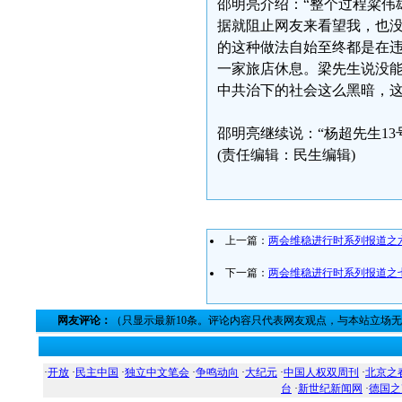
邵明亮介绍：“整个过程粱伟
据就阻止网友来看望我，也
的这种做法自始至终都是在违
一家旅店休息。梁先生说没
中共治下的社会这么黑暗，这
邵明亮继续说：“杨超先生1
(责任编辑：民生编辑)
上一篇：
两会维稳进行时系列报道之
下一篇：
两会维稳进行时系列报道之
网友评论：
（只显示最新10条。评论内容只代表网友观点，与本站立场
·
开放
·
民主中国
·
独立中文笔会
·
争鸣动向
·
大纪元
·
中国人权双周刊
·
北京之
台
·
新世纪新闻网
·
德国之