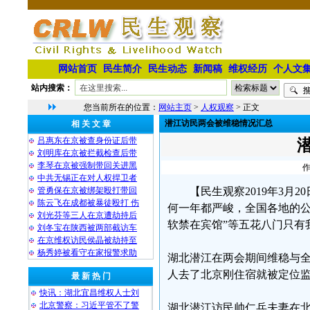
网站首页
民生简介
民生动态
新闻稿
维权经历
个人文
站内搜索：
您当前所在的位置：
网站主页
>
人权观察
> 正文
潜江访民两会被维稳情况汇总
相 关 文 章
吕惠东在京被查身份证后带
刘明库在京被拦截检查后带
李琴在京被强制带回关进黑
作
中共无锡正在对人权捍卫者
管勇保在京被绑架殴打带回
【民生观察2019年3
陈云飞在成都被暴徒殴打 伤
何一年都严峻，全国各地的公
刘光芬等三人在京遭劫持后
软禁在宾馆”等五花八门只有
刘冬宝在陕西被两部截访车
在京维权访民侯晶被劫持至
杨秀婷被看守在家报警求助
湖北潜江在两会期间维稳与
人去了北京刚住宿就被定位
最 新 热 门
快讯：湖北宜昌维权人士刘
北京警察：习近平管不了警
湖北潜江访民帅仁兵夫妻在