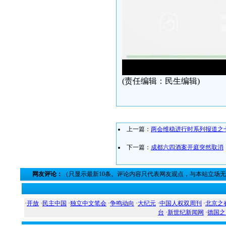
(责任编辑：民生编辑)
上一篇：
两会维稳进行时系列报道之
下一篇：
成都六四酒案开庭突然取消
网友评论：
（只显示最新10条。评论内容只代表网友观点，与本站立场
·
开放
·
民主中国
·
独立中文笔会
·
争鸣动向
·
大纪元
·
中国人权双周刊
·
北京之
台
·
新世纪新闻网
·
德国之