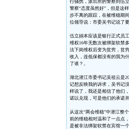
行骚扰，派出所的警察到伍
警察“态度虽然好”，但是这样
步不离的跟踪，在被维稳期
位领导说：市委吴书记说了
伍立娟本应该是银行正式员工
维权16年无数次被绑架软禁
法下岗维权后变为贫穷，贫
收入，连低保都没有的我为
了谁？。
湖北潜江市委书记吴祖云是2
记想反映我的诉求，吴书记
样说了，我还是相信了他们
诺以兑现，可是他们的承诺
从这次“两会维稳”中潜江整
前的维稳相对温和了一点点，
是被非法绑架软禁在宾馆一个