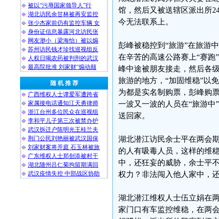
被以“污辱国家领导人”行
馆，然后又被送辖区派出所2
湖北访民余甘林被再安监控
今无法联系上。
张少杰家前仍有监控车辆 女
身份证信息暴露河北访民张
网友渺小（梁海怡）被以煽
彭峰被稳控到“旅游”在旅游
苏州访民钱才珍找巡视组反
在辛苦的高速公路赛上“赛跑
人权日喝农药被判刑的武汉
最高院批准 刘家财“煽动颠
峰中途被朋友接走，然后各
旅游的地方，“加固维稳”以
随 机 推 荐
为都是实名制购票，彭峰购
广西维权人士谭爱军遭跨省
家属接电话通知江天勇律师
一波又一波的人员在“旅游中
浙江台州多位民众在巡视组
送回家。
李和平儿子第三次被禁办护
武汉拆迁户陈明光王桂兰夫
荆门公民刘艳丽被武汉国保
湖北潜江访民余士平在两会
刘家财案将开庭 石玉林被旅
的人有吸毒人员，这样的维
广东维权人士郑创添被村干
中，还狂妄的威胁，余士平
湖北随州吕仁菊拘留期满回
武汉疫情失控 中部战区协助
权力？非法闯入他人家中，还
湖北潜江维权人士伍立娟在两
家门口有车监控维稳，在两