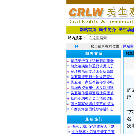
网站首页
民生简介
民生动
站内搜索：
您当前所在的位置：
网站主
蒲文
相 关 文 章
黄清英进京上访被截后离奇
蒲文清病情加重要求见儿子
黄琦母亲蒲文清因骨折高龄
吴五清遭受新一轮逼迁家中
吴五清一家至今被停水停电
清华教授黄裕生因反对网证
的
吴五清传道再遭逼迁房屋被
疗
秋雨圣约教会吴五清传道因
蒲文清写信请求春节前探视
广西彭海清因维权惨遭打击
“
名
最 新 热 门
次
快讯：湖北宜昌维权人士刘
北京警察：习近平管不了警