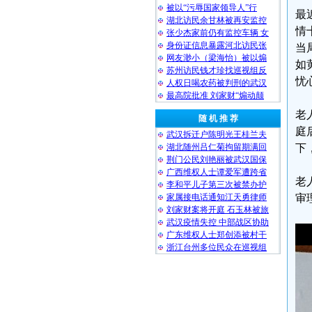
被以“污辱国家领导人”行
最
湖北访民余甘林被再安监控
情
张少杰家前仍有监控车辆 女
身份证信息暴露河北访民张
当
网友渺小（梁海怡）被以煽
如
苏州访民钱才珍找巡视组反
忧
人权日喝农药被判刑的武汉
最高院批准 刘家财“煽动颠
老
随 机 推 荐
庭
武汉拆迁户陈明光王桂兰夫
湖北随州吕仁菊拘留期满回
下
荆门公民刘艳丽被武汉国保
广西维权人士谭爱军遭跨省
老
李和平儿子第三次被禁办护
家属接电话通知江天勇律师
审
刘家财案将开庭 石玉林被旅
武汉疫情失控 中部战区协助
广东维权人士郑创添被村干
浙江台州多位民众在巡视组