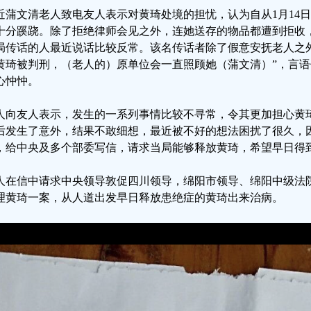
近蒲文清老人致电友人表示对黄琦处境的担忧，认为自从1月14
十分蹊跷。除了拒绝律师会见之外，连她送存的物品都遭到拒收
局传话的人最近说话比较反常。该名传话者除了假意安抚老人之
黄琦被判刑，（老人的）原单位会一直照顾她（蒲文清）”，言
心忡忡。
人向友人表示，发生的一系列事情比较不寻常，令其更加担心黄
后发生了意外，结果不敢细想，最近被不好的想法困扰了很久，
，给中央及多个部委写信，请求当局能够释放黄琦，希望早日得
人在信中请求中央领导敦促四川领导，绵阳市领导、绵阳中级法
理黄琦一案，从人道出发早日释放患绝症的黄琦出来治病。