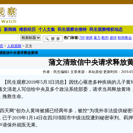
态
新闻稿
维权经历
个人文集
民生观察在推特
民生观察维权动态
热门标签:
709
律师
暴力
酷刑
虐待
秋雨教会
页
>
人权观察
> 正文
清致信中央请求释放黄琦
蒲文清致信中央请求释放
作者：民生编辑1 文章来源：本站原创 更新时间：2019-05-03
【民生观察2019年5月3日消息】因忧心罹患多种疾病的儿子黄
蒲文清老人写信给中央及多个政法系统部委，请求当局释放黄琦
，挽救生命。
六四天网”创办人黄琦被捕已经两年多，被控“为境外非法提供秘密
，已于2019年1月14日在四川绵阳市中级法院遭到秘密审判。
申请保外就医无果。