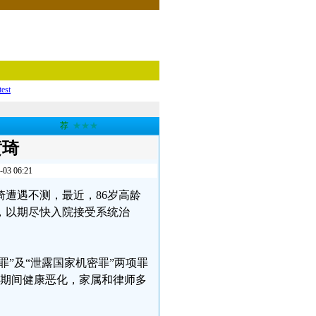
test
荐
★★★
黄琦
 06:21
琦遭遇不测，最近，86岁高龄
，以期尽快入院接受系统治
罪”及“泄露国家机密罪”两项罪
羁押期间健康恶化，家属和律师多