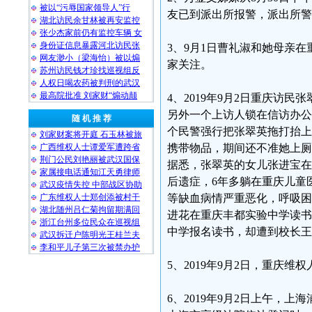
被以“污辱国家领导人”行
友已到派出所报警，派出所警
湖北访民余甘林被再安监控
张少杰家前仍有监控车辆 女
身份证信息暴露河北访民张
3、9月1日曹礼淑和她母亲
网友渺小（梁海怡）被以煽
家关注。
苏州访民钱才珍找巡视组反
人权日喝农药被判刑的武汉
最高院批准 刘家财“煽动颠
4、2019年9月2日重庆访
另外一个上访人锁在信访办公
随 机 推 荐
个民警强行把张翠英拖打抬上
刘家财案将开庭 石玉林被旅
广西维权人士谭爱军遭跨省
携带物品，期间还不准她上厕
荆门公民刘艳丽被武汉国保
据悉，张翠英的女儿张进宝在2
家属接电话通知江天勇律师
后遗症，6年多躺在重庆儿童
武汉疫情失控 中部战区协助
广东维权人士郑创添被村干
等缺血病情严重恶化，呼吸困
湖北随州吕仁菊拘留期满回
进花在重庆丰都实验中学读书
浙江台州多位民众在巡视组
中学报名读书，却遭到校长王小梅
武汉拆迁户陈明光王桂兰夫
李和平儿子第三次被禁办护
5、2019年9月2日，重庆
6、2019年9月2日上午，