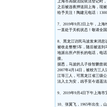
上海市高级法院依法登记时，
之后被连夜押送回上海，现被
给予关注！陶建元电话：130032
7、2019年9月2日上午，
一直处于关机状态！敬请全国
8、黑龙江访民马波发来消息说
被收走整整5车，随后被送到
地派出所卢所长的电话，电话
接。
据悉，马波的儿子徐智鹏曾就
2007年4月14日，被校方
江等三人，可黑龙江省三级公
法入土为安，凶手至今逍遥法
9、2019年9月4日下午上
10、张翼飞，1965年出