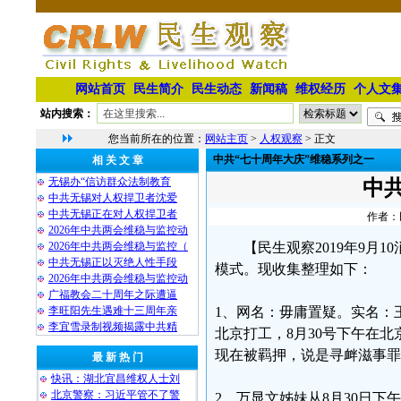
网站首页
民生简介
民生动态
新闻稿
维权经历
个人文
站内搜索：
您当前所在的位置：
网站主页
>
人权观察
> 正文
中共“七十周年大庆”维稳系列之一
相 关 文 章
无锡办“信访群众法制教育
中
中共无锡对人权捍卫者沈爱
中共无锡正在对人权捍卫者
作者：民
2026年中共两会维稳与监控动
2026年中共两会维稳与监控（
【民生观察2019年9月
中共无锡正以灭绝人性手段
模式。现收集整理如下：
2026年中共两会维稳与监控动
广福教会二十周年之际遭逼
李旺阳先生遇难十三周年亲
1、网名：毋庸置疑。实名：
李宜雪录制视频揭露中共精
北京打工，8月30号下午在
现在被羁押，说是寻衅滋事罪
最 新 热 门
快讯：湖北宜昌维权人士刘
北京警察：习近平管不了警
2、万显文姊妹从8月30日下