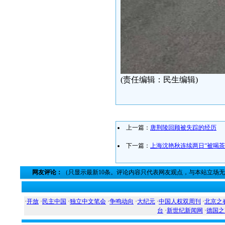
(责任编辑：民生编辑)
上一篇：
唐荆陵回顾被失踪的经历
下一篇：
上海沈艳秋连续两日“被喝茶
网友评论：
（只显示最新10条。评论内容只代表网友观点，与本站立场
·
开放
·
民主中国
·
独立中文笔会
·
争鸣动向
·
大纪元
·
中国人权双周刊
·
北京之
台
·
新世纪新闻网
·
德国之