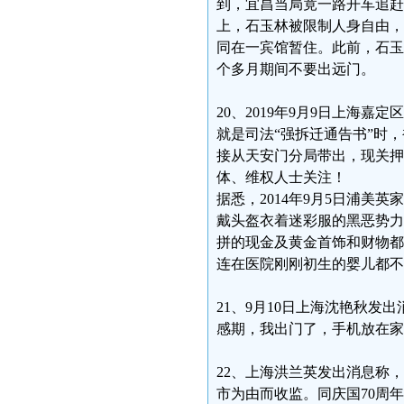
到，宜昌当局竟一路开车追赶
上，石玉林被限制人身自由，
同在一宾馆暂住。此前，石玉
个多月期间不要出远门。
20、2019年9月9日上海
就是司法“强拆迁通告书”时
接从天安门分局带出，现关押
体、维权人士关注！
据悉，2014年9月5日浦美
戴头盔衣着迷彩服的黑恶势力
拼的现金及黄金首饰和财物都
连在医院刚刚初生的婴儿都不
21、9月10日上海沈艳秋
感期，我出门了，手机放在家
22、上海洪兰英发出消息称
市为由而收监。同庆国70周