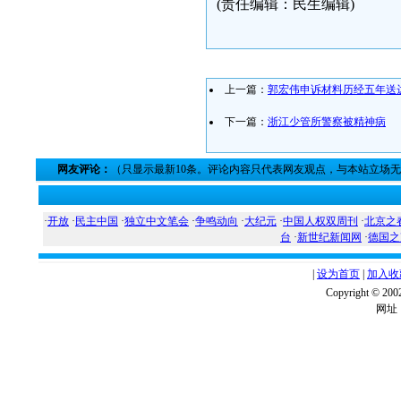
(责任编辑：民生编辑)
上一篇：
郭宏伟申诉材料历经五年送达
下一篇：
浙江少管所警察被精神病
网友评论：
（只显示最新10条。评论内容只代表网友观点，与本站立场
·
开放
·
民主中国
·
独立中文笔会
·
争鸣动向
·
大纪元
·
中国人权双周刊
·
北京之
台
·
新世纪新闻网
·
德国之
|
设为首页
|
加入收
Copyright ©
网址：w