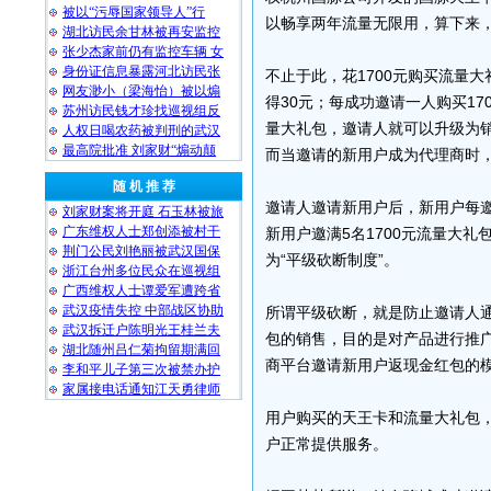
被以“污辱国家领导人”行
以畅享两年流量无限用，算下来，
湖北访民余甘林被再安监控
张少杰家前仍有监控车辆 女
身份证信息暴露河北访民张
不止于此，花1700元购买流量
网友渺小（梁海怡）被以煽
得30元；每成功邀请一人购买17
苏州访民钱才珍找巡视组反
量大礼包，邀请人就可以升级为
人权日喝农药被判刑的武汉
最高院批准 刘家财“煽动颠
而当邀请的新用户成为代理商时
随 机 推 荐
邀请人邀请新用户后，新用户每邀请
刘家财案将开庭 石玉林被旅
广东维权人士郑创添被村干
新用户邀满5名1700元流量大礼
荆门公民刘艳丽被武汉国保
为“平级砍断制度”。
浙江台州多位民众在巡视组
广西维权人士谭爱军遭跨省
武汉疫情失控 中部战区协助
所谓平级砍断，就是防止邀请人通
武汉拆迁户陈明光王桂兰夫
包的销售，目的是对产品进行推广
湖北随州吕仁菊拘留期满回
商平台邀请新用户返现金红包的模
李和平儿子第三次被禁办护
家属接电话通知江天勇律师
用户购买的天王卡和流量大礼包
户正常提供服务。