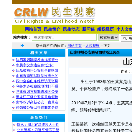
网站首页
民生简介
民生动态
新闻稿
维权经历
个人文
站内搜索：
您当前所在的位置：
网站主页
>
人权观察
> 正文
山东聊城公安跨省围猎浙江民企
相 关 文 章
沈启家因翻墙发布视频遭公
山
牛腾宇父亲遭自称“公安”
庄磊被福州公安刑事传唤阻
作者：民
山东鲁南监狱限制许志永的
四中全会山东维权访民张凤
出生于1983年的王某某
乌鲁木齐检察院电话打不通
员、个体经营户，最终成了一名
尹建根因言获罪遭和县公安
黑龙江三级公安恶意造假徐
史怀珠诉高新公安一案其在
2019年7月2日下午4点，王
何强被公安以帮信罪带走羁
织、领导传销活动罪”。
最 新 热 门
王某某第一次接触国脉天王卡是在
快讯：湖北宜昌维权人士刘
北京警察：习近平管不了警
权杭州国脉公司开发的国脉天王卡